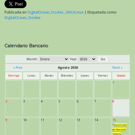
Publicada en
DigitalOcean
,
Docker
,
GNU/Linux
|
Etiquetada como
DigitalOcean
,
Docker
Calendario Bancario
Month:
Year:
« Prev
Agosto 2026
Next »
Domingo
Lunes
Martes
Miércoles
Jueves
Viernes
Sábado
1
2
3
4
5
6
7
8
9
10
11
12
13
14
15
*
Ascensión
de Nuestra
Señora