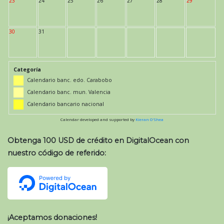
23
24
25
26
27
28
29
30
31
Categoría
Calendario banc. edo. Carabobo
Calendario banc. mun. Valencia
Calendario bancario nacional
Calendar developed and supported by
Kieran O'Shea
Obtenga 100 USD de crédito en DigitalOcean con
nuestro código de referido:
¡Aceptamos donaciones!