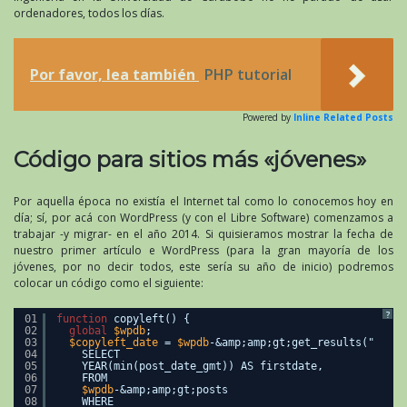
ordenadores, todos los días.
Por favor, lea también
PHP tutorial
Powered by
Inline Related Posts
Código para sitios más «jóvenes»
Por aquella época no existía el Internet tal como lo conocemos hoy en
día; sí, por acá con WordPress (y con el Libre Software) comenzamos a
trabajar -y migrar- en el año 2014. Si quisieramos mostrar la fecha de
nuestro primer artículo e WordPress (para la gran mayoría de los
jóvenes, por no decir todos, este sería su año de inicio) podremos
colocar un código como el siguiente:
?
01
function
copyleft() {
02
global
$wpdb
;
03
$copyleft_date
= 
$wpdb
-&amp;amp;gt;get_results("
04
SELECT
05
YEAR(min(post_date_gmt)) AS firstdate,
06
FROM
07
$wpdb
-&amp;amp;gt;posts
08
WHERE