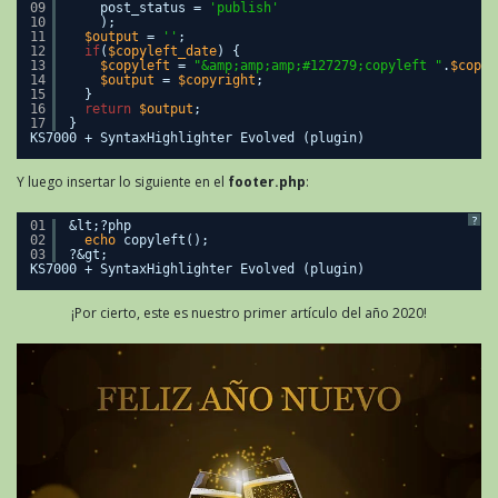
09
post_status = 
'publish'
10
);
11
$output
= 
''
;
12
if
(
$copyleft_date
) {
13
$copyleft
= 
"&amp;amp;amp;#127279;copyleft "
.
$copyr
14
$output
= 
$copyright
;
15
}
16
return
$output
;
17
}
KS7000 + SyntaxHighlighter Evolved (plugin)
Y luego insertar lo siguiente en el
footer.php
:
?
01
&lt;?php
02
echo
copyleft();
03
?&gt;
KS7000 + SyntaxHighlighter Evolved (plugin)
¡Por cierto, este es nuestro primer artículo del año 2020!