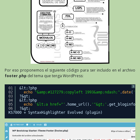
Por eso proponemos el siguiente código para ser incluido en el archivo
footer.php
del tema que tenga WordPress:
?
01
&lt;?php
02
echo
"&amp;#127279;copyleft 1993&amp;ndash;"
.
date
(
'Y'
03
?&gt;
04
&lt;?php
05
echo
'&lt;a href="'
.home_url().
'"&gt;'
.get_bloginfo(
'
06
?&gt;
KS7000 + SyntaxHighlighter Evolved (plugin)