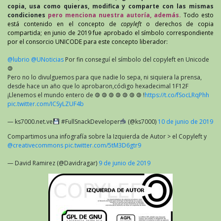
copia, usa como quieras, modifica y comparte con las mismas
condiciones
pero menciona nuestra autoría, además.
Todo esto
está contenido en el concepto de
copyleft
o derechos de copia
compartida; en junio de 2019 fue aprobado el símbolo correspondiente
por el consorcio UNICODE para este concepto liberador:
@lubrio
@UNoticias
Por fin conseguí el símbolo del copyleft en Unicode
🄯
Pero no lo divulguemos para que nadie lo sepa, ni siquiera la prensa,
desde hace un año que lo aprobaron,código hexadecimal 1F12F
¡Llenemos el mundo entero de 🄯 🄯 🄯 🄯 🄯 🄯 🄯 !
https://t.co/fSocLRqPhh
pic.twitter.com/ICSyLZUF4b
— ks7000.net.ve
#FullSnackDeveloper
(@ks7000)
10 de junio de 2019
Compartimos una infografía sobre la Izquierda de Autor > el Copyleft y
@creativecommons
pic.twitter.com/5tM3D6gtr9
— David Ramirez (@Davidragar)
9 de junio de 2019