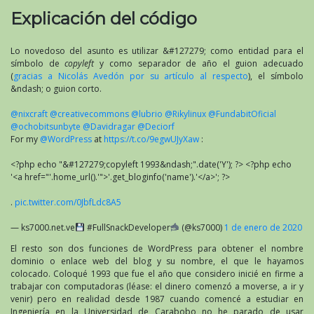
Explicación del código
Lo novedoso del asunto es utilizar &#127279; como entidad para el
símbolo de
copyleft
y como separador de año el guion adecuado
(
gracias a Nicolás Avedón por su artículo al respecto
), el símbolo
&ndash; o guion corto.
@nixcraft
@creativecommons
@lubrio
@Rikylinux
@FundabitOficial
@ochobitsunbyte
@Davidragar
@Deciorf
For my
@WordPress
at
https://t.co/9egwUJyXaw
:
<?php echo "&#127279;copyleft 1993&ndash;".date('Y'); ?> <?php echo
'<a href="'.home_url().'">'.get_bloginfo('name').'</a>'; ?>
.
pic.twitter.com/0JbfLdc8A5
— ks7000.net.ve
#FullSnackDeveloper
(@ks7000)
1 de enero de 2020
El resto son dos funciones de WordPress para obtener el nombre
dominio o enlace web del blog y su nombre, el que le hayamos
colocado. Coloqué 1993 que fue el año que considero inicié en firme a
trabajar con computadoras (léase: el dinero comenzó a moverse, a ir y
venir) pero en realidad desde 1987 cuando comencé a estudiar en
Ingeniería en la Universidad de Carabobo no he parado de usar