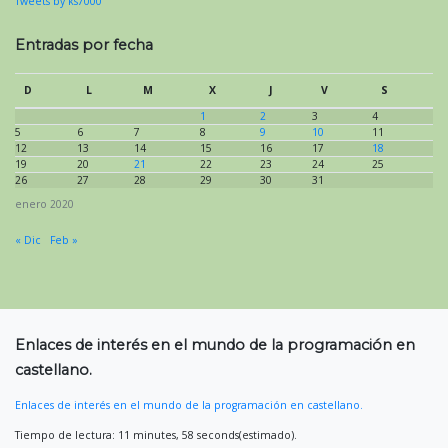
Tweets by ks7000
Entradas por fecha
D
L
M
X
J
V
S
1
2
3
4
5
6
7
8
9
10
11
12
13
14
15
16
17
18
19
20
21
22
23
24
25
26
27
28
29
30
31
enero 2020
« Dic
Feb »
Enlaces de interés en el mundo de la programación en
castellano.
Enlaces de interés en el mundo de la programación en castellano.
Tiempo de lectura: 11 minutes, 58 seconds(estimado).