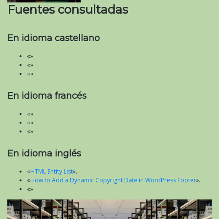
Fuentes consultadas
En idioma castellano
«».
«».
«».
En idioma francés
«».
«».
«».
En idioma inglés
«
HTML Entity List
».
«
How to Add a Dynamic Copyright Date in WordPress Footer
».
«».