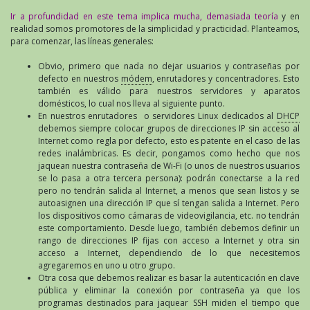
Ir a profundidad en este tema
implica mucha, demasiada teoría
y en
realidad somos promotores de la simplicidad y practicidad. Planteamos,
para comenzar, las líneas generales:
Obvio, primero que nada no dejar usuarios y contraseñas por
defecto en nuestros
módem
, enrutadores y concentradores. Esto
también es válido para nuestros servidores y aparatos
domésticos, lo cual nos lleva al siguiente punto.
En nuestros enrutadores o servidores Linux dedicados al
DHCP
debemos siempre colocar grupos de direcciones IP sin acceso al
Internet como regla por defecto, esto es patente en el caso de las
redes inalámbricas. Es decir, pongamos como hecho que nos
jaquean nuestra contraseña de Wi-Fi (o unos de nuestros usuarios
se lo pasa a otra tercera persona): podrán conectarse a la red
pero no tendrán salida al Internet, a menos que sean listos y se
autoasignen una dirección IP que sí tengan salida a Internet. Pero
los dispositivos como cámaras de videovigilancia, etc. no tendrán
este comportamiento. Desde luego, también debemos definir un
rango de direcciones IP fijas con acceso a Internet y otra sin
acceso a Internet, dependiendo de lo que necesitemos
agregaremos en uno u otro grupo.
Otra cosa que debemos realizar es basar la autenticación en clave
pública y eliminar la conexión por contraseña ya que los
programas destinados para jaquear SSH miden el tiempo que