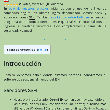
(
1
votes, average:
5,00
out of 5)
En
otro de nuestros artículos
iniciamos con el uso de la línea de
comandos segura, en idioma inglés denominado «
Secure Shell
» y
abreviado como
SSH
.
También
escribimos sobre Fail2ban
, un sencillo
programa para bloquear direcciones
IP
que realizan intentos fallidos de
ingresar a nuestros servidores. Hoy completamos el tema de la
seguridad, ¡veamos!
Tabla de contenido:
[
mostrar
]
Introducción
Primero debemos saber dónde estamos parados: conozcamos el
software que sostiene el mundo del SSH.
Servidores SSH
Nuestro principal aliado:
OpenSSH
con un uso muy extendido en
las distribuciones Linux (considerado una norma) e incluso más
allá ya que Windows 10 ahora también lo utiliza
¿Quién lo hubiera