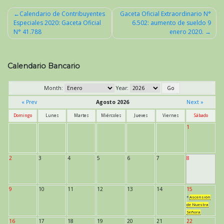
Calendario de Contribuyentes
Gaceta Oficial Extraordinario N°
Especiales 2020: Gaceta Oficial
6.502: aumento de sueldo 9
Navegación
N° 41.788
enero 2020.
de
entradas
Calendario Bancario
Month:
Year:
« Prev
Agosto 2026
Next »
Domingo
Lunes
Martes
Miércoles
Jueves
Viernes
Sábado
1
2
3
4
5
6
7
8
9
10
11
12
13
14
15
*
Ascensión
de Nuestra
Señora
16
17
18
19
20
21
22