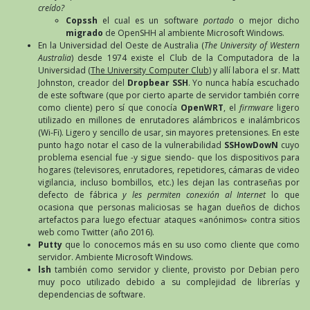
creído?
Copssh
el cual es un software
portado
o mejor dicho
migrado
de OpenSHH al ambiente Microsoft Windows.
En la Universidad del Oeste de Australia (
The University of Western
Australia
) desde 1974 existe el Club de la Computadora de la
Universidad (
The University Computer Club
) y allí labora el sr. Matt
Johnston, creador del
Dropbear SSH
. Yo nunca había escuchado
de este software (que por cierto aparte de servidor también corre
como cliente) pero sí que conocía
OpenWRT
, el
firmware
ligero
utilizado en millones de enrutadores alámbricos e inalámbricos
(Wi-Fi). Ligero y sencillo de usar, sin mayores pretensiones. En este
punto hago notar el caso de la vulnerabilidad
SSHowDowN
cuyo
problema esencial fue -y sigue siendo- que los dispositivos para
hogares (televisores, enrutadores, repetidores, cámaras de video
vigilancia, incluso bombillos, etc.) les dejan las contraseñas por
defecto de fábrica
y les permiten conexión al Internet
lo que
ocasiona que personas maliciosas se hagan dueños de dichos
artefactos para luego efectuar ataques «anónimos» contra sitios
web como Twitter (año 2016).
Putty
que lo conocemos más en su uso como cliente que como
servidor. Ambiente Microsoft Windows.
lsh
también como servidor y cliente, provisto por Debian pero
muy poco utilizado debido a su complejidad de librerías y
dependencias de software.