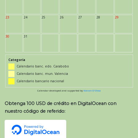
23
24
25
26
27
28
29
30
31
Categoría
Calendario banc. edo. Carabobo
Calendario banc. mun. Valencia
Calendario bancario nacional
Calendar developed and supported by
Kieran O'Shea
Obtenga 100 USD de crédito en DigitalOcean con
nuestro código de referido: