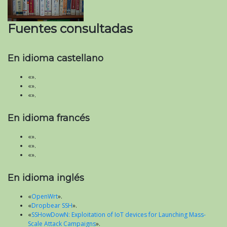
Fuentes consultadas
En idioma castellano
«».
«».
«».
En idioma francés
«».
«».
«».
En idioma inglés
«
OpenWrt
».
«
Dropbear SSH
».
«
SSHowDowN: Exploitation of IoT devices for Launching Mass-
Scale Attack Campaigns
».