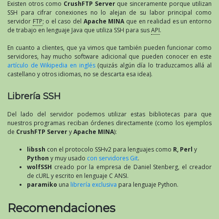
Existen otros como
CrushFTP Server
que sinceramente porque utilizan
SSH para cifrar conexiones no lo alejan de su labor principal como
servidor
FTP
; o el caso del
Apache MINA
que en realidad es un entorno
de trabajo en lenguaje Java que utiliza SSH para sus
API
.
En cuanto a clientes, que ya vimos que también pueden funcionar como
servidores, hay mucho software adicional que pueden conocer en este
artículo de Wikipedia en inglés
(quizás algún día lo traduzcamos allá al
castellano y otros idiomas, no se descarta esa idea).
Librería SSH
Del lado del servidor podemos utilizar estas bibliotecas para que
nuestros programas reciban órdenes directamente (como los ejemplos
de
CrushFTP Server
y
Apache MINA
):
libssh
con el protocolo SSHv2 para lenguajes como
R, Perl
y
Python
y muy usado
con servidores Git
.
wolfSSH
creado por la empresa de Daniel Stenberg, el creador
de cURL y escrito en lenguaje C ANSI.
paramiko
una
librería exclusiva
para lenguaje Python.
Recomendaciones