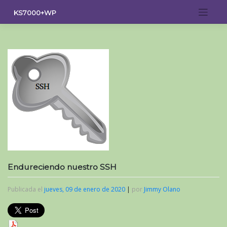
Saltar
KS7000+WP
al
contenido
Endureciendo nuestro SSH
Publicada el
jueves, 09 de enero de 2020
|
por
Jimmy Olano