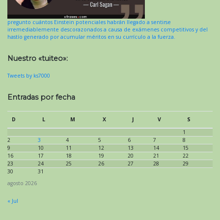
pregunto cuántos Einstein potenciales habrán llegado a sentirse
irremediablemente descorazonados a causa de exámenes competitivos y del
hastío generado por acumular méritos en su currículo a la fuerza.
Nuestro «tuiteo»:
Tweets by ks7000
Entradas por fecha
D
L
M
X
J
V
S
1
2
3
4
5
6
7
8
9
10
11
12
13
14
15
16
17
18
19
20
21
22
23
24
25
26
27
28
29
30
31
agosto 2026
« Jul