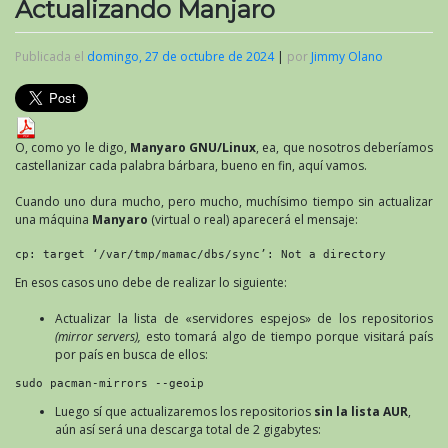
Actualizando Manjaro
Publicada el
domingo, 27 de octubre de 2024
|
por
Jimmy Olano
O, como yo le digo,
Manyaro GNU/Linux
, ea, que nosotros deberíamos
castellanizar cada palabra bárbara, bueno en fin, aquí vamos.
Cuando uno dura mucho, pero mucho, muchísimo tiempo sin actualizar
una máquina
Manyaro
(virtual o real) aparecerá el mensaje:
cp: target ‘/var/tmp/mamac/dbs/sync’: Not a directory
En esos casos uno debe de realizar lo siguiente:
Actualizar la lista de «servidores espejos» de los repositorios
(mirror servers),
esto tomará algo de tiempo porque visitará país
por país en busca de ellos:
sudo pacman-mirrors --geoip
Luego sí que actualizaremos los repositorios
sin la lista AUR
,
aún así será una descarga total de 2 gigabytes: