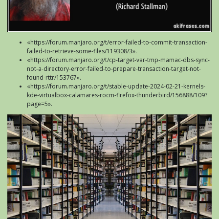
«https://forum.manjaro.org/t/error-failed-to-commit-transaction-
failed-to-retrieve-some-files/119308/3».
«https://forum.manjaro.org/t/cp-target-var-tmp-mamac-dbs-sync-
not-a-directory-error-failed-to-prepare-transaction-target-not-
found-rttr/153767».
«https://forum.manjaro.org/t/stable-update-2024-02-21-kernels-
kde-virtualbox-calamares-rocm-firefox-thunderbird/156888/109?
page=5».