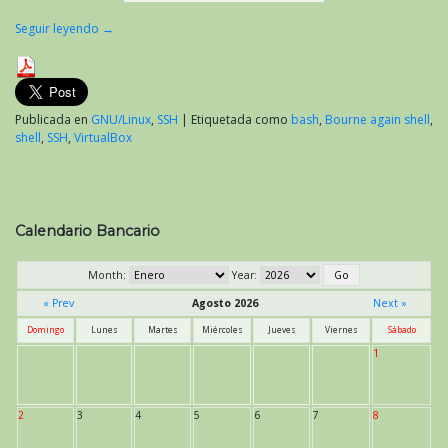
Seguir leyendo
→
Publicada en
GNU/Linux
,
SSH
|
Etiquetada como
bash
,
Bourne again shell
,
shell
,
SSH
,
VirtualBox
Calendario Bancario
Month:
Year:
« Prev
Agosto 2026
Next »
Domingo
Lunes
Martes
Miércoles
Jueves
Viernes
Sábado
1
2
3
4
5
6
7
8