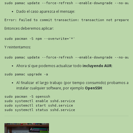
sudo pamac update --force-refresh --enable-downgrade --no-aur
Dado el caso aparezca el mensaje:
Error: Failed to commit transaction: transaction not prepared
Entonces deberemos aplicar:
sudo pacman -S npm --overwrite='*'
Y reintentamos:
sudo pamac update --force-refresh --enable-downgrade --no-aur
Ahora sí que podemos actualizar todo
incluyendo AUR
:
sudo pamac upgrade -a
Al finalizar el largo trabajo (por tiempo consumido) probamos a
instalar cualquier software, por ejemplo
OpenSSH
:
sudo pacman -S openssh
sudo systemctl enable sshd.service
sudo systemctl start sshd.service
sudo systemctl status sshd.service