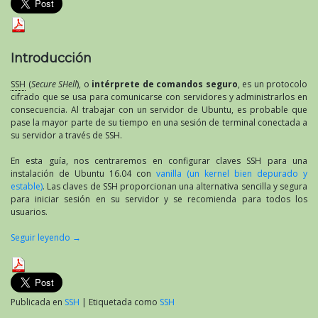
claves
de
SSH
en
Introducción
Ubuntu
16.04
SSH
(
Secure SHell
), o
intérprete de comandos seguro
, es un protocolo
cifrado que se usa para comunicarse con servidores y administrarlos en
consecuencia. Al trabajar con un servidor de Ubuntu, es probable que
pase la mayor parte de su tiempo en una sesión de terminal conectada a
su servidor a través de SSH.
En esta guía, nos centraremos en configurar claves SSH para una
instalación de Ubuntu 16.04 con
vanilla (un kernel bien depurado y
estable)
. Las claves de SSH proporcionan una alternativa sencilla y segura
para iniciar sesión en su servidor y se recomienda para todos los
usuarios.
Seguir leyendo
→
Publicada en
SSH
|
Etiquetada como
SSH