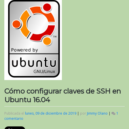
Cómo configurar claves de SSH en
Ubuntu 16.04
Publicada el
lunes, 09 de diciembre de 2019
|
por
Jimmy Olano
|
1
comentario
en
Cómo
configurar