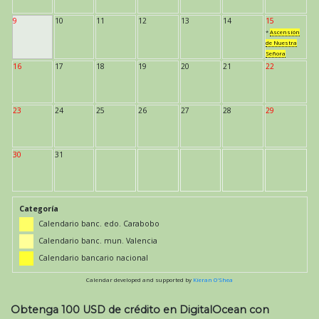
9
10
11
12
13
14
15
*
Ascensión
de Nuestra
Señora
16
17
18
19
20
21
22
23
24
25
26
27
28
29
30
31
Categoría
Calendario banc. edo. Carabobo
Calendario banc. mun. Valencia
Calendario bancario nacional
Calendar developed and supported by
Kieran O'Shea
Obtenga 100 USD de crédito en DigitalOcean con