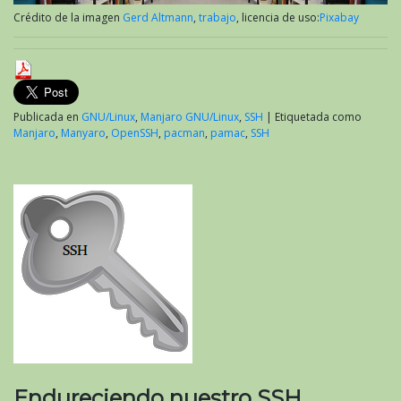
Crédito de la imagen
Gerd Altmann
,
trabajo
, licencia de uso:
Pixabay
Publicada en
GNU/Linux
,
Manjaro GNU/Linux
,
SSH
|
Etiquetada como
Manjaro
,
Manyaro
,
OpenSSH
,
pacman
,
pamac
,
SSH
Endureciendo nuestro SSH