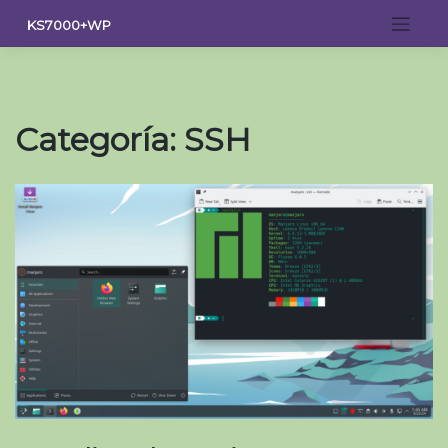
Saltar
KS7000+WP
al
contenido
Categoría:
SSH