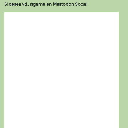
Si desea vd., sígame en Mastodon Social