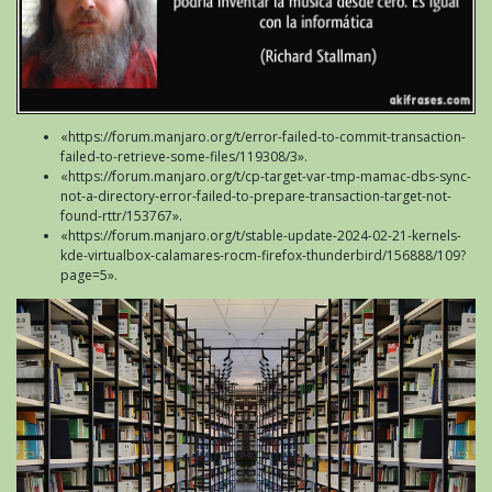
«https://forum.manjaro.org/t/error-failed-to-commit-transaction-
failed-to-retrieve-some-files/119308/3».
«https://forum.manjaro.org/t/cp-target-var-tmp-mamac-dbs-sync-
not-a-directory-error-failed-to-prepare-transaction-target-not-
found-rttr/153767».
«https://forum.manjaro.org/t/stable-update-2024-02-21-kernels-
kde-virtualbox-calamares-rocm-firefox-thunderbird/156888/109?
page=5».