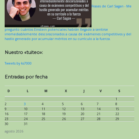
Frases de Carl Sagan - Me
pregunto cuántos Einstein potenciales habrán llegado a sentirse
irremediablemente descorazonados a causa de exámenes competitivos y del
hastío generado por acumular méritos en su currículo a la fuerza.
Nuestro «tuiteo»:
Tweets by ks7000
Entradas por fecha
D
L
M
X
J
V
S
1
2
3
4
5
6
7
8
9
10
11
12
13
14
15
16
17
18
19
20
21
22
23
24
25
26
27
28
29
30
31
agosto 2026