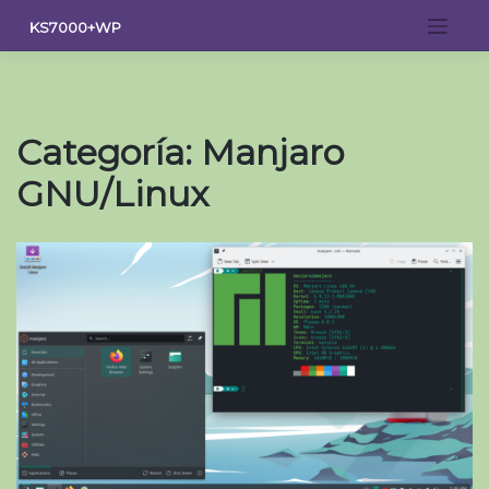
Saltar
KS7000+WP
al
contenido
Categoría:
Manjaro
GNU/Linux