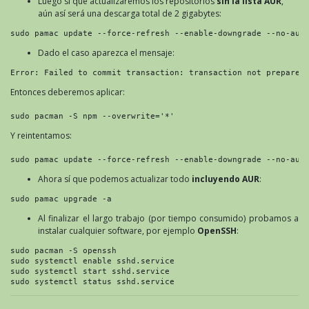
Luego sí que actualizaremos los repositorios
sin la lista AUR
,
aún así será una descarga total de 2 gigabytes:
sudo pamac update --force-refresh --enable-downgrade --no-aur
Dado el caso aparezca el mensaje:
Error: Failed to commit transaction: transaction not prepared
Entonces deberemos aplicar:
sudo pacman -S npm --overwrite='*'
Y reintentamos:
sudo pamac update --force-refresh --enable-downgrade --no-aur
Ahora sí que podemos actualizar todo
incluyendo AUR
:
sudo pamac upgrade -a
Al finalizar el largo trabajo (por tiempo consumido) probamos a
instalar cualquier software, por ejemplo
OpenSSH
:
sudo pacman -S openssh
sudo systemctl enable sshd.service
sudo systemctl start sshd.service
sudo systemctl status sshd.service