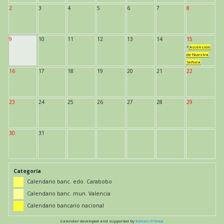
2
3
4
5
6
7
8
9
10
11
12
13
14
15
*
Ascensión
de Nuestra
Señora
16
17
18
19
20
21
22
23
24
25
26
27
28
29
30
31
Categoría
Calendario banc. edo. Carabobo
Calendario banc. mun. Valencia
Calendario bancario nacional
Calendar developed and supported by
Kieran O'Shea