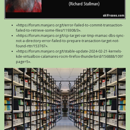
«https://forum.manjaro.org/t/error-failed-to-commit-transaction-
failed-to-retrieve-some-files/119308/3».
«https://forum.manjaro.org/t/cp-target-var-tmp-mamac-dbs-sync-
not-a-directory-error-failed-to-prepare-transaction-target-not-
found-rttr/153767».
«https://forum.manjaro.org/t/stable-update-2024-02-21-kernels-
kde-virtualbox-calamares-rocm-firefox-thunderbird/156888/109?
page=5».