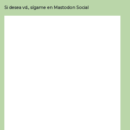
Si desea vd., sígame en Mastodon Social