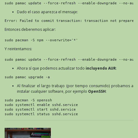
sudo pamac update --force-refresh --enable-downgrade --no-aur
Dado el caso aparezca el mensaje:
Error: Failed to commit transaction: transaction not prepared
Entonces deberemos aplicar:
sudo pacman -S npm --overwrite='*'
Y reintentamos:
sudo pamac update --force-refresh --enable-downgrade --no-aur
Ahora sí que podemos actualizar todo
incluyendo AUR
:
sudo pamac upgrade -a
Al finalizar el largo trabajo (por tiempo consumido) probamos a
instalar cualquier software, por ejemplo
OpenSSH
:
sudo pacman -S openssh
sudo systemctl enable sshd.service
sudo systemctl start sshd.service
sudo systemctl status sshd.service