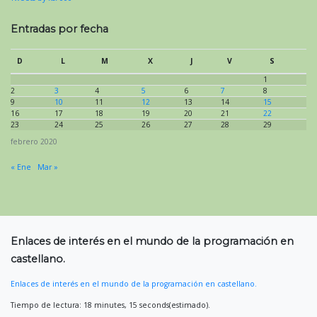
Entradas por fecha
D
L
M
X
J
V
S
1
2
3
4
5
6
7
8
9
10
11
12
13
14
15
16
17
18
19
20
21
22
23
24
25
26
27
28
29
febrero 2020
« Ene
Mar »
Enlaces de interés en el mundo de la programación en
castellano.
Enlaces de interés en el mundo de la programación en castellano.
Tiempo de lectura: 18 minutes, 15 seconds(estimado).