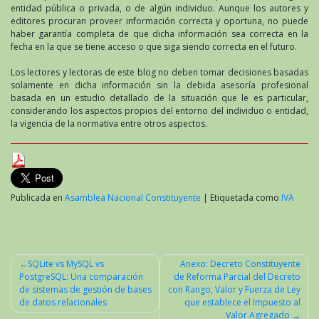
entidad pública o privada, o de algún individuo. Aunque los autores y
editores procuran proveer información correcta y oportuna, no puede
haber garantía completa de que dicha información sea correcta en la
fecha en la que se tiene acceso o que siga siendo correcta en el futuro.
Los lectores y lectoras de este blog no deben tomar decisiones basadas
solamente en dicha información sin la debida asesoría profesional
basada en un estudio detallado de la situación que le es particular,
considerando los aspectos propios del entorno del individuo o entidad,
la vigencia de la normativa entre otros aspectos.
Publicada en
Asamblea Nacional Constituyente
|
Etiquetada como
IVA
SQLite vs MySQL vs
Anexo: Decreto Constituyente
PostgreSQL: Una comparación
de Reforma Parcial del Decreto
Navegación
de sistemas de gestión de bases
con Rango, Valor y Fuerza de Ley
de
de datos relacionales
que establece el Impuesto al
Valor Agregado