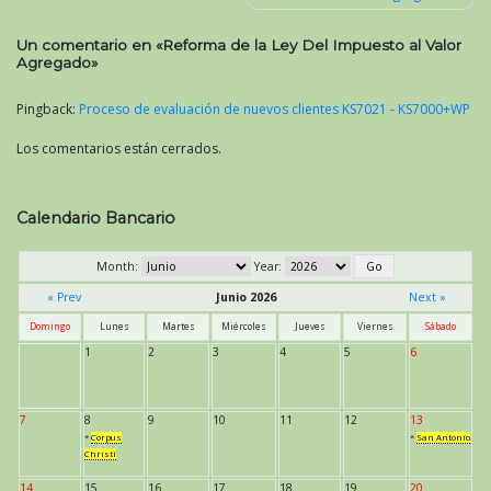
entradas
Un comentario en «
Reforma de la Ley Del Impuesto al Valor
Agregado
»
Pingback:
Proceso de evaluación de nuevos clientes KS7021 - KS7000+WP
Los comentarios están cerrados.
Calendario Bancario
Month:
Year:
« Prev
Junio 2026
Next »
Domingo
Lunes
Martes
Miércoles
Jueves
Viernes
Sábado
1
2
3
4
5
6
7
8
9
10
11
12
13
*
Corpus
*
San Antonio
Christi
14
15
16
17
18
19
20