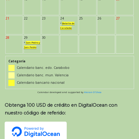
21
22
23
24
25
26
27
*
Batalla de
Carabobo
28
29
30
*
San Pedro y
San Pablo
Categoría
Calendario banc. edo. Carabobo
Calendario banc. mun. Valencia
Calendario bancario nacional
Calendar developed and supported by
Kieran O'Shea
Obtenga 100 USD de crédito en DigitalOcean con
nuestro código de referido: