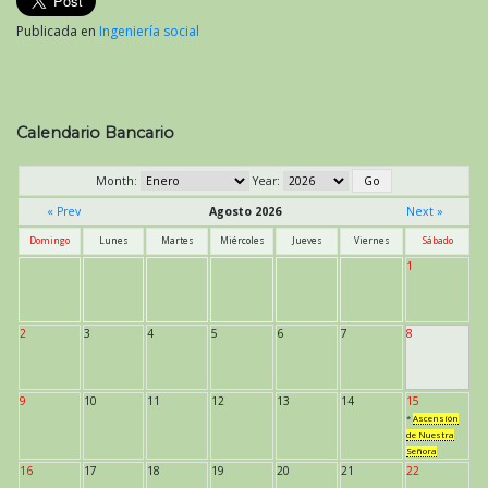
Publicada en
Ingeniería social
Calendario Bancario
Month:
Year:
« Prev
Agosto 2026
Next »
Domingo
Lunes
Martes
Miércoles
Jueves
Viernes
Sábado
1
2
3
4
5
6
7
8
9
10
11
12
13
14
15
*
Ascensión
de Nuestra
Señora
16
17
18
19
20
21
22