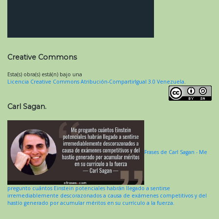
Creative Commons
Esta(s) obra(s) está(n) bajo una
Licencia Creative Commons Atribución-CompartirIgual 3.0 Venezuela
.
Carl Sagan.
Frases de Carl Sagan - Me
pregunto cuántos Einstein potenciales habrán llegado a sentirse
irremediablemente descorazonados a causa de exámenes competitivos y del
hastío generado por acumular méritos en su currículo a la fuerza.