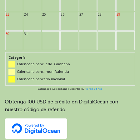
23
24
25
26
27
28
29
30
31
Categoría
Calendario banc. edo. Carabobo
Calendario banc. mun. Valencia
Calendario bancario nacional
Calendar developed and supported by
Kieran O'Shea
Obtenga 100 USD de crédito en DigitalOcean con
nuestro código de referido: