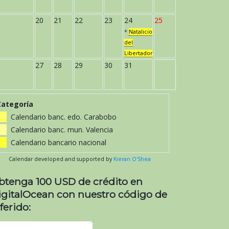
20
21
22
23
24
25
*
Natalicio
del
Libertador
27
28
29
30
31
Categoría
Calendario banc. edo. Carabobo
Calendario banc. mun. Valencia
Calendario bancario nacional
Calendar developed and supported by
Kieran O'Shea
btenga 100 USD de crédito en
igitalOcean con nuestro código de
ferido: