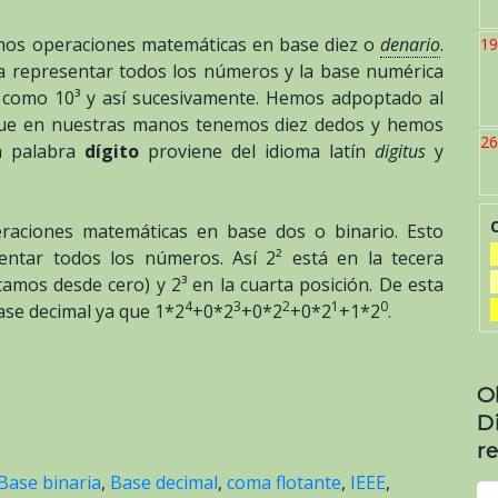
mos operaciones matemáticas en base diez o
denario
.
19
ra representar todos los números y la base numérica
l como 10³ y así sucesivamente. Hemos adpoptado al
que en nuestras manos tenemos diez dedos y hemos
26
la palabra
dígito
proviene del idioma latín
digitus
y
raciones matemáticas en base dos o binario. Esto
sentar todos los números. Así 2² está en la tecera
amos desde cero) y 2³ en la cuarta posición. De esta
4
3
2
1
0
se decimal ya que 1*2
+0*2
+0*2
+0*2
+1*2
.
O
D
re
Base binaria
,
Base decimal
,
coma flotante
,
IEEE
,