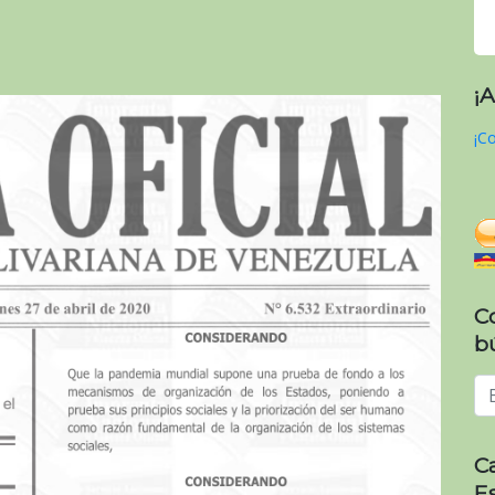
¡
¡Co
C
b
C
E