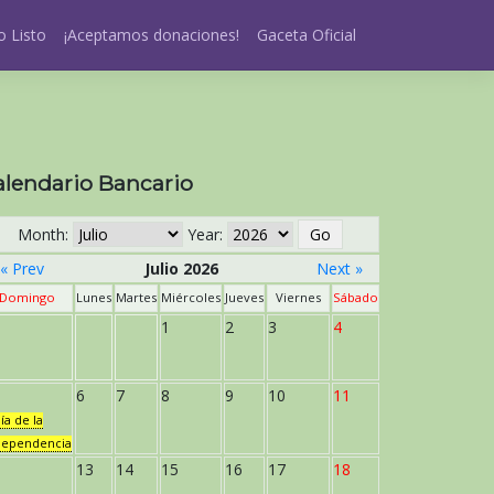
 Listo
¡Aceptamos donaciones!
Gaceta Oficial
alendario Bancario
Month:
Year:
« Prev
Julio 2026
Next »
Domingo
Lunes
Martes
Miércoles
Jueves
Viernes
Sábado
1
2
3
4
6
7
8
9
10
11
ía de la
dependencia
13
14
15
16
17
18