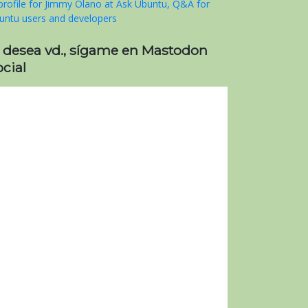
i desea vd., sígame en Mastodon
cial