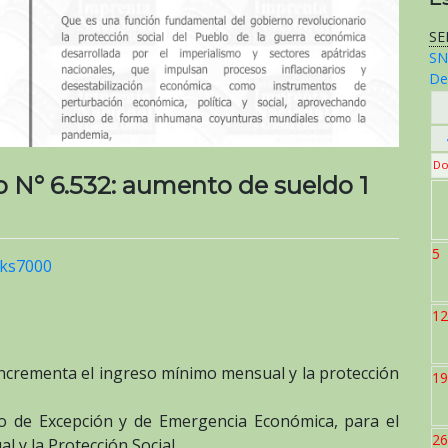
SE
SN
De
Do
io N° 6.532: aumento de sueldo 1
5
ks7000
12
 incrementa el ingreso mínimo mensual y la protección
19
o de Excepción y de Emergencia Económica, para el
26
 y la Protección Social.