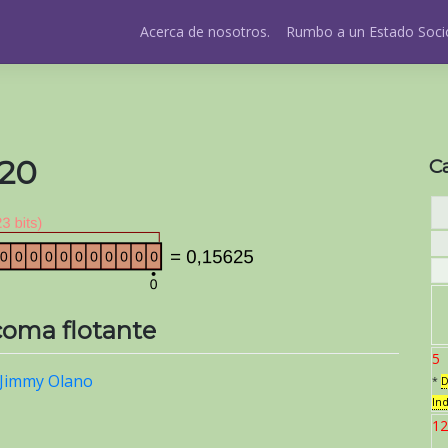
Acerca de nosotros.
Rumbo a un Estado Socio
020
C
coma flotante
5
Jimmy Olano
*
D
In
12