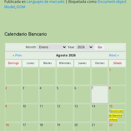
Publicada en
Lenguajes de marcado
|
Etiquetada como
Document object
Model
,
DOM
Calendario Bancario
Month:
Year:
« Prev
Agosto 2026
Next »
Domingo
Lunes
Martes
Miércoles
Jueves
Viernes
Sábado
1
2
3
4
5
6
7
8
9
10
11
12
13
14
15
*
Ascensión
de Nuestra
Señora
16
17
18
19
20
21
22