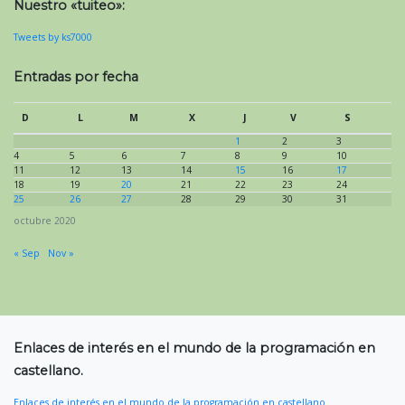
Nuestro «tuiteo»:
Tweets by ks7000
Entradas por fecha
D
L
M
X
J
V
S
1
2
3
4
5
6
7
8
9
10
11
12
13
14
15
16
17
18
19
20
21
22
23
24
25
26
27
28
29
30
31
octubre 2020
« Sep
Nov »
Enlaces de interés en el mundo de la programación en
castellano.
Enlaces de interés en el mundo de la programación en castellano.