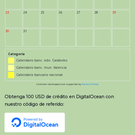
23
24
25
26
27
28
29
30
31
Categoría
Calendario banc. edo. Carabobo
Calendario banc. mun. Valencia
Calendario bancario nacional
Calendar developed and supported by
Kieran O'Shea
Obtenga 100 USD de crédito en DigitalOcean con
nuestro código de referido: