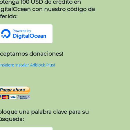
btenga 100 USD de crédito en
igitalOcean con nuestro código de
ferido:
Aceptamos donaciones!
nsidere instalar Adblock Plus!
oloque una palabra clave para su
úsqueda: