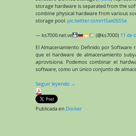
storage hardware is separated from the sof
combine physical hardware from various so
storage pool.
pic.twitter.com/rISax055Se
— ks7000.net.ve
(@ks7000)
11 de 
El Almacenamiento Definido por Software re
que el hardware de almacenamiento subya
aprovisiona. Podemos combinar el hardwar
software, como un único conjunto de almac
Seguir leyendo
→
Publicada en
Docker