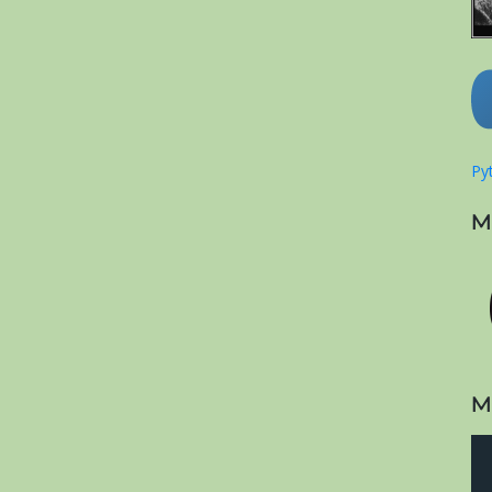
Pyt
M
M