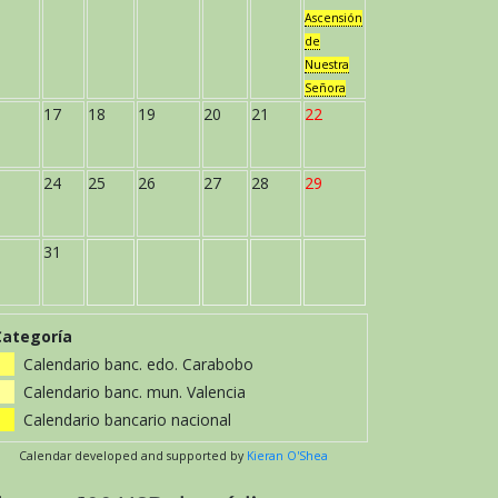
Ascensión
de
Nuestra
Señora
17
18
19
20
21
22
24
25
26
27
28
29
31
Categoría
Calendario banc. edo. Carabobo
Calendario banc. mun. Valencia
Calendario bancario nacional
Calendar developed and supported by
Kieran O'Shea