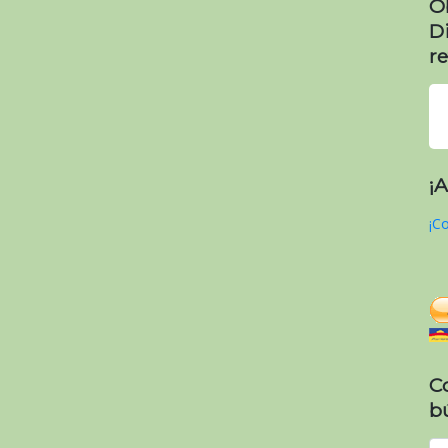
O
D
re
¡
¡Co
C
b