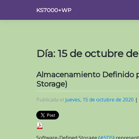
Saltar
KS7000+WP
al
contenido
Día:
15 de octubre d
Almacenamiento Definido p
Storage)
Publicada el
jueves, 15 de octubre de 2020
|
Software-Defined Storage (
#SDS
) represent