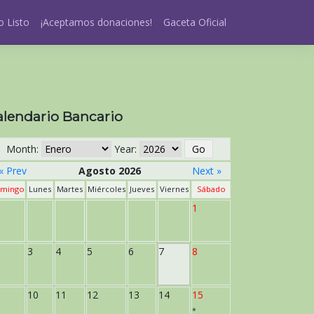
 Listo
¡Aceptamos donaciones!
Gaceta Oficial
alendario Bancario
Month:
Year:
« Prev
Agosto 2026
Next »
mingo
Lunes
Martes
Miércoles
Jueves
Viernes
Sábado
1
3
4
5
6
7
8
10
11
12
13
14
15
*