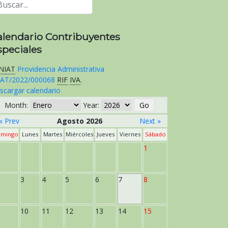
alendario Contribuyentes
speciales
NIAT
Providencia Administrativa
AT/2022/000068
RIF
IVA
.
scargar calendario
Month:
Year:
« Prev
Agosto 2026
Next »
mingo
Lunes
Martes
Miércoles
Jueves
Viernes
Sábado
1
3
4
5
6
7
8
10
11
12
13
14
15