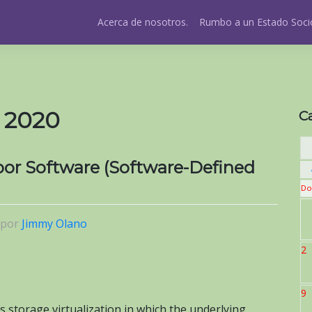
Acerca de nosotros.
Rumbo a un Estado Socio
e 2020
C
or Software (Software-Defined
Do
por
Jimmy Olano
2
9
s storage virtualization in which the underlying