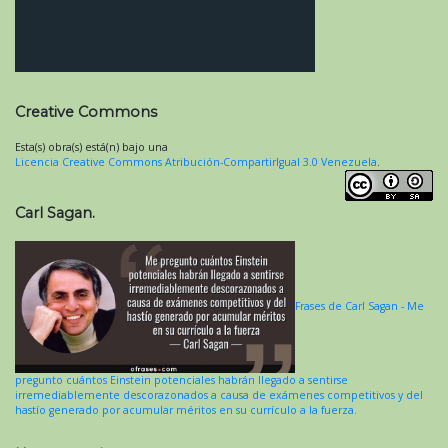
Creative Commons
Esta(s) obra(s) está(n) bajo una
Licencia Creative Commons Atribución-CompartirIgual 3.0 Venezuela
.
Carl Sagan.
Frases de Carl Sagan - Me
pregunto cuántos Einstein potenciales habrán llegado a sentirse
irremediablemente descorazonados a causa de exámenes competitivos y del
hastío generado por acumular méritos en su currículo a la fuerza.