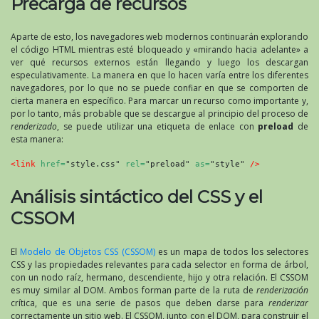
Precarga de recursos
Aparte de esto, los navegadores web modernos continuarán explorando
el código HTML mientras esté bloqueado y «mirando hacia adelante» a
ver qué recursos externos están llegando y luego los descargan
especulativamente. La manera en que lo hacen varía entre los diferentes
navegadores, por lo que no se puede confiar en que se comporten de
cierta manera en específico. Para marcar un recurso como importante y,
por lo tanto, más probable que se descargue al principio del proceso de
renderizado
, se puede utilizar una etiqueta de enlace con
preload
de
esta manera:
<link
href=
"style.css" 
rel=
"preload" 
as=
"style" 
/>
Análisis sintáctico del CSS y el
CSSOM
El
Modelo de Objetos CSS (CSSOM)
es un mapa de todos los selectores
CSS y las propiedades relevantes para cada selector en forma de árbol,
con un nodo raíz, hermano, descendiente, hijo y otra relación. El CSSOM
es muy similar al DOM. Ambos forman parte de la ruta de
renderización
crítica, que es una serie de pasos que deben darse para
renderizar
correctamente un sitio web. El CSSOM, junto con el DOM, para construir el