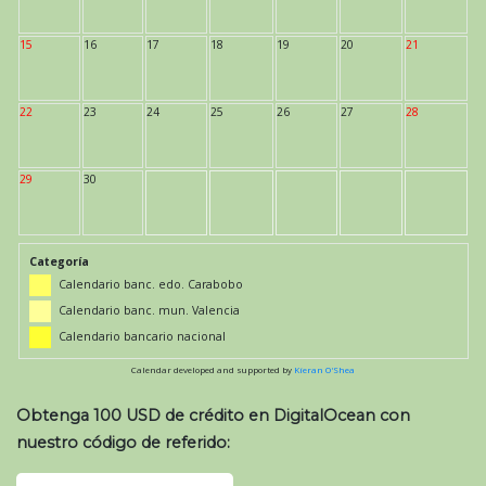
15
16
17
18
19
20
21
22
23
24
25
26
27
28
29
30
Categoría
Calendario banc. edo. Carabobo
Calendario banc. mun. Valencia
Calendario bancario nacional
Calendar developed and supported by
Kieran O'Shea
Obtenga 100 USD de crédito en DigitalOcean con
nuestro código de referido: