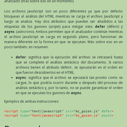
analizado (más sobre eso en un momento).
Los archivos JavaScript son un poco diferentes ya que por defecto
bloquean el análisis del HTML mientras se carga el archivo JavaScript y
luego se analiza. Hay dos atributos que pueden ser añadidos a las
etiquetas de los guiones (
scripts
) para mitigar esto:
defer
(diferir) y
async
(asíncrono). Ambos permiten que el analizador continúe mientras
el archivo JavaScript se carga en segundo plano, pero funcionan de
manera diferente en la forma en que se ejecutan. Más sobre eso en un
poco también; en resumen:
defer
: significa que la ejecución del archivo se retrasará hasta
que se complete el análisis sintáctico del documento. Si varios
archivos tienen el atributo deferir, se ejecutarán en el orden en
que fueron descubiertos en el HTML.
async
: significa que el archivo se ejecutará tan pronto como se
cargue, lo que podría ocurrir durante o después del proceso de
análisis sintáctico y, por lo tanto, no se puede garantizar el orden
en que se ejecutan los guiones de
async
.
Ejemplos de ambas instrucciones:
<script
type=
"text/javascript" 
src=
"mi_guion.js" 
defer
>
<script 
type=
"text/javascript" 
src=
"mi_guion.js" 
async
>