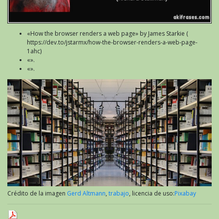
«How the browser renders a web page» by James Starkie (
https://dev.to/jstarmx/how-the-browser-renders-a-web-page-
1ahc)
«».
«».
Crédito de la imagen
Gerd Altmann
,
trabajo
, licencia de uso:
Pixabay