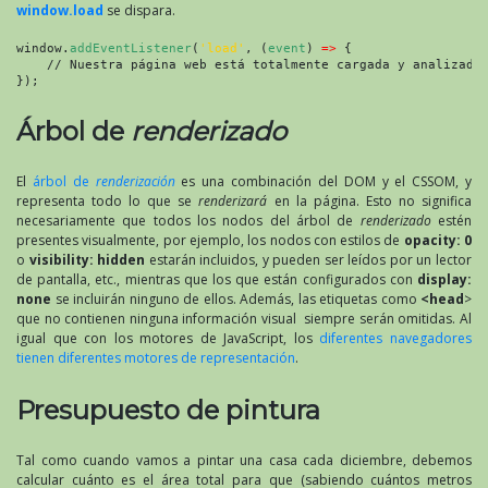
window.load
se dispara.
window.
addEventListener
(
'load'
, (
event
) 
=>
 {
    // Nuestra página web está totalmente cargada y analizada
});
Árbol de
renderizado
El
árbol de
renderización
es una combinación del DOM y el CSSOM, y
representa todo lo que se
renderizará
en la página. Esto no significa
necesariamente que todos los nodos del árbol de
renderizado
estén
presentes visualmente, por ejemplo, los nodos con estilos de
opacity: 0
o
visibility: hidden
estarán incluidos, y pueden ser leídos por un lector
de pantalla, etc., mientras que los que están configurados con
display:
none
se incluirán ninguno de ellos. Además, las etiquetas como
<head
>
que no contienen ninguna información visual siempre serán omitidas. Al
igual que con los motores de JavaScript, los
diferentes navegadores
tienen diferentes motores de representación
.
Presupuesto de pintura
Tal como cuando vamos a pintar una casa cada diciembre, debemos
calcular cuánto es el área total para que (sabiendo cuántos metros