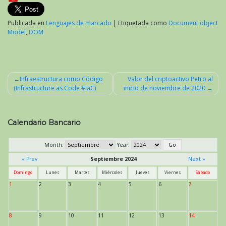
Publicada en
Lenguajes de marcado
|
Etiquetada como
Document object
Model
,
DOM
Infraestructura como Código
Valor del criptoactivo Petro al
(Infrastructure as Code #IaC)
inicio de noviembre de 2020
Navegación
de
entradas
Calendario Bancario
Month:
Year:
« Prev
Septiembre 2024
Next »
Domingo
Lunes
Martes
Miércoles
Jueves
Viernes
Sábado
1
2
3
4
5
6
7
8
9
10
11
12
13
14