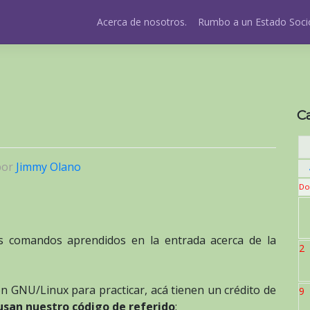
Acerca de nosotros.
Rumbo a un Estado Socio
C
por
Jimmy Olano
Do
os comandos aprendidos en la entrada acerca de la
2
n GNU/Linux para practicar, acá tienen un crédito de
9
 usan nuestro código de referido
: