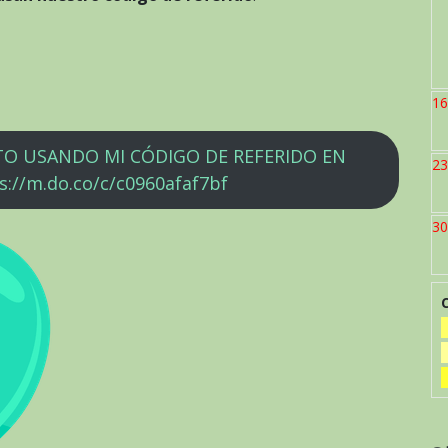
16
TO USANDO MI CÓDIGO DE REFERIDO EN
23
s://m.do.co/c/c0960afaf7bf
30