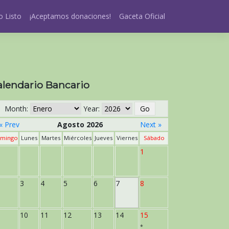
 Listo
¡Aceptamos donaciones!
Gaceta Oficial
alendario Bancario
Month:
Year:
« Prev
Agosto 2026
Next »
mingo
Lunes
Martes
Miércoles
Jueves
Viernes
Sábado
1
3
4
5
6
7
8
10
11
12
13
14
15
*