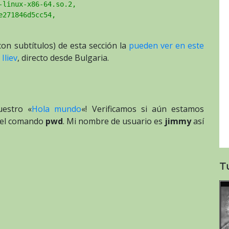
-linux-x86-64.so.2,
e271846d5cc54,
con subtítulos) de esta sección la
pueden ver en este
Iliev
, directo desde Bulgaria.
uestro «
Hola mundo
«! Verificamos si aún estamos
del comando
pwd
. Mi nombre de usuario es
jimmy
así
T