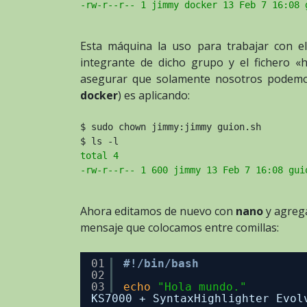
-rw-r--r-- 1 jimmy docker 13 Feb 7 16:08 
Esta máquina la uso para trabajar con e
integrante de dicho grupo y el fichero «
asegurar que solamente nosotros podemos
docker
) es aplicando:
$ sudo chown jimmy:jimmy guion.sh
$ ls -l
total 4
-rw-r--r-- 1 600 jimmy 13 Feb 7 16:08 gui
Ahora editamos de nuevo con
nano
y agreg
mensaje que colocamos entre comillas:
01
#!/bin/bash
02
03
echo
"Hola mundo."
KS7000 + SyntaxHighlighter Evol