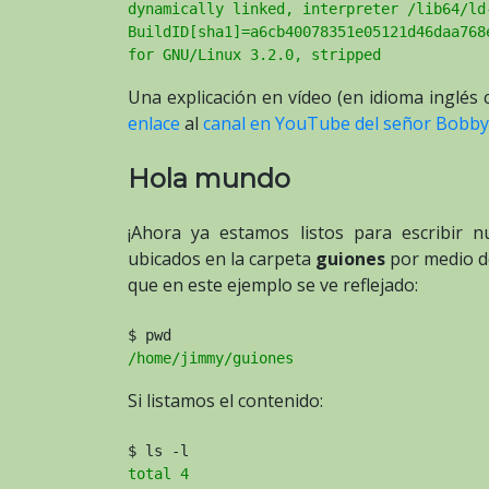
dynamically linked, interpreter /lib64/ld
BuildID[sha1]=a6cb40078351e05121d46daa768
for GNU/Linux 3.2.0, stripped
Una explicación en vídeo (en idioma inglés 
enlace
al
canal en YouTube del señor Bobby 
Hola mundo
¡Ahora ya estamos listos para escribir n
ubicados en la carpeta
guiones
por medio 
que en este ejemplo se ve reflejado:
$ pwd
/home/jimmy/guiones
Si listamos el contenido:
$ ls -l
total 4