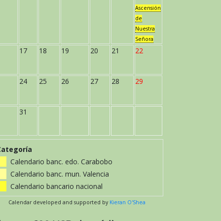
Ascensión
de
Nuestra
Señora
17
18
19
20
21
22
24
25
26
27
28
29
31
Categoría
Calendario banc. edo. Carabobo
Calendario banc. mun. Valencia
Calendario bancario nacional
Calendar developed and supported by
Kieran O'Shea