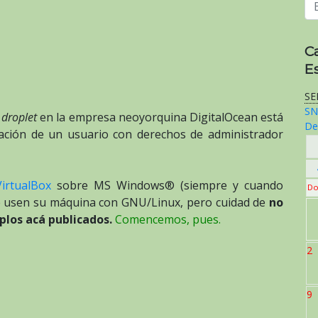
C
E
SE
SN
o
droplet
en la empresa neoyorquina DigitalOcean está
De
eación de un usuario con derechos de administrador
VirtualBox
sobre MS Windows® (siempre y cuando
Do
 usen su máquina con GNU/Linux, pero cuidad de
no
plos acá publicados.
Comencemos, pues.
2
9