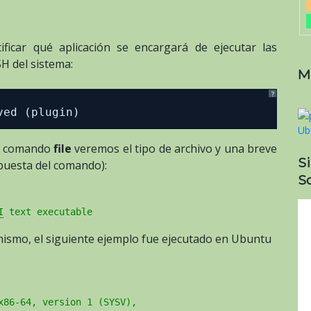
ficar qué aplicación se encargará de ejecutar las
SH del sistema:
M
?
ved (plugin)
el comando
file
veremos el tipo de archivo y una breve
S
spuesta del comando):
So
I
 text executable
ismo, el siguiente ejemplo fue ejecutado en Ubuntu
x86-64, version 1 (SYSV),