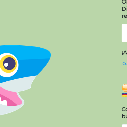
O
D
re
¡
¡Co
C
b