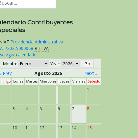
alendario Contribuyentes
speciales
NIAT
Providencia Administrativa
AT/2022/000068
RIF
IVA
.
scargar calendario
Month:
Year:
« Prev
Agosto 2026
Next »
mingo
Lunes
Martes
Miércoles
Jueves
Viernes
Sábado
1
3
4
5
6
7
8
10
11
12
13
14
15