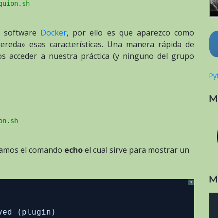
guion.sh
l software
Docker
, por ello es que aparezco como
hereda» esas características. Una manera rápida de
 acceder a nuestra práctica (y ninguno del grupo
Pyt
M
on.sh
amos el comando
echo
el cual sirve para mostrar un
M
?
ved (plugin)