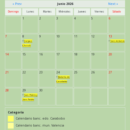
« Prev
Junio 2026
Next »
Domingo
Lunes
Martes
Miércoles
Jueves
Viernes
Sábado
1
2
3
4
5
6
7
8
9
10
11
12
13
*
Corpus
*
San Antonio
Christi
14
15
16
17
18
19
20
21
22
23
24
25
26
27
*
Batalla de
Carabobo
28
29
30
*
San Pedro y
San Pablo
Categoría
Calendario banc. edo. Carabobo
Calendario banc. mun. Valencia