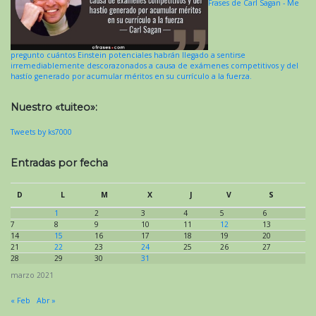
Frases de Carl Sagan - Me
pregunto cuántos Einstein potenciales habrán llegado a sentirse
irremediablemente descorazonados a causa de exámenes competitivos y del
hastío generado por acumular méritos en su currículo a la fuerza.
Nuestro «tuiteo»:
Tweets by ks7000
Entradas por fecha
D
L
M
X
J
V
S
1
2
3
4
5
6
7
8
9
10
11
12
13
14
15
16
17
18
19
20
21
22
23
24
25
26
27
28
29
30
31
marzo 2021
« Feb
Abr »