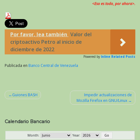
<Eso es todo, por ahora>.
Por favor, lea también
Valor del
criptoactivo Petro al inicio de
diciembre de 2022
Powered by
Inline Related Posts
Publicada en
Banco Central de Venezuela
Guiones BASH
Impedir actualizaciones de
Mozilla Firefox en GNU/Linux
Navegación
de
entradas
Calendario Bancario
Month:
Year: