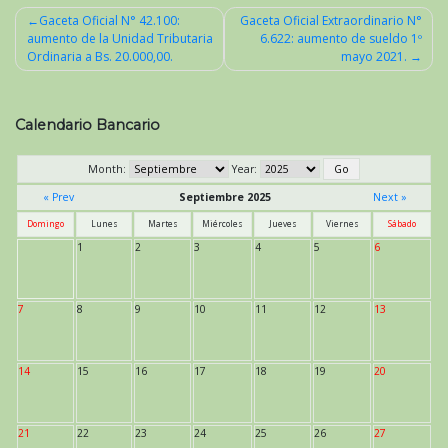
Gaceta Oficial N° 42.100:
Gaceta Oficial Extraordinario N°
aumento de la Unidad Tributaria
6.622: aumento de sueldo 1º
Navegación
Ordinaria a Bs. 20.000,00.
mayo 2021.
de
entradas
Calendario Bancario
Month:
Year:
« Prev
Septiembre 2025
Next »
Domingo
Lunes
Martes
Miércoles
Jueves
Viernes
Sábado
1
2
3
4
5
6
7
8
9
10
11
12
13
14
15
16
17
18
19
20
21
22
23
24
25
26
27