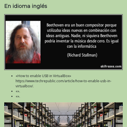
En idioma inglés
«How to enable USB in VirtualBox»
https://www.techrepublic.com/article/how-to-enable-usb-in-
virtualbox/.
«».
«».