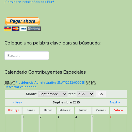
¡Considere instalar Adblock Plus!
Coloque una palabra clave para su búsqueda:
Calendario Contribuyentes Especiales
SENIAT
Providencia Administrativa SNAT/2022/000068
RIF
IVA
.
Descargar calendario
Month:
Year:
« Prev
Septiembre 2025
Next »
Domingo
Lunes
Martes
Miércoles
Jueves
Viernes
Sábado
1
2
3
4
5
6