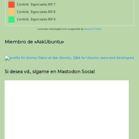
Contrib. Especiales RIF 7
Contrib. Especiales RIF 8
Contrib. Especiales RIF 9
Calendar developed and supported by
Kieran O'Shea
Miembro de «AskUbuntu»
Si desea vd., sígame en Mastodon Social