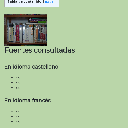
Tabla de contenido:
[
mostrar
]
Fuentes consultadas
En idioma castellano
«».
«».
«».
En idioma francés
«».
«».
«».