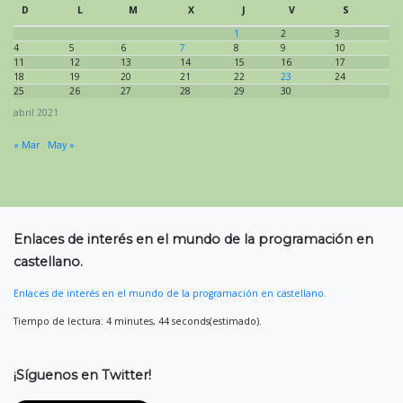
D
L
M
X
J
V
S
1
2
3
4
5
6
7
8
9
10
11
12
13
14
15
16
17
18
19
20
21
22
23
24
25
26
27
28
29
30
abril 2021
« Mar
May »
Enlaces de interés en el mundo de la programación en
castellano.
Enlaces de interés en el mundo de la programación en castellano.
Tiempo de lectura: 4 minutes, 44 seconds(estimado).
¡Síguenos en Twitter!