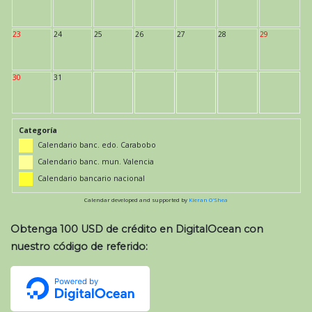
23
24
25
26
27
28
29
30
31
Categoría
Calendario banc. edo. Carabobo
Calendario banc. mun. Valencia
Calendario bancario nacional
Calendar developed and supported by
Kieran O'Shea
Obtenga 100 USD de crédito en DigitalOcean con
nuestro código de referido: