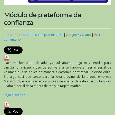
Módulo de plataforma de
confianza
Publicada el
sábado, 03 de julio de 2021
|
por
Jimmy Olano
|
1
comentario
en
Módulo
de
plataforma
de
confianza
Hace muchos años, décadas ya, utilizábamos algo muy sencillo para
vincular una licencia uso de software a un hardware: leer el serial de
volumen que se aplica de manera aleatoria al formatear un disco duro.
Era algo casi que tonto pero la idea provino de la propia empresa
Microsoft®, era un secreto a voces que aparte de este «truco» también
usaba el serial de la tarjeta de red y la tarjeta madre.
Seguir leyendo
→