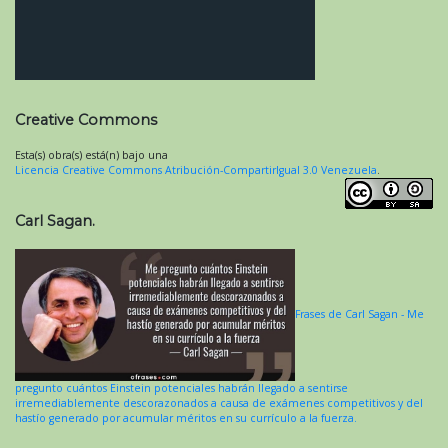
Creative Commons
Esta(s) obra(s) está(n) bajo una
Licencia Creative Commons Atribución-CompartirIgual 3.0 Venezuela
.
Carl Sagan.
Frases de Carl Sagan - Me
pregunto cuántos Einstein potenciales habrán llegado a sentirse
irremediablemente descorazonados a causa de exámenes competitivos y del
hastío generado por acumular méritos en su currículo a la fuerza.