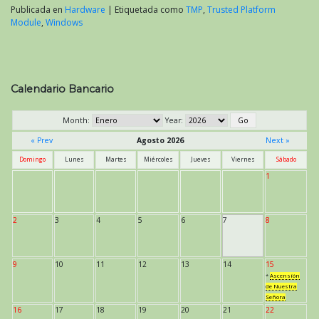
Publicada en
Hardware
|
Etiquetada como
TMP
,
Trusted Platform
Module
,
Windows
Calendario Bancario
Month:
Year:
« Prev
Agosto 2026
Next »
Domingo
Lunes
Martes
Miércoles
Jueves
Viernes
Sábado
1
2
3
4
5
6
7
8
9
10
11
12
13
14
15
*
Ascensión
de Nuestra
Señora
16
17
18
19
20
21
22