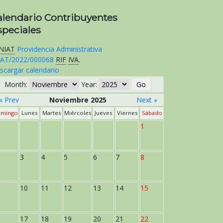
alendario Contribuyentes
speciales
NIAT
Providencia Administrativa
AT/2022/000068
RIF
IVA
.
scargar calendario
Month:
Year:
« Prev
Noviembre 2025
Next »
mingo
Lunes
Martes
Miércoles
Jueves
Viernes
Sábado
1
3
4
5
6
7
8
10
11
12
13
14
15
17
18
19
20
21
22