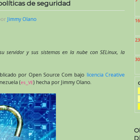
políticas de seguridad
por
Jimmy Olano
16
23
u servidor y sus sistemas en la nube con SELinux, la
30
ublicado por Open Source Com bajo
licencia Creative
enezuela (
) hecha por Jimmy Olano.
es_VE
O
D