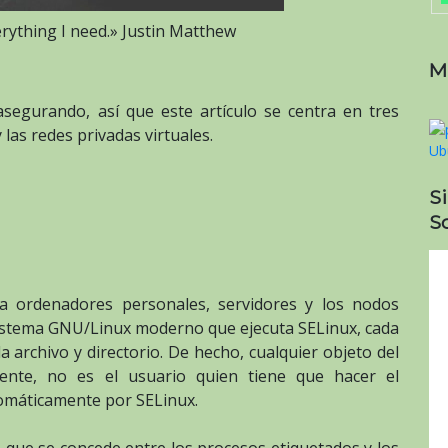
erything I need.» Justin Matthew
M
segurando, así que este artículo se centra en tres
las redes privadas virtuales.
S
So
a ordenadores personales, servidores y los nodos
 sistema GNU/Linux moderno que ejecuta SELinux, cada
a archivo y directorio. De hecho, cualquier objeto del
mente, no es el usuario quien tiene que hacer el
tomáticamente por SELinux.
so que se concede entre los procesos etiquetados y los