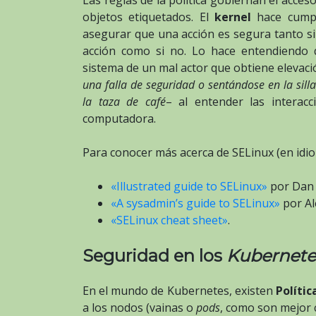
objetos etiquetados. El
kernel
hace cumpli
asegurar que una acción es segura tanto si
acción como si no. Lo hace entendiendo 
sistema de un mal actor que obtiene elevac
una falla de seguridad o sentándose en la sill
la taza de café
– al entender las interac
computadora.
Para conocer más acerca de SELinux (en idio
«Illustrated guide to SELinux»
por Dan 
«A sysadmin’s guide to SELinux»
por Ale
«SELinux cheat sheet»
.
Seguridad en los
Kubernete
En el mundo de Kubernetes, existen
Polític
a los nodos (vainas o
pods
, como son mejor 