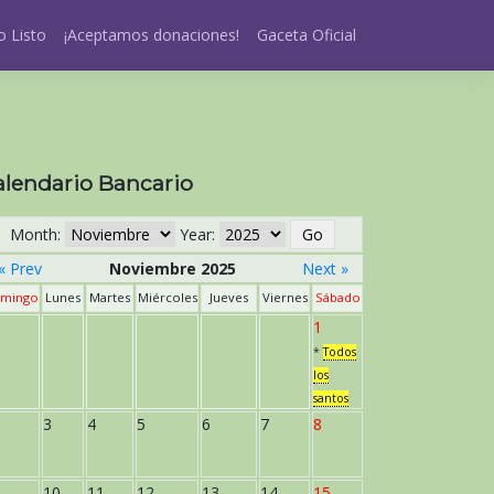
 Listo
¡Aceptamos donaciones!
Gaceta Oficial
alendario Bancario
Month:
Year:
« Prev
Noviembre 2025
Next »
mingo
Lunes
Martes
Miércoles
Jueves
Viernes
Sábado
1
*
Todos
los
santos
3
4
5
6
7
8
10
11
12
13
14
15