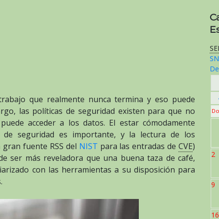
C
E
SE
SN
De
n trabajo que realmente nunca termina y eso puede
rgo, las políticas de seguridad existen para que no
Do
puede acceder a los datos. El estar cómodamente
s de seguridad es importante, y la lectura de los
a gran fuente RSS del
NIST
para las entradas de
CVE
)
2
e ser más reveladora que una buena taza de café,
iarizado con las herramientas a su disposición para
.
9
16