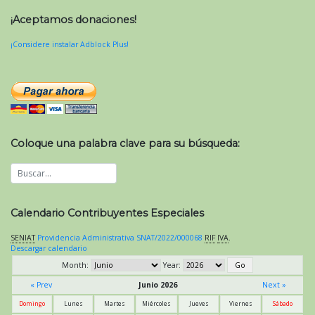
¡Aceptamos donaciones!
¡Considere instalar Adblock Plus!
Coloque una palabra clave para su búsqueda:
Calendario Contribuyentes Especiales
SENIAT
Providencia Administrativa SNAT/2022/000068
RIF
IVA
.
Descargar calendario
Month:
Year:
« Prev
Junio 2026
Next »
Domingo
Lunes
Martes
Miércoles
Jueves
Viernes
Sábado