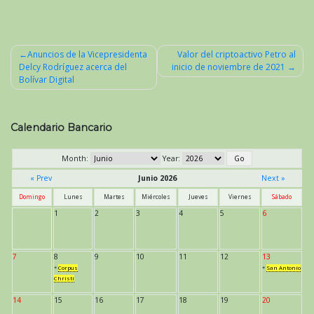
Anuncios de la Vicepresidenta
Valor del criptoactivo Petro al
Delcy Rodríguez acerca del
inicio de noviembre de 2021
Navegación
Bolívar Digital
de
entradas
Calendario Bancario
Month:
Year:
« Prev
Junio 2026
Next »
Domingo
Lunes
Martes
Miércoles
Jueves
Viernes
Sábado
1
2
3
4
5
6
7
8
9
10
11
12
13
*
Corpus
*
San Antonio
Christi
14
15
16
17
18
19
20