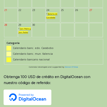
21
22
23
24
25
26
27
*
Batalla de
Carabobo
28
29
30
*
San Pedro y
San Pablo
Categoría
Calendario banc. edo. Carabobo
Calendario banc. mun. Valencia
Calendario bancario nacional
Calendar developed and supported by
Kieran O'Shea
Obtenga 100 USD de crédito en DigitalOcean con
nuestro código de referido: