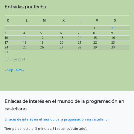
Entradas por fecha
D
L
M
X
J
V
S
1
2
3
4
5
6
7
8
9
10
11
12
13
14
15
16
17
18
19
20
21
22
23
24
25
26
27
28
29
30
31
octubre 2021
« Sep
Nov »
Enlaces de interés en el mundo de la programación en
castellano.
Enlaces de interés en el mundo de la programación en castellano.
Tiempo de lectura: 3 minutes, 51 seconds(estimado).