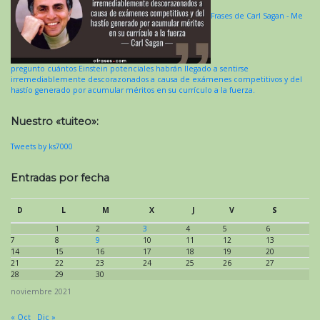
Frases de Carl Sagan - Me
pregunto cuántos Einstein potenciales habrán llegado a sentirse
irremediablemente descorazonados a causa de exámenes competitivos y del
hastío generado por acumular méritos en su currículo a la fuerza.
Nuestro «tuiteo»:
Tweets by ks7000
Entradas por fecha
D
L
M
X
J
V
S
1
2
3
4
5
6
7
8
9
10
11
12
13
14
15
16
17
18
19
20
21
22
23
24
25
26
27
28
29
30
noviembre 2021
« Oct
Dic »