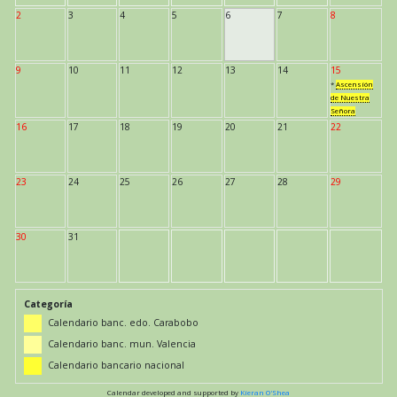
2
3
4
5
6
7
8
9
10
11
12
13
14
15
*
Ascensión
de Nuestra
Señora
16
17
18
19
20
21
22
23
24
25
26
27
28
29
30
31
Categoría
Calendario banc. edo. Carabobo
Calendario banc. mun. Valencia
Calendario bancario nacional
Calendar developed and supported by
Kieran O'Shea