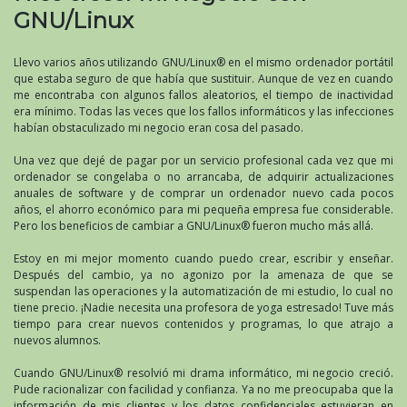
GNU/Linux
Llevo varios años utilizando GNU/Linux® en el mismo ordenador portátil
que estaba seguro de que había que sustituir. Aunque de vez en cuando
me encontraba con algunos fallos aleatorios, el tiempo de inactividad
era mínimo. Todas las veces que los fallos informáticos y las infecciones
habían obstaculizado mi negocio eran cosa del pasado.
Una vez que dejé de pagar por un servicio profesional cada vez que mi
ordenador se congelaba o no arrancaba, de adquirir actualizaciones
anuales de software y de comprar un ordenador nuevo cada pocos
años, el ahorro económico para mi pequeña empresa fue considerable.
Pero los beneficios de cambiar a GNU/Linux® fueron mucho más allá.
Estoy en mi mejor momento cuando puedo crear, escribir y enseñar.
Después del cambio, ya no agonizo por la amenaza de que se
suspendan las operaciones y la automatización de mi estudio, lo cual no
tiene precio. ¡Nadie necesita una profesora de yoga estresado! Tuve más
tiempo para crear nuevos contenidos y programas, lo que atrajo a
nuevos alumnos.
Cuando GNU/Linux® resolvió mi drama informático, mi negocio creció.
Pude racionalizar con facilidad y confianza. Ya no me preocupaba que la
información de mis clientes y los datos confidenciales estuvieran en