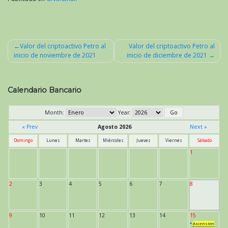
Valor del criptoactivo Petro al
Valor del criptoactivo Petro al
inicio de noviembre de 2021
inicio de diciembre de 2021
Navegación
de
entradas
Calendario Bancario
Month:
Year:
« Prev
Agosto 2026
Next »
Domingo
Lunes
Martes
Miércoles
Jueves
Viernes
Sábado
1
2
3
4
5
6
7
8
9
10
11
12
13
14
15
*
Ascensión