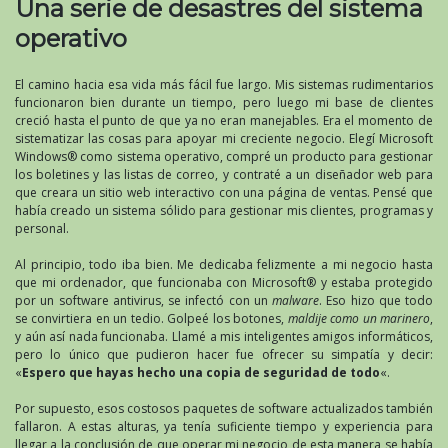
Una serie de desastres del sistema
operativo
El camino hacia esa vida más fácil fue largo. Mis sistemas rudimentarios
funcionaron bien durante un tiempo, pero luego mi base de clientes
creció hasta el punto de que ya no eran manejables. Era el momento de
sistematizar las cosas para apoyar mi creciente negocio. Elegí Microsoft
Windows® como sistema operativo, compré un producto para gestionar
los boletines y las listas de correo, y contraté a un diseñador web para
que creara un sitio web interactivo con una página de ventas. Pensé que
había creado un sistema sólido para gestionar mis clientes, programas y
personal.
Al principio, todo iba bien. Me dedicaba felizmente a mi negocio hasta
que mi ordenador, que funcionaba con Microsoft® y estaba protegido
por un software antivirus, se infectó con un
malware
. Eso hizo que todo
se convirtiera en un tedio. Golpeé los botones,
maldije como un marinero
,
y aún así nada funcionaba. Llamé a mis inteligentes amigos informáticos,
pero lo único que pudieron hacer fue ofrecer su simpatía y decir:
«
Espero que hayas hecho una copia de seguridad de todo
«.
Por supuesto, esos costosos paquetes de software actualizados también
fallaron. A estas alturas, ya tenía suficiente tiempo y experiencia para
llegar a la conclusión de que operar mi negocio de esta manera se había