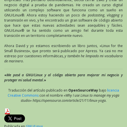
negocio digital a prueba de pandemias. He creado un curso digital
utilizando un complejo software que funciona como un sueño en
GNU/Linux®. Ahora estoy haciendo un poco de
podcasting
,
vlogging
y
transmisión en vivo, y he encontrado un gran software de código abierto
que hace que estas nuevas actividades sean asequibles y fáciles.
GNU/Linux® se ha sentido como un amigo fiel durante toda esta
transición en un territorio completamente nuevo.
Ahora David y yo estamos escribiendo un libro juntos, «Linux for the
Small Business», que pronto será publicado por Apress. Ya casi no me
estreso por cuestiones informáticas,
y también he limpiado mi vocabulario
de marinero
.
«
Me pasé a GNU/Linux y al código abierto para mejorar mi negocio y
proteger mi salud mental
.»
Traducción del artículo publicado en
OpenSourceWay
bajo
licencia
Creative Commons
con el nombre
«Why I use Linux to manage my yoga
studio» https://opensource.com/article/21/11/linux-yoga.
Publicada en
GNU/Linux