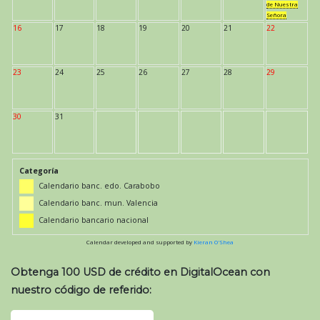
de Nuestra
Señora
16
17
18
19
20
21
22
23
24
25
26
27
28
29
30
31
Categoría
Calendario banc. edo. Carabobo
Calendario banc. mun. Valencia
Calendario bancario nacional
Calendar developed and supported by
Kieran O'Shea
Obtenga 100 USD de crédito en DigitalOcean con
nuestro código de referido: