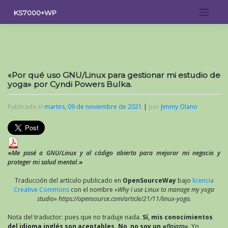
Saltar
KS7000+WP
al
contenido
«Por qué uso GNU/Linux para gestionar mi estudio de
yoga» por Cyndi Powers Bulka.
Publicada el
martes, 09 de noviembre de 2021
|
por
Jimmy Olano
«
Me pasé a GNU/Linux y al código abierto para mejorar mi negocio y
proteger mi salud mental
.»
Traducción del artículo publicado en
OpenSourceWay
bajo
licencia
Creative Commons
con el nombre
«Why I use Linux to manage my yoga
studio» https://opensource.com/article/21/11/linux-yoga.
Nota del traductor: pues que no traduje nada.
Sí, mis conocimientos
del idioma inglés son aceptables. No, no soy un «
flojazo»
.
Yo