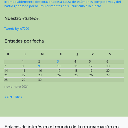
irremediablemente descorazonados a causa de exámenes competitivos y del
hastío generado por acumular méritos en su currículo a la fuerza.
Nuestro «tuiteo»:
Tweets by ks7000
Entradas por fecha
D
L
M
X
J
V
S
1
2
3
4
5
6
7
8
9
10
11
12
13
14
15
16
17
18
19
20
21
22
23
24
25
26
27
28
29
30
noviembre 2021
« Oct
Dic »
Enlaces de interés en el mundo de la programación en