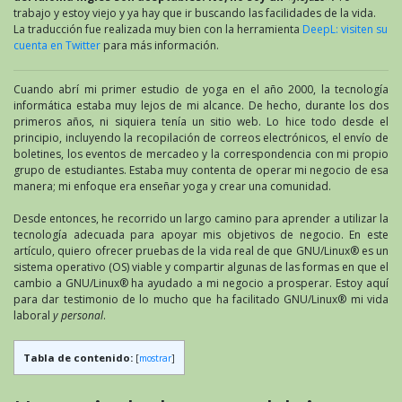
trabajo y estoy viejo y ya hay que ir buscando las facilidades de la vida.
La traducción fue realizada muy bien con la herramienta
DeepL: visiten su
cuenta en Twitter
para más información.
Cuando abrí mi primer estudio de yoga en el año 2000, la tecnología
informática estaba muy lejos de mi alcance. De hecho, durante los dos
primeros años, ni siquiera tenía un sitio web. Lo hice todo desde el
principio, incluyendo la recopilación de correos electrónicos, el envío de
boletines, los eventos de mercadeo y la correspondencia con mi propio
grupo de estudiantes. Estaba muy contenta de operar mi negocio de esa
manera; mi enfoque era enseñar yoga y crear una comunidad.
Desde entonces, he recorrido un largo camino para aprender a utilizar la
tecnología adecuada para apoyar mis objetivos de negocio. En este
artículo, quiero ofrecer pruebas de la vida real de que GNU/Linux® es un
sistema operativo (OS) viable y compartir algunas de las formas en que el
cambio a GNU/Linux® ha ayudado a mi negocio a prosperar. Estoy aquí
para dar testimonio de lo mucho que ha facilitado GNU/Linux® mi vida
laboral
y personal
.
Tabla de contenido:
[
mostrar
]