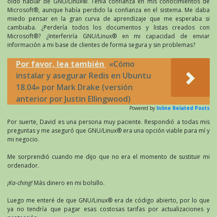
oído hablar de GNU/Linux®. Tenía confianza en mis conocimientos de
Microsoft®, aunque había perdido la confianza en el sistema. Me daba
miedo pensar en la gran curva de aprendizaje que me esperaba si
cambiaba. ¿Perdería todos los documentos y listas creados con
Microsoft®? ¿Interferiría GNU/Linux® en mi capacidad de enviar
información a mi base de clientes de forma segura y sin problemas?
Por favor, lea también
«Cómo
instalar y asegurar Redis en Ubuntu
18.04» por Mark Drake (versión
anterior por Justin Ellingwood)
Powered by
Inline Related Posts
Por suerte, David es una persona muy paciente. Respondió a todas mis
preguntas y me aseguró que GNU/Linux® era una opción viable para mí y
mi negocio.
Me sorprendió cuando me dijo que no era el momento de sustituir mi
ordenador.
¡Ka-ching!
Más dinero en mi bolsillo.
Luego me enteré de que GNU/Linux® era de código abierto, por lo que
ya no tendría que pagar esas costosas tarifas por actualizaciones y