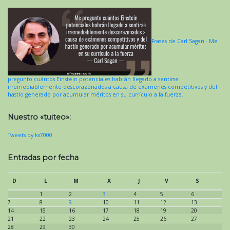
Frases de Carl Sagan - Me
pregunto cuántos Einstein potenciales habrán llegado a sentirse
irremediablemente descorazonados a causa de exámenes competitivos y del
hastío generado por acumular méritos en su currículo a la fuerza.
Nuestro «tuiteo»:
Tweets by ks7000
Entradas por fecha
D
L
M
X
J
V
S
1
2
3
4
5
6
7
8
9
10
11
12
13
14
15
16
17
18
19
20
21
22
23
24
25
26
27
28
29
30