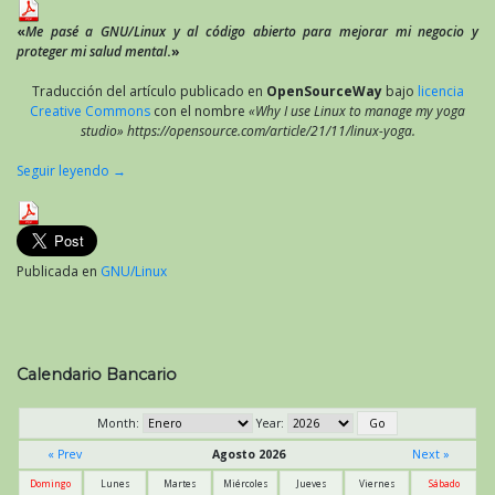
«
Me pasé a GNU/Linux y al código abierto para mejorar mi negocio y
proteger mi salud mental
.»
Traducción del artículo publicado en
OpenSourceWay
bajo
licencia
Creative Commons
con el nombre
«Why I use Linux to manage my yoga
studio» https://opensource.com/article/21/11/linux-yoga.
Seguir leyendo
→
Publicada en
GNU/Linux
Calendario Bancario
Month:
Year:
« Prev
Agosto 2026
Next »
Domingo
Lunes
Martes
Miércoles
Jueves
Viernes
Sábado