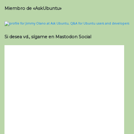
Miembro de «AskUbuntu»
Si desea vd., sígame en Mastodon Social