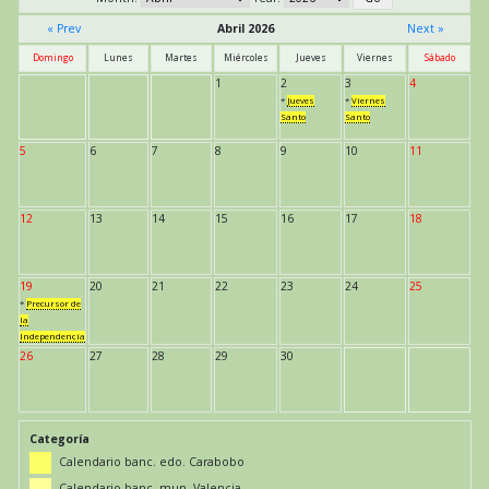
« Prev
Abril 2026
Next »
Domingo
Lunes
Martes
Miércoles
Jueves
Viernes
Sábado
1
2
3
4
*
Jueves
*
Viernes
Santo
Santo
5
6
7
8
9
10
11
12
13
14
15
16
17
18
19
20
21
22
23
24
25
*
Precursor de
la
Independencia
26
27
28
29
30
Categoría
Calendario banc. edo. Carabobo
Calendario banc. mun. Valencia