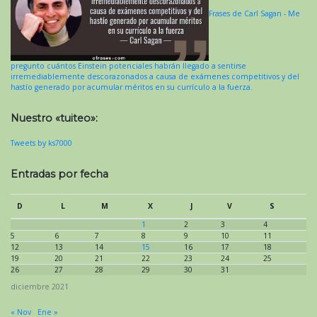
Frases de Carl Sagan - Me
pregunto cuántos Einstein potenciales habrán llegado a sentirse
irremediablemente descorazonados a causa de exámenes competitivos y del
hastío generado por acumular méritos en su currículo a la fuerza.
Nuestro «tuiteo»:
Tweets by ks7000
Entradas por fecha
D
L
M
X
J
V
S
1
2
3
4
5
6
7
8
9
10
11
12
13
14
15
16
17
18
19
20
21
22
23
24
25
26
27
28
29
30
31
diciembre 2021
« Nov
Ene »