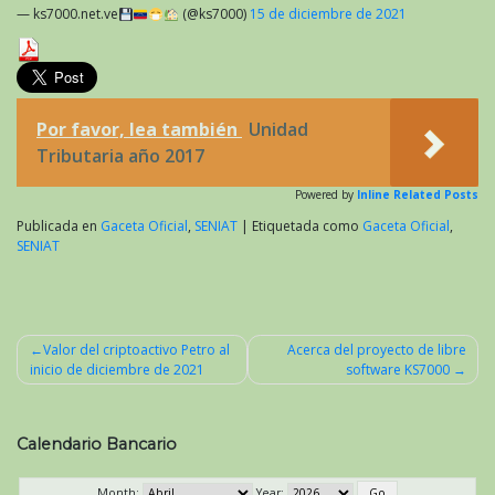
— ks7000.net.ve
(@ks7000)
15 de diciembre de 2021
Por favor, lea también
Unidad
Tributaria año 2017
Powered by
Inline Related Posts
Publicada en
Gaceta Oficial
,
SENIAT
|
Etiquetada como
Gaceta Oficial
,
SENIAT
Valor del criptoactivo Petro al
Acerca del proyecto de libre
inicio de diciembre de 2021
software KS7000
Navegación
de
entradas
Calendario Bancario
Month:
Year: