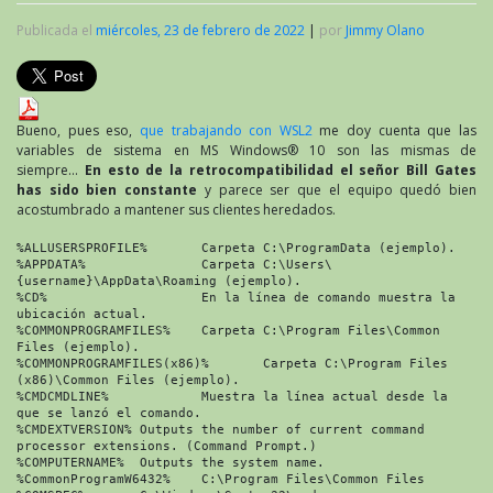
Publicada el
miércoles, 23 de febrero de 2022
|
por
Jimmy Olano
Bueno, pues eso,
que trabajando con WSL2
me doy cuenta que las
variables de sistema en MS Windows® 10 son las mismas de
siempre…
En esto de la retrocompatibilidad el señor Bill Gates
has sido bien constante
y parece ser que el equipo quedó bien
acostumbrado a mantener sus clientes heredados.
%ALLUSERSPROFILE%	Carpeta C:\ProgramData (ejemplo).

%APPDATA%		Carpeta C:\Users\
{username}\AppData\Roaming (ejemplo).

%CD%			En la línea de comando muestra la 
ubicación actual.

%COMMONPROGRAMFILES%	Carpeta C:\Program Files\Common 
Files (ejemplo).

%COMMONPROGRAMFILES(x86)%	Carpeta C:\Program Files 
(x86)\Common Files (ejemplo).

%CMDCMDLINE%		Muestra la línea actual desde la 
que se lanzó el comando.

%CMDEXTVERSION%	Outputs the number of current command 
processor extensions. (Command Prompt.)

%COMPUTERNAME%	Outputs the system name.

%CommonProgramW6432%	C:\Program Files\Common Files
