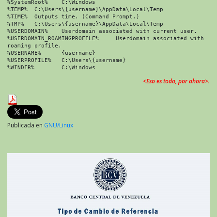
%SystemRoot%	C:\Windows

%TEMP%	C:\Users\{username}\AppData\Local\Temp

%TIME%	Outputs time. (Command Prompt.)

%TMP%	C:\Users\{username}\AppData\Local\Temp

%USERDOMAIN%	Userdomain associated with current user.

%USERDOMAIN_ROAMINGPROFILE%	Userdomain associated with 
roaming profile.

%USERNAME%	{username}

%USERPROFILE%	C:\Users\{username}

<Eso es todo, por ahora>.
Publicada en
GNU/Linux