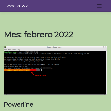
Saltar
KS7000+WP
al
contenido
Mes:
febrero 2022
Powerline