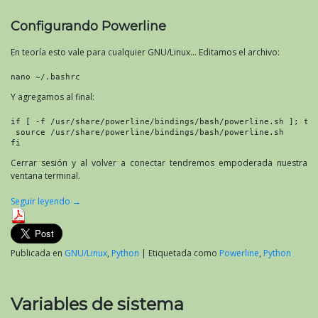
Configurando Powerline
En teoría esto vale para cualquier GNU/Linux… Editamos el archivo:
nano ~/.bashrc
Y agregamos al final:
if [ -f /usr/share/powerline/bindings/bash/powerline.sh ]; th
 source /usr/share/powerline/bindings/bash/powerline.sh
fi
Cerrar sesión y al volver a conectar tendremos empoderada nuestra
ventana terminal.
Seguir leyendo
→
Publicada en
GNU/Linux
,
Python
|
Etiquetada como
Powerline
,
Python
Variables de sistema