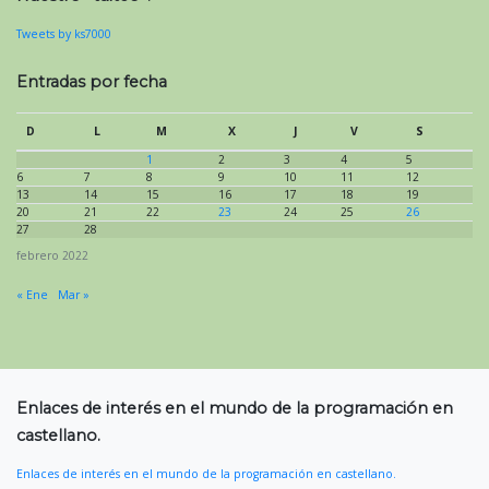
Tweets by ks7000
Entradas por fecha
D
L
M
X
J
V
S
1
2
3
4
5
6
7
8
9
10
11
12
13
14
15
16
17
18
19
20
21
22
23
24
25
26
27
28
febrero 2022
« Ene
Mar »
Enlaces de interés en el mundo de la programación en
castellano.
Enlaces de interés en el mundo de la programación en castellano.