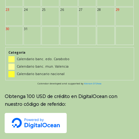
23
24
25
26
27
28
29
30
31
Categoría
Calendario banc. edo. Carabobo
Calendario banc. mun. Valencia
Calendario bancario nacional
Calendar developed and supported by
Kieran O'Shea
Obtenga 100 USD de crédito en DigitalOcean con
nuestro código de referido: