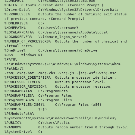
%COMSPEC%	C:\Windows\System32\cmd.exe

%DATE%	Outputs current date. (Command Prompt.)

%DriverData%	C:\Windows\System32\Drivers\DriverData

%ERRORLEVEL%	Outputs the number of defining exit status 
of previous command. (Command Prompt.)

%HOMEDRIVE%	C:\

%HOMEPATH%	C:\Users\{username}

%LOCALAPPDATA%	C:\Users\{username}\AppData\Local

%LOGONSERVER%	\\{domain_logon_server}

%NUMBER_OF_PROCESSORS%	Outputs the number of physical and 
virtual cores.

%OneDrive%	C:\Users\{username}\OneDrive

%OS%	Windows_NT

%PATH%	
C:\Windows\system32;C:\Windows;C:\Windows\System32\Wbem

%PathExt%	
.com;.exe;.bat;.cmd;.vbs;.vbe;.js;.jse;.wsf;.wsh;.msc

%PROCESSOR_IDENTIFIER%	Outputs processor identifier.

%PROCESSOR_LEVEL%	Outputs processor level.

%PROCESSOR_REVISION%	Outputs processor revision.

%PROGRAMDATA%	C:\ProgramData

%PROGRAMFILES%	C:\Program Files

%ProgramW6432%	C:\Program Files

%PROGRAMFILES(X86)%	C:\Program Files (x86)

%PROMPT%	$P$G

%PSModulePath%	
%SystemRoot%\system32\WindowsPowerShell\v1.0\Modules\

%PUBLIC%	C:\Users\Public

%RANDOM%	Outputs random number from 0 through 32767.

%SystemDrive%	C:
