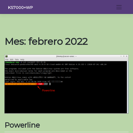
Saltar
KS7000+WP
al
contenido
Mes:
febrero 2022
Powerline