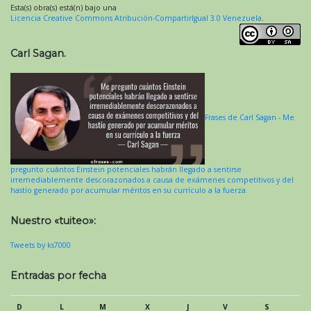
Esta(s) obra(s) está(n) bajo una
Licencia Creative Commons Atribución-CompartirIgual 3.0 Venezuela
.
Carl Sagan.
Frases de Carl Sagan - Me
pregunto cuántos Einstein potenciales habrán llegado a sentirse
irremediablemente descorazonados a causa de exámenes competitivos y del
hastío generado por acumular méritos en su currículo a la fuerza.
Nuestro «tuiteo»:
Tweets by ks7000
Entradas por fecha
D
L
M
X
J
V
S