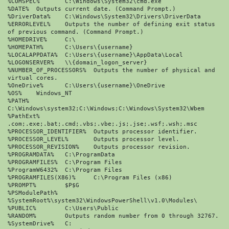
%COMSPEC%	C:\Windows\System32\cmd.exe

%DATE%	Outputs current date. (Command Prompt.)

%DriverData%	C:\Windows\System32\Drivers\DriverData

%ERRORLEVEL%	Outputs the number of defining exit status 
of previous command. (Command Prompt.)

%HOMEDRIVE%	C:\

%HOMEPATH%	C:\Users\{username}

%LOCALAPPDATA%	C:\Users\{username}\AppData\Local

%LOGONSERVER%	\\{domain_logon_server}

%NUMBER_OF_PROCESSORS%	Outputs the number of physical and 
virtual cores.

%OneDrive%	C:\Users\{username}\OneDrive

%OS%	Windows_NT

%PATH%	
C:\Windows\system32;C:\Windows;C:\Windows\System32\Wbem

%PathExt%	
.com;.exe;.bat;.cmd;.vbs;.vbe;.js;.jse;.wsf;.wsh;.msc

%PROCESSOR_IDENTIFIER%	Outputs processor identifier.

%PROCESSOR_LEVEL%	Outputs processor level.

%PROCESSOR_REVISION%	Outputs processor revision.

%PROGRAMDATA%	C:\ProgramData

%PROGRAMFILES%	C:\Program Files

%ProgramW6432%	C:\Program Files

%PROGRAMFILES(X86)%	C:\Program Files (x86)

%PROMPT%	$P$G

%PSModulePath%	
%SystemRoot%\system32\WindowsPowerShell\v1.0\Modules\

%PUBLIC%	C:\Users\Public

%RANDOM%	Outputs random number from 0 through 32767.

%SystemDrive%	C:
