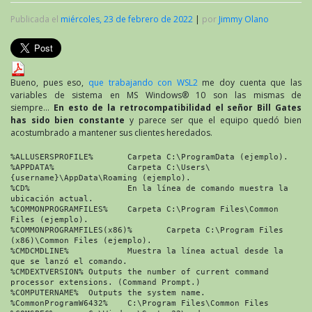
Publicada el
miércoles, 23 de febrero de 2022
|
por
Jimmy Olano
Bueno, pues eso,
que trabajando con WSL2
me doy cuenta que las
variables de sistema en MS Windows® 10 son las mismas de
siempre…
En esto de la retrocompatibilidad el señor Bill Gates
has sido bien constante
y parece ser que el equipo quedó bien
acostumbrado a mantener sus clientes heredados.
%ALLUSERSPROFILE%	Carpeta C:\ProgramData (ejemplo).

%APPDATA%		Carpeta C:\Users\
{username}\AppData\Roaming (ejemplo).

%CD%			En la línea de comando muestra la 
ubicación actual.

%COMMONPROGRAMFILES%	Carpeta C:\Program Files\Common 
Files (ejemplo).

%COMMONPROGRAMFILES(x86)%	Carpeta C:\Program Files 
(x86)\Common Files (ejemplo).

%CMDCMDLINE%		Muestra la línea actual desde la 
que se lanzó el comando.

%CMDEXTVERSION%	Outputs the number of current command 
processor extensions. (Command Prompt.)

%COMPUTERNAME%	Outputs the system name.

%CommonProgramW6432%	C:\Program Files\Common Files
