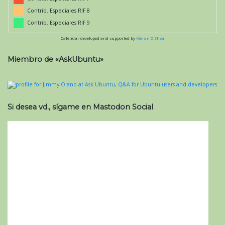
Contrib. Especiales RIF 8
Contrib. Especiales RIF 9
Calendar developed and supported by
Kieran O'Shea
Miembro de «AskUbuntu»
Si desea vd., sígame en Mastodon Social