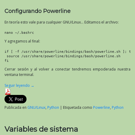
Configurando Powerline
En teoría esto vale para cualquier GNU/Linux… Editamos el archivo:
nano ~/.bashrc
Y agregamos al final:
if [ -f /usr/share/powerline/bindings/bash/powerline.sh ]; th
 source /usr/share/powerline/bindings/bash/powerline.sh
fi
Cerrar sesión y al volver a conectar tendremos empoderada nuestra
ventana terminal.
Seguir leyendo
→
Publicada en
GNU/Linux
,
Python
|
Etiquetada como
Powerline
,
Python
Variables de sistema