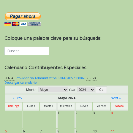
Coloque una palabra clave para su búsqueda:
Calendario Contribuyentes Especiales
SENIAT
Providencia Administrativa SNAT/2022/000068
RIF
IVA
.
Descargar calendario
Month:
Year:
« Prev
Mayo 2024
Next »
Domingo
Lunes
Martes
Miércoles
Jueves
Viernes
Sábado
1
2
3
4
5
6
7
8
9
10
11