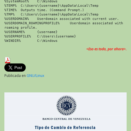
%SystemRoot%	C:\Windows

%TEMP%	C:\Users\{username}\AppData\Local\Temp

%TIME%	Outputs time. (Command Prompt.)

%TMP%	C:\Users\{username}\AppData\Local\Temp

%USERDOMAIN%	Userdomain associated with current user.

%USERDOMAIN_ROAMINGPROFILE%	Userdomain associated with 
roaming profile.

%USERNAME%	{username}

%USERPROFILE%	C:\Users\{username}

<Eso es todo, por ahora>.
Publicada en
GNU/Linux