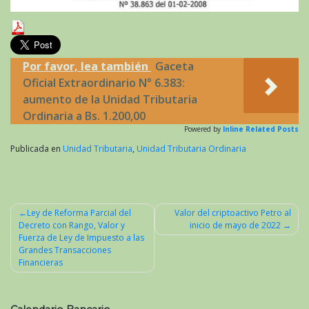
Por favor, lea también
Gaceta
Oficial Extraordinario N° 6.383:
aumento de la Unidad Tributaria
Ordinaria a Bs. 1.200,00
Powered by
Inline Related Posts
Publicada en
Unidad Tributaria
,
Unidad Tributaria Ordinaria
Ley de Reforma Parcial del
Valor del criptoactivo Petro al
Decreto con Rango, Valor y
inicio de mayo de 2022
Navegación
Fuerza de Ley de Impuesto a las
de
Grandes Transacciones
Financieras
entradas