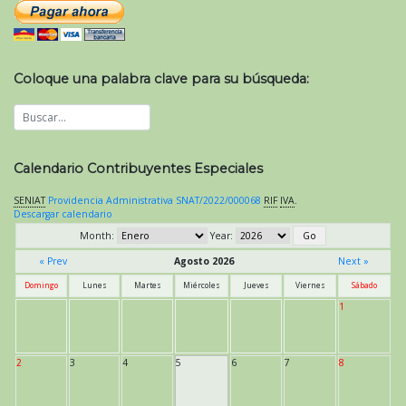
Coloque una palabra clave para su búsqueda:
Calendario Contribuyentes Especiales
SENIAT
Providencia Administrativa SNAT/2022/000068
RIF
IVA
.
Descargar calendario
Month:
Year:
« Prev
Agosto 2026
Next »
Domingo
Lunes
Martes
Miércoles
Jueves
Viernes
Sábado
1
2
3
4
5
6
7
8