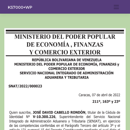
Saltar
KS7000+WP
al
contenido