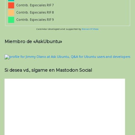
Contrib. Especiales RIF 7
Contrib. Especiales RIF 8
Contrib. Especiales RIF 9
Calendar developed and supported by
Kieran O'Shea
Miembro de «AskUbuntu»
Si desea vd., sígame en Mastodon Social