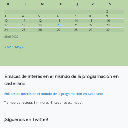
D
L
M
X
J
V
S
1
2
3
4
5
6
7
8
9
10
11
12
13
14
15
16
17
18
19
20
21
22
23
24
25
26
27
28
29
30
abril 2022
« Mar
May »
Enlaces de interés en el mundo de la programación en
castellano.
Enlaces de interés en el mundo de la programación en castellano.
Tiempo de lectura: 3 minutes, 41 seconds(estimado).
¡Síguenos en Twitter!