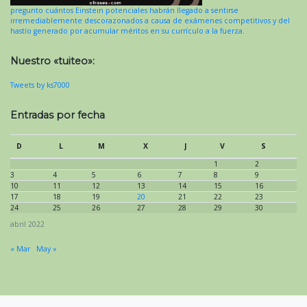
pregunto cuántos Einstein potenciales habrán llegado a sentirse
irremediablemente descorazonados a causa de exámenes competitivos y del
hastío generado por acumular méritos en su currículo a la fuerza.
Nuestro «tuiteo»:
Tweets by ks7000
Entradas por fecha
D
L
M
X
J
V
S
1
2
3
4
5
6
7
8
9
10
11
12
13
14
15
16
17
18
19
20
21
22
23
24
25
26
27
28
29
30
abril 2022
« Mar
May »