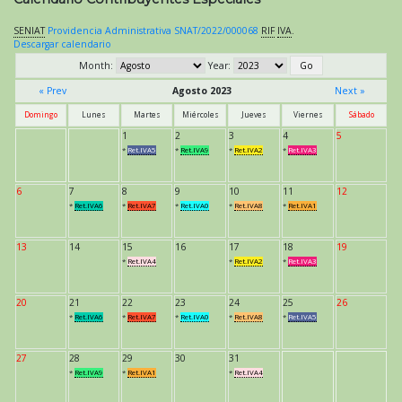
SENIAT
Providencia Administrativa SNAT/2022/000068
RIF
IVA
.
Descargar calendario
Month:
Year:
« Prev
Agosto 2023
Next »
Domingo
Lunes
Martes
Miércoles
Jueves
Viernes
Sábado
1
2
3
4
5
*
Ret.IVA5
*
Ret.IVA9
*
Ret.IVA2
*
Ret.IVA3
6
7
8
9
10
11
12
*
Ret.IVA6
*
Ret.IVA7
*
Ret.IVA0
*
Ret.IVA8
*
Ret.IVA1
13
14
15
16
17
18
19
*
Ret.IVA4
*
Ret.IVA2
*
Ret.IVA3
20
21
22
23
24
25
26
*
Ret.IVA6
*
Ret.IVA7
*
Ret.IVA0
*
Ret.IVA8
*
Ret.IVA5
27
28
29
30
31
*
Ret.IVA9
*
Ret.IVA1
*
Ret.IVA4