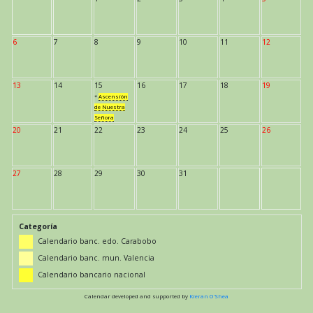
6
7
8
9
10
11
12
13
14
15
16
17
18
19
*
Ascensión
de Nuestra
Señora
20
21
22
23
24
25
26
27
28
29
30
31
Categoría
Calendario banc. edo. Carabobo
Calendario banc. mun. Valencia
Calendario bancario nacional
Calendar developed and supported by
Kieran O'Shea