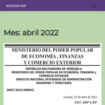
Saltar
KS7000+WP
al
contenido
Mes:
abril 2022