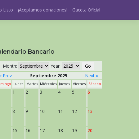
 Listo
¡Aceptamos donaciones!
Gaceta Oficial
alendario Bancario
Month:
Year:
« Prev
Septiembre 2025
Next »
mingo
Lunes
Martes
Miércoles
Jueves
Viernes
Sábado
1
2
3
4
5
6
8
9
10
11
12
13
15
16
17
18
19
20