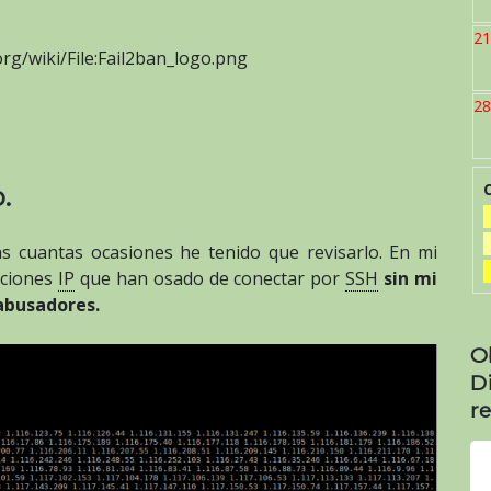
21
org/wiki/File:Fail2ban_logo.png
28
.
as cuantas ocasiones he tenido que revisarlo. En mi
cciones
IP
que han osado de conectar por
SSH
sin mi
abusadores.
O
D
re