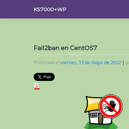
Saltar
KS7000+WP
al
contenido
Fail2ban en CentOS7
Publicada el
viernes, 13 de mayo de 2022
|
p