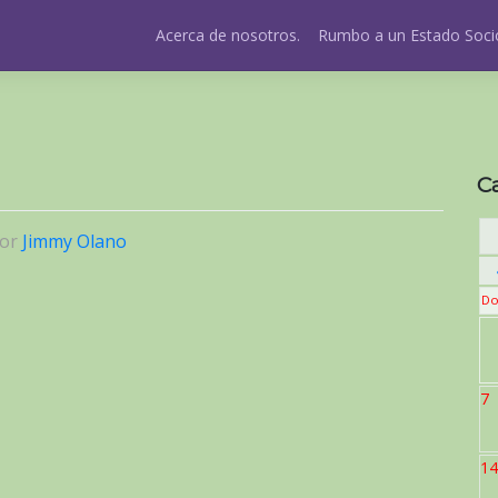
Acerca de nosotros.
Rumbo a un Estado Socio
C
or
Jimmy Olano
Do
7
14