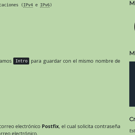
M
caciones (
IPv4
 e 
IPv6
)
M
samos
para guardar con el mismo nombre de
Intro
C
correo electrónico
Postfix
, el cual solicita contraseña
Es
rreo electrónico.