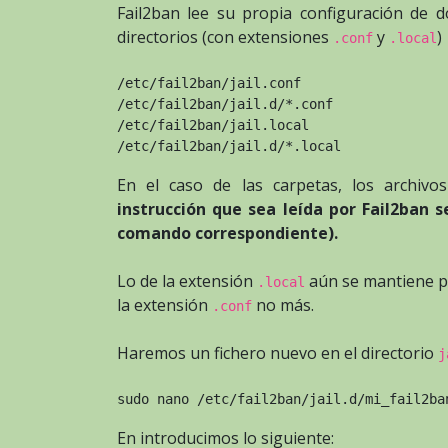
Fail2ban lee su propia configuración de d
directorios (con extensiones
y
)
.conf
.local
/etc/fail2ban/jail.conf
/etc/fail2ban/jail.d/*.conf
/etc/fail2ban/jail.local
/etc/fail2ban/jail.d/*.local
En el caso de las carpetas, los archiv
instrucción que sea leída por Fail2ban
comando correspondiente).
Lo de la extensión
aún se mantiene p
.local
la extensión
no más.
.conf
Haremos un fichero nuevo en el directorio
j
sudo nano /etc/fail2ban/jail.d/mi_fail2ba
En introducimos lo siguiente: