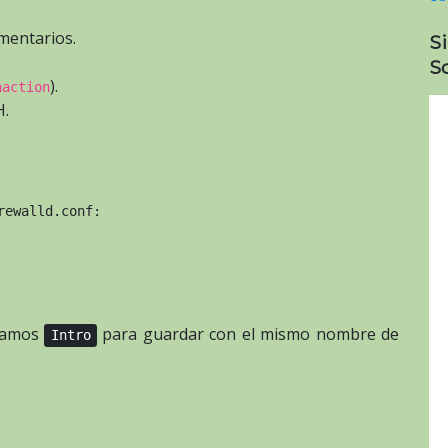
mentarios.
S
So
).
naction
H.
rewalld.conf:
samos
para guardar con el mismo nombre de
Intro