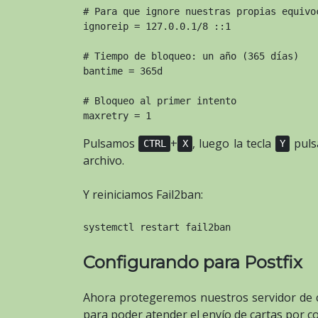
# Para que ignore nuestras propias equivo
ignoreip = 127.0.0.1/8 ::1
# Tiempo de bloqueo: un año (365 días)
bantime = 365d
# Bloqueo al primer intento
maxretry = 1
Pulsamos
+
, luego la tecla
pul
CTRL
X
Y
archivo.
Y reiniciamos Fail2ban:
systemctl restart fail2ban
Configurando para Postfix
Ahora protegeremos nuestros servidor de 
para poder atender el envío de cartas por co