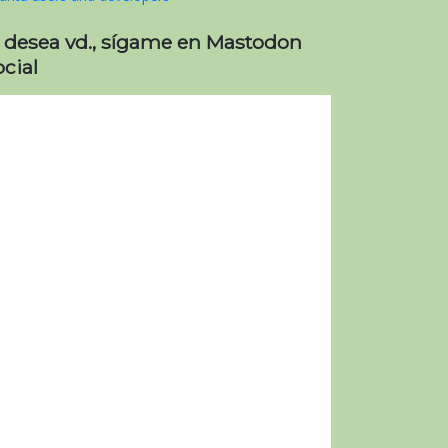
i desea vd., sígame en Mastodon
cial