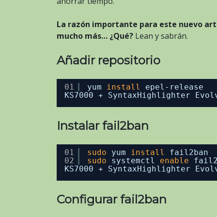
ahorrar tiempo.
La razón importante para este nuevo art
mucho más… ¿Qué?
Lean y sabrán.
Añadir repositorio
01
yum 
install
epel-release
KS7000 + SyntaxHighlighter Evol
Instalar fail2ban
01
sudo
yum 
install
fail2ban
02
sudo
systemctl 
enable
fail
KS7000 + SyntaxHighlighter Evol
Configurar fail2ban