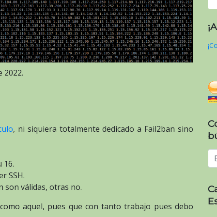
¡
¡Co
e 2022.
C
culo
, ni siquiera totalmente dedicado a Fail2ban sino
b
 16.
er SSH.
 son válidas, otras no.
C
E
s como aquel, pues que con tanto trabajo pues debo