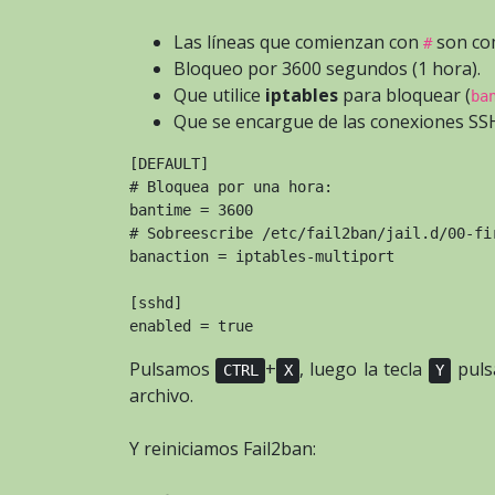
Las líneas que comienzan con
son co
#
Bloqueo por 3600 segundos (1 hora).
Que utilice
iptables
para bloquear (
ba
Que se encargue de las conexiones SS
[DEFAULT]
# Bloquea por una hora:
bantime = 3600
# Sobreescribe /etc/fail2ban/jail.d/00-fi
banaction = iptables-multiport
[sshd]
enabled = true
Pulsamos
+
, luego la tecla
pul
CTRL
X
Y
archivo.
Y reiniciamos Fail2ban: