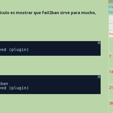
SE
SN
De
ículo es mostrar que Fail2ban sirve para mucho,
Do
?
ved (plugin)
7
14
?
2ban
21
ved (plugin)
28