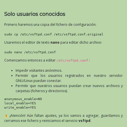
Solo usuarios conocidos
Primero haremos una copia del fichero de configuración:
sudo cp /etc/vsftpd.conf /etc/vsftpd.conf.original
Usaremos el editor de texto
nano
para editar dicho archivo:
sudo nano /etc/vsftpd.conf
Comenzamos entonces a editar
:
/etc/vsftpd.conf
Impedir visitantes anónimos.
Permitir que los usuarios registrados en nuestro servidor
GNU/Linux puedan conectar.
Permitir que nuestros usuarios puedan crear nuevos archivos y
carpetas (ficheros y directorios).
anonymous_enable=NO
local_enable=YES
write_enable=YES
¡Atención! Aún faltan ajustes, ya los vamos a agregar, guardamos y
cerramos ese fichero y reiniciamos el servicio
vsftpd
.