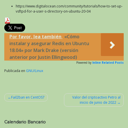
https://www.digitalocean.com/community/tutorials/how-to-set-up-
vsftpd-for-a-user-s-directory-on-ubuntu-20-04
Por favor, lea también
«Cómo
instalar y asegurar Redis en Ubuntu
18.04» por Mark Drake (versión
anterior por Justin Ellingwood)
Powered by
Inline Related Posts
Publicada en
GNU/Linux
Fail2ban en CentOS7
Valor del criptoactivo Petro al
inicio de junio de 2022
Navegación
de
entradas
Calendario Bancario