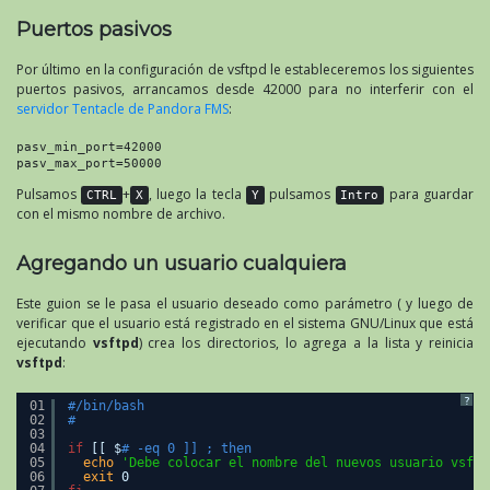
Puertos pasivos
Por último en la configuración de vsftpd le estableceremos los siguientes
puertos pasivos, arrancamos desde 42000 para no interferir con el
servidor Tentacle de Pandora FMS
:
pasv_min_port=42000
pasv_max_port=50000
Pulsamos
+
, luego la tecla
pulsamos
para guardar
CTRL
X
Y
Intro
con el mismo nombre de archivo.
Agregando un usuario cualquiera
Este guion se le pasa el usuario deseado como parámetro ( y luego de
verificar que el usuario está registrado en el sistema GNU/Linux que está
ejecutando
vsftpd
) crea los directorios, lo agrega a la lista y reinicia
vsftpd
:
?
01
#/bin/bash
02
#
03
04
if
[[ $
# -eq 0 ]] ; then
05
echo
'Debe colocar el nombre del nuevos usuario vsftp
06
exit
0