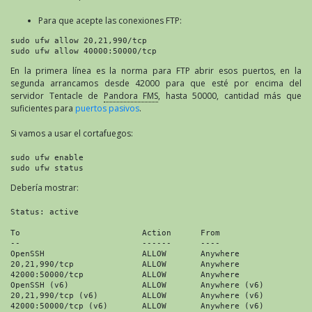
Para que acepte las conexiones FTP:
sudo ufw allow 20,21,990/tcp
sudo ufw allow 40000:50000/tcp
En la primera línea es la norma para FTP abrir esos puertos, en la
segunda arrancamos desde 42000 para que esté por encima del
servidor Tentacle de
Pandora FMS
, hasta 50000, cantidad más que
suficientes para
puertos pasivos
.
Si vamos a usar el cortafuegos:
sudo ufw enable
sudo ufw status
Debería mostrar:
Status: active

To                         Action      From

--                         ------      ----

OpenSSH                    ALLOW       Anywhere

20,21,990/tcp              ALLOW       Anywhere

42000:50000/tcp            ALLOW       Anywhere

OpenSSH (v6)               ALLOW       Anywhere (v6)

20,21,990/tcp (v6)         ALLOW       Anywhere (v6)

42000:50000/tcp (v6)       ALLOW       Anywhere (v6)
