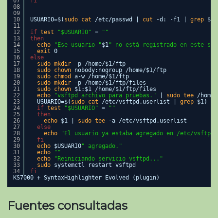
07
fi
08
09
10
USUARIO=$(
sudo
cat
/etc/passwd
| 
cut
-d: -f1 | 
grep
$1)
11
12
if
test
"$USUARIO"
= 
""
13
then
14
echo
"Ese usuario "
$1
" no está registrado en este sis
15
exit
0
16
else
17
sudo
mkdir
-p 
/home/
$1
/ftp
18
sudo
chown
nobody:nogroup 
/home/
$1
/ftp
19
sudo
chmod
a-w 
/home/
$1
/ftp
20
sudo
mkdir
-p 
/home/
$1
/ftp/files
21
sudo
chown
$1:$1 
/home/
$1
/ftp/files
22
echo
"vsftpd archivo para pruebas."
| 
sudo
tee
/home/
23
USUARIO=$(
sudo
cat
/etc/vsftpd
.userlist | 
grep
$1)
24
if
test
"$USUARIO"
= 
""
25
then
26
echo
$1 | 
sudo
tee
-a 
/etc/vsftpd
.userlist
27
else
28
echo
"El usuario ya estaba agregado en /etc/vsftpd.
29
fi
30
echo
$USUARIO
" agregado."
31
echo
""
32
echo
"Reiniciando servicio vsftpd..."
33
sudo
systemctl restart vsftpd
34
fi
KS7000 + SyntaxHighlighter Evolved (plugin)
Fuentes consultadas