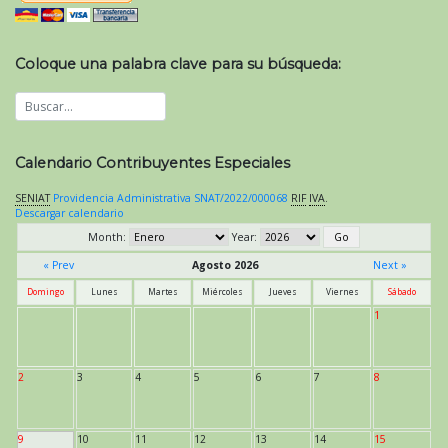
Coloque una palabra clave para su búsqueda:
Calendario Contribuyentes Especiales
SENIAT
Providencia Administrativa SNAT/2022/000068
RIF
IVA
.
Descargar calendario
Month:
Year:
« Prev
Agosto 2026
Next »
Domingo
Lunes
Martes
Miércoles
Jueves
Viernes
Sábado
1
2
3
4
5
6
7
8
9
10
11
12
13
14
15