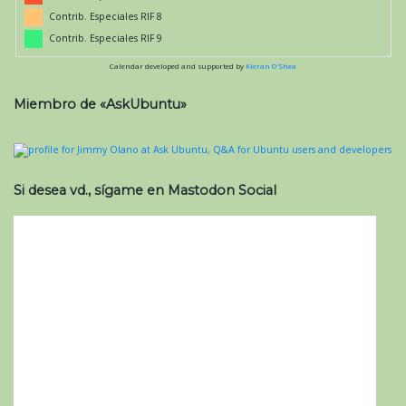
Contrib. Especiales RIF 8
Contrib. Especiales RIF 9
Calendar developed and supported by
Kieran O'Shea
Miembro de «AskUbuntu»
Si desea vd., sígame en Mastodon Social