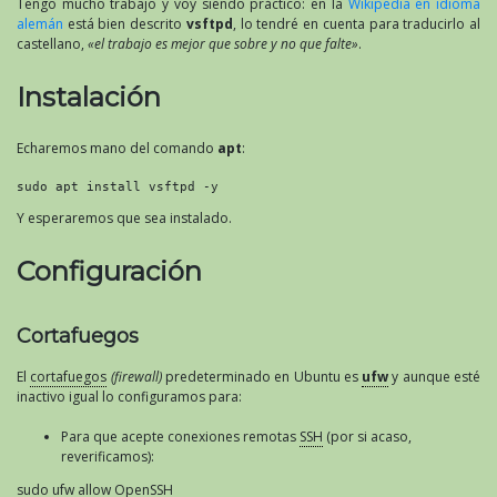
Tengo mucho trabajo y voy siendo práctico: en la
Wikipedia en idioma
alemán
está bien descrito
vsftpd
, lo tendré en cuenta para traducirlo al
castellano,
«el trabajo es mejor que sobre y no que falte»
.
Instalación
Echaremos mano del comando
apt
:
sudo
apt
install
 vsftpd -y
Y esperaremos que sea instalado.
Configuración
Cortafuegos
El
cortafuegos
(firewall)
predeterminado en Ubuntu es
ufw
y aunque esté
inactivo igual lo configuramos para:
Para que acepte conexiones remotas
SSH
(por si acaso,
reverificamos):
sudo ufw allow OpenSSH