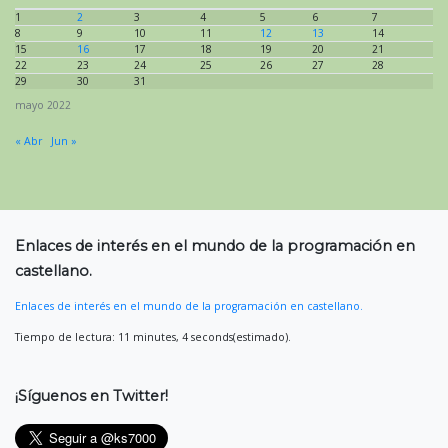
1
2
3
4
5
6
7
8
9
10
11
12
13
14
15
16
17
18
19
20
21
22
23
24
25
26
27
28
29
30
31
mayo 2022
« Abr
Jun »
Enlaces de interés en el mundo de la programación en
castellano.
Enlaces de interés en el mundo de la programación en castellano.
Tiempo de lectura: 11 minutes, 4 seconds(estimado).
¡Síguenos en Twitter!