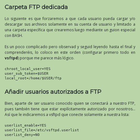
Carpeta FTP dedicada
Lo siguiente es que forzaremos a que cada usuario pueda cargar y/o
descargar sus archivos solamente en su cuenta de usuario y limitado a
una carpeta específica que crearemos luego mediante un guion especial
con BASH.
Es un poco complicado pero observad y seguid leyendo hasta el final y
comprenderéis, lo coloco en este orden (configurar primero todo en
vsftpd
) porque me parece más lógico.
chroot_local_user=YES
user_sub_token=$USER
local_root=/home/$USER/ftp
Añadir usuarios autorizados a FTP
Bien, aparte de ser usuario conocido quien se conectará a nuestro FTP,
pues también tiene que estar explícitamente autorizado por nosotros…
Así que le indicaremos a vsftpd que conecte solamente a nuestra lista:
userlist_enable=YES
userlist_file=/etc/vsftpd.userlist
userlist_deny=NO