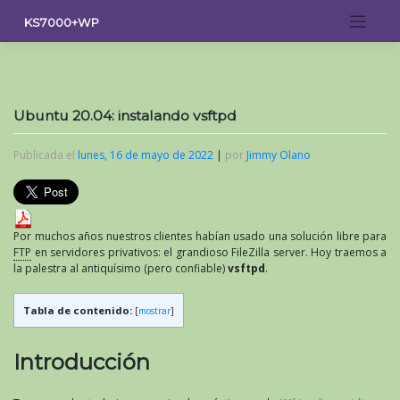
Saltar
KS7000+WP
al
contenido
Ubuntu 20.04: instalando vsftpd
Publicada el
lunes, 16 de mayo de 2022
|
por
Jimmy Olano
Por muchos años nuestros clientes habían usado una solución libre para
FTP
en servidores privativos: el grandioso FileZilla server. Hoy traemos a
la palestra al antiquísimo (pero confiable)
vsftpd
.
Tabla de contenido:
[
mostrar
]
Introducción