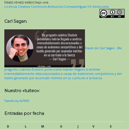
Esta(s) obra(s) está(n) bajo una
Licencia Creative Commons Atribución-CompartirIgual 3.0 Venezuela
.
Carl Sagan.
Frases de Carl Sagan - Me
pregunto cuántos Einstein potenciales habrán llegado a sentirse
irremediablemente descorazonados a causa de exámenes competitivos y del
hastío generado por acumular méritos en su currículo a la fuerza.
Nuestro «tuiteo»:
Tweets by ks7000
Entradas por fecha
D
L
M
X
J
V
S