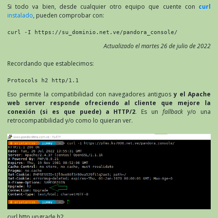
Si todo va bien, desde cualquier otro equipo que cuente con
curl
instalado
, pueden comprobar con:
curl -I https://su_dominio.net.ve/pandora_console/
Actualizado el martes 26 de julio de 2022
Recordando que establecimos:
Protocols h2 http/1.1
Eso permite la compatibilidad con navegadores antiguos
y el Apache
web server responde ofreciendo al cliente que mejore la
conexión (si es que puede) a HTTP/2
. Es un
fallback
y/o una
retrocompatibilidad y/o como lo quieran ver.
curl http upgrade h2