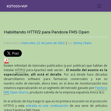
Saltar
KS7000+WP
al
contenido
Habilitando HTTP/2 para Pandora FMS Open
Publicada el
miércoles, 22 de junio de 2022
|
por
Jimmy Olano
Existen infinidad de tutoriales publicados (y por publicar) que hablan de
instalar
HTTP/2
para Apache2 web server…
El meollo del asunto es la
especialización, allí está el detalle.
Por acá desde hace décadas
desarrollamos software para farmacias comerciales y ese es
nuestro
nicho de mercado
, ahora bien, en el área de monitorización nos
estamos especializando en un
segmento del mercado
ganado por
Pandora
FMS
Open Source
, producto estrella de la empresa española Ártica SLU.
En el artículo de hoy traigo lo que es mi primera incursión en el protocolo
HTTP/2 y esta
entrada es una continuación
de una serie de artículos
sobre Pandora FMS Open.