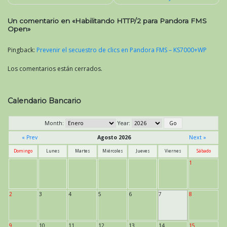
Navegación
de
Un comentario en «
Habilitando HTTP/2 para Pandora FMS
entradas
Open
»
Pingback:
Prevenir el secuestro de clics en Pandora FMS – KS7000+WP
Los comentarios están cerrados.
Calendario Bancario
Month:
Year:
« Prev
Agosto 2026
Next »
Domingo
Lunes
Martes
Miércoles
Jueves
Viernes
Sábado
1
2
3
4
5
6
7
8
9
10
11
12
13
14
15