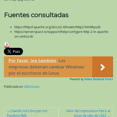
Fuentes consultadas
https://httpd.apache.org/docs/2.4/howto/http2.html#push
https://serverspace.io/support/help/configure-http-2-in-apache-
on-centos-8/
Por favor, lea también
Las
empresas deberían cambiar Windows
por el escritorio de Linux
Powered by
Inline Related Posts
Publicada en
GNU/Linux
Usando Let’s Encrypt con
Valor del criptoactivo Petro al
Pandora FMS
inicio de julio de 2022