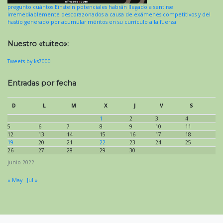
pregunto cuántos Einstein potenciales habrán llegado a sentirse
irremediablemente descorazonados a causa de exámenes competitivos y del
hastío generado por acumular méritos en su currículo a la fuerza.
Nuestro «tuiteo»:
Tweets by ks7000
Entradas por fecha
D
L
M
X
J
V
S
1
2
3
4
5
6
7
8
9
10
11
12
13
14
15
16
17
18
19
20
21
22
23
24
25
26
27
28
29
30
junio 2022
« May
Jul »