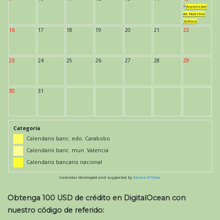
*
Ascensión
de Nuestra
Señora
16
17
18
19
20
21
22
23
24
25
26
27
28
29
30
31
Categoría
Calendario banc. edo. Carabobo
Calendario banc. mun. Valencia
Calendario bancario nacional
Calendar developed and supported by
Kieran O'Shea
Obtenga 100 USD de crédito en DigitalOcean con
nuestro código de referido: