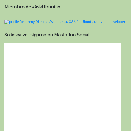
Miembro de «AskUbuntu»
Si desea vd., sígame en Mastodon Social