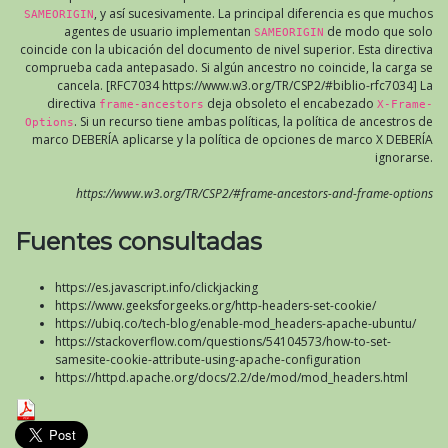
, y así sucesivamente. La principal diferencia es que muchos
SAMEORIGIN
agentes de usuario implementan
de modo que solo
SAMEORIGIN
coincide con la ubicación del documento de nivel superior. Esta directiva
comprueba cada antepasado. Si algún ancestro no coincide, la carga se
cancela. [RFC7034 https://www.w3.org/TR/CSP2/#biblio-rfc7034] La
directiva
deja obsoleto el encabezado
frame-ancestors
X-Frame-
. Si un recurso tiene ambas políticas, la política de ancestros de
Options
marco DEBERÍA aplicarse y la política de opciones de marco X DEBERÍA
ignorarse.
https://www.w3.org/TR/CSP2/#frame-ancestors-and-frame-options
Fuentes consultadas
https://es.javascript.info/clickjacking
https://www.geeksforgeeks.org/http-headers-set-cookie/
https://ubiq.co/tech-blog/enable-mod_headers-apache-ubuntu/
https://stackoverflow.com/questions/54104573/how-to-set-
samesite-cookie-attribute-using-apache-configuration
https://httpd.apache.org/docs/2.2/de/mod/mod_headers.html