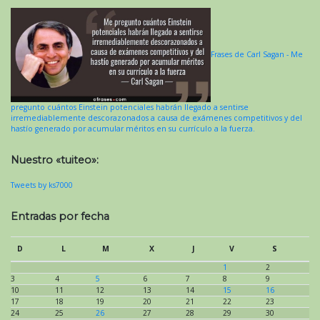
Frases de Carl Sagan - Me
pregunto cuántos Einstein potenciales habrán llegado a sentirse
irremediablemente descorazonados a causa de exámenes competitivos y del
hastío generado por acumular méritos en su currículo a la fuerza.
Nuestro «tuiteo»:
Tweets by ks7000
Entradas por fecha
D
L
M
X
J
V
S
1
2
3
4
5
6
7
8
9
10
11
12
13
14
15
16
17
18
19
20
21
22
23
24
25
26
27
28
29
30