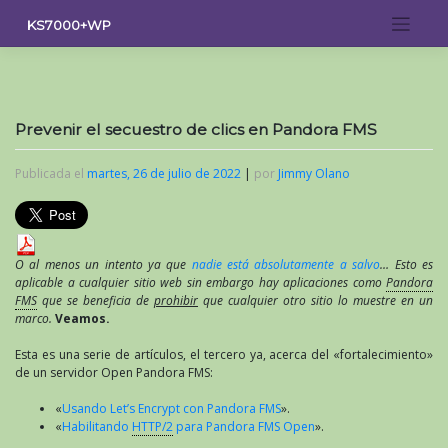
Saltar
KS7000+WP
al
contenido
Prevenir el secuestro de clics en Pandora FMS
Publicada el
martes, 26 de julio de 2022
|
por
Jimmy Olano
O al menos un intento ya que
nadie está absolutamente a salvo
… Esto es
aplicable a cualquier sitio web sin embargo hay aplicaciones como
Pandora
FMS
que se beneficia de
prohibir
que cualquier otro sitio lo muestre en un
marco.
Veamos.
Esta es una serie de artículos, el tercero ya, acerca del «fortalecimiento»
de un servidor Open Pandora FMS:
«
Usando Let’s Encrypt con Pandora FMS
».
«
Habilitando
HTTP/2
para Pandora FMS Open
».