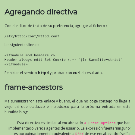
Agregando directiva
Con el editor de texto de su preferencia, agregar al fichero :
/etc/httpd/conf/httpd.conf
las siguientes líneas:
<ifmodule mod_headers.c>
Header always edit Set-Cookie (.*) "$1; SameSite=strict"
</ifmodule>
Reiniciar el servicio
httpd
y probar con
curl
el resultado.
frame-ancestors
Me suministraron este enlace y bueno, el que no coge consejo no llega a
viejo así que traduzco e introduzco para la próxima entrada en este
humilde blog:
Esta directiva es similar al encabezado
que han
X-Frame-Options
implementado varios agentes de usuario. La expresión fuente ‘ninguno’
es aproximadamente equivalente a
de ese encabezado, ‘self’ a
DENY