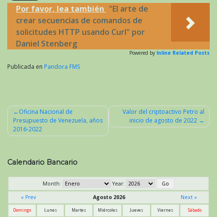
Por favor, lea también
"El arte de
crear secuencias de comandos de
solicitudes HTTP usando Curl" por
Daniel Stenberg
Powered by
Inline Related Posts
Publicada en
Pandora FMS
Oficina Nacional de
Valor del criptoactivo Petro al
Presupuesto de Venezuela, años
inicio de agosto de 2022
Navegación
2016-2022
de
entradas
Calendario Bancario
Month:
Year:
« Prev
Agosto 2026
Next »
Domingo
Lunes
Martes
Miércoles
Jueves
Viernes
Sábado