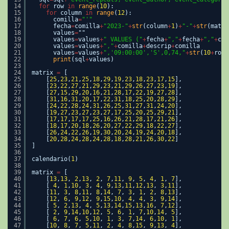
14
for
row 
in
range
(
10
):
15
for
column 
in
range
(
12
):
16
comilla
=
"'"
17
fecha
=
comilla
+
"2023-"
+
str
(column
+
1
)
+
"-"
+
str
(matri
18
values
=
""
19
values
=
values
+
" VALUES ("
+
fecha
+
","
+
fecha
+
","
+
com
20
values
=
values
+
","
+
comilla
+
descrip
+
comilla
21
values
=
values
+
",'09:00:00','S',0,74,"
+
str
(
10
+
row)
22
print
(sql
+
values)
23
24
matrix 
=
[
25
[
25
,
23
,
21
,
25
,
18
,
29
,
19
,
23
,
18
,
23
,
17
,
15
],
26
[
23
,
22
,
27
,
21
,
29
,
23
,
21
,
29
,
26
,
27
,
23
,
19
],
27
[
27
,
15
,
29
,
20
,
16
,
21
,
28
,
17
,
22
,
19
,
27
,
28
],
28
[
31
,
16
,
31
,
20
,
17
,
22
,
31
,
18
,
25
,
20
,
28
,
29
],
29
[
24
,
22
,
28
,
24
,
31
,
26
,
25
,
31
,
27
,
31
,
24
,
20
],
30
[
19
,
27
,
23
,
27
,
23
,
27
,
17
,
25
,
20
,
25
,
29
,
21
],
31
[
17
,
17
,
17
,
17
,
25
,
16
,
26
,
21
,
28
,
17
,
21
,
26
],
32
[
18
,
17
,
20
,
18
,
26
,
20
,
27
,
22
,
29
,
18
,
22
,
27
],
33
[
26
,
24
,
22
,
26
,
19
,
30
,
20
,
24
,
19
,
24
,
20
,
18
],
34
[
20
,
28
,
24
,
28
,
24
,
28
,
18
,
28
,
21
,
26
,
30
,
22
]
35
]
36
37
calendario(
1
)
38
39
matrix 
=
[
40
[
13
,
13
, 
2
,
13
, 
2
, 
7
,
11
, 
9
, 
5
, 
4
, 
1
, 
7
],
41
[ 
4
, 
1
,
10
, 
3
, 
4
, 
9
,
13
,
11
,
12
,
13
, 
3
,
11
],
42
[
11
, 
3
, 
8
,
11
, 
8
,
14
, 
7
, 
3
, 
1
, 
2
, 
8
,
13
],
43
[
12
, 
6
, 
9
,
12
, 
9
,
15
,
10
, 
4
, 
4
, 
3
, 
9
,
14
],
44
[ 
5
, 
2
,
13
, 
4
, 
5
,
13
,
14
,
15
,
13
,
16
, 
7
,
12
],
45
[ 
2
, 
9
,
14
,
10
,
12
, 
5
, 
6
, 
1
, 
7
,
10
,
14
, 
5
],
46
[ 
6
, 
7
, 
6
, 
5
,
10
, 
1
, 
3
, 
7
,
14
, 
6
,
10
, 
1
],
47
[
10
, 
8
, 
7
, 
5
,
11
, 
2
, 
4
, 
8
,
15
, 
9
,
13
, 
4
],