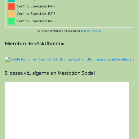
Contrib. Especiales RIF 7
Contrib. Especiales RIF 8
Contrib. Especiales RIF 9
Calendar developed and supported by
Kieran O'Shea
Miembro de «AskUbuntu»
Si desea vd., sígame en Mastodon Social