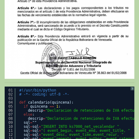
?
01
#!/usr/bin/python
02
# -*- coding: utf-8 -*-
03
04
def
calendario(quincena):
05
if
quincena 
=
=
1
:
06
descrip
=
"Declaracion de retenciones de IVA efectuad
07
else
:
08
descrip
=
"Declaracion de retenciones de IVA efectuad
09
sql
=
""
10
sql
=
sql
+
"INSERT INTO ks7000_net_vecalendar "
11
sql
=
sql
+
"( event_begin, event_end, event_title, "
12
sql
=
sql
+
"event_desc, event_time,event_recur, "
13
sql
=
sql
+
"event_repeats, event_author, event_category,