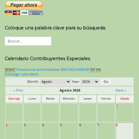
Coloque una palabra clave para su búsqueda:
Calendario Contribuyentes Especiales
SENIAT
Providencia Administrativa SNAT/2022/000068
RIF
IVA
.
Descargar calendario
Month:
Year:
« Prev
Agosto 2026
Next »
Domingo
Lunes
Martes
Miércoles
Jueves
Viernes
Sábado
1
2
3
4
5
6
7
8