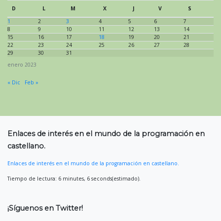
D
L
M
X
J
V
S
1
2
3
4
5
6
7
8
9
10
11
12
13
14
15
16
17
18
19
20
21
22
23
24
25
26
27
28
29
30
31
enero 2023
« Dic
Feb »
Enlaces de interés en el mundo de la programación en
castellano.
Enlaces de interés en el mundo de la programación en castellano.
Tiempo de lectura: 6 minutes, 6 seconds(estimado).
¡Síguenos en Twitter!