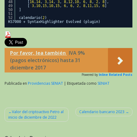
48
[
16
,
14
, 
3
,
14
, 
3
, 
8
,
12
,
10
, 
6
, 
8
, 
2
, 
8
],
49
[ 
3
,
10
,
15
,
10
,
15
, 
6
, 
6
, 
2
, 
8
,
11
,
15
, 
6
]
50
]
51
52
calendario(
2
)
KS7000 + SyntaxHighlighter Evolved (plugin)
Por favor, lea también
IVA 9%
(pagos electrónicos) hasta 31
diciembre 2017
Powered by
Inline Related Posts
Publicada en
Providencias SENIAT
|
Etiquetada como
SENIAT
Valor del criptoactivo Petro al
Calendario bancario 2023
inicio de diciembre de 2022
Navegación
de