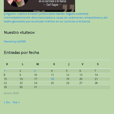
pregunto cuántos Einstein potenciales habrán llegado a sentirse
irremediablemente descorazonados a causa de exámenes competitivos y del
hastío generado por acumular méritos en su currículo a la fuerza.
Nuestro «tuiteo»:
Tweets by ks7000
Entradas por fecha
D
L
M
X
J
V
S
1
2
3
4
5
6
7
8
9
10
11
12
13
14
15
16
17
18
19
20
21
22
23
24
25
26
27
28
29
30
31
enero 2023
« Dic
Feb »