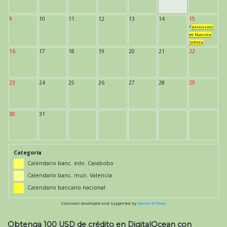
9
10
11
12
13
14
15
*
Ascensión
de Nuestra
Señora
16
17
18
19
20
21
22
23
24
25
26
27
28
29
30
31
Categoría
Calendario banc. edo. Carabobo
Calendario banc. mun. Valencia
Calendario bancario nacional
Calendar developed and supported by
Kieran O'Shea
Obtenga 100 USD de crédito en DigitalOcean con