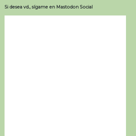
Si desea vd., sígame en Mastodon Social