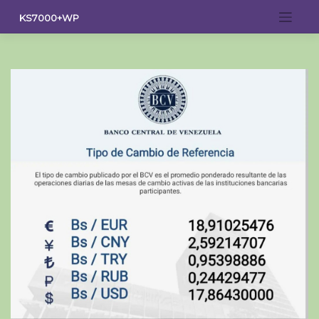
Saltar
KS7000+WP
al
contenido