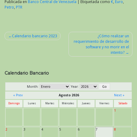
Publicada en
Banco Central de Venezuela
|
Etiquetada como
€
,
Euro
,
Petro
,
PTR
Calendario bancario 2023
¿Cómo realizar un
requerimiento de desarrollo de
Navegación
software y no morir en el
de
intento?
entradas
Calendario Bancario
Month:
Year:
« Prev
Agosto 2026
Next »
Domingo
Lunes
Martes
Miércoles
Jueves
Viernes
Sábado
1
2
3
4
5
6
7
8