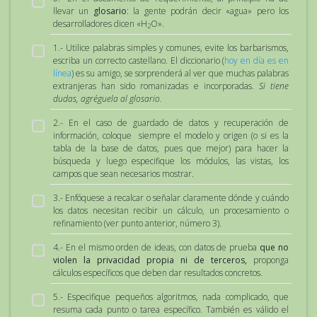
llevar un
glosario
: la gente podrán decir «agua» pero los
desarrolladores dicen «H
O».
2
1.- Utilice palabras simples y comunes, evite los barbarismos,
escriba un correcto castellano. El diccionario (
hoy en día es en
línea
) es su amigo, se sorprenderá al ver que muchas palabras
extranjeras han sido romanizadas e incorporadas.
Si tiene
dudas, agréguela al glosario.
2.- En el caso de guardado de datos y recuperación de
información, coloque siempre el modelo y origen (o si es la
tabla de la base de datos, pues que mejor) para hacer la
búsqueda y luego especifique los módulos, las vistas, los
campos que sean necesarios mostrar.
3.- Enfóquese a recalcar o señalar claramente dónde y cuándo
los datos necesitan recibir un cálculo, un procesamiento o
refinamiento (ver punto anterior, número 3).
4.- En el mismo orden de ideas, con datos de prueba
que no
violen la privacidad propia ni de terceros,
proponga
cálculos específicos que deben dar resultados concretos.
5.- Especifique pequeños algoritmos, nada complicado, que
resuma cada punto o tarea específico. También es válido el