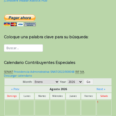
¡Considere instalar Adblock Plus!
Coloque una palabra clave para su búsqueda:
Calendario Contribuyentes Especiales
SENIAT
Providencia Administrativa SNAT/2022/000068
RIF
IVA
.
Descargar calendario
Month:
Year:
« Prev
Agosto 2026
Next »
Domingo
Lunes
Martes
Miércoles
Jueves
Viernes
Sábado
1