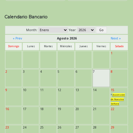
de
entradas
Calendario Bancario
Month:
Year:
« Prev
Agosto 2026
Next »
Domingo
Lunes
Martes
Miércoles
Jueves
Viernes
Sábado
1
2
3
4
5
6
7
8
9
10
11
12
13
14
15
*
Ascensión
de Nuestra
Señora
16
17
18
19
20
21
22
23
24
25
26
27
28
29