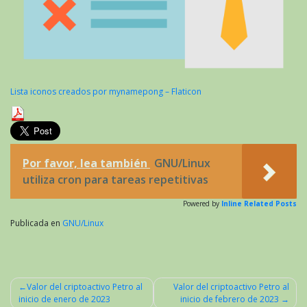
Lista iconos creados por mynamepong – Flaticon
Por favor, lea también
GNU/Linux
utiliza cron para tareas repetitivas
Powered by
Inline Related Posts
Publicada en
GNU/Linux
Valor del criptoactivo Petro al
Valor del criptoactivo Petro al
inicio de enero de 2023
inicio de febrero de 2023
Navegación