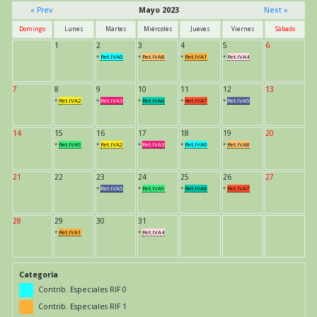
« Prev
Mayo 2023
Next »
Domingo
Lunes
Martes
Miércoles
Jueves
Viernes
Sábado
1
2
3
4
5
6
*
Ret.IVA0
*
Ret.IVA8
*
Ret.IVA1
*
Ret.IVA4
7
8
9
10
11
12
13
*
Ret.IVA2
*
Ret.IVA3
*
Ret.IVA6
*
Ret.IVA7
*
Ret.IVA5
14
15
16
17
18
19
20
*
Ret.IVA9
*
Ret.IVA2
*
Ret.IVA3
*
Ret.IVA0
*
Ret.IVA8
21
22
23
24
25
26
27
*
Ret.IVA5
*
Ret.IVA9
*
Ret.IVA6
*
Ret.IVA7
28
29
30
31
*
Ret.IVA1
*
Ret.IVA4
Categoría
Contrib. Especiales RIF 0
Contrib. Especiales RIF 1