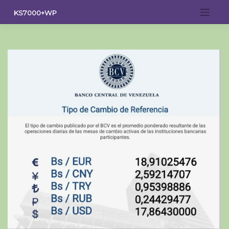
Saltar
KS7000+WP
al
contenido