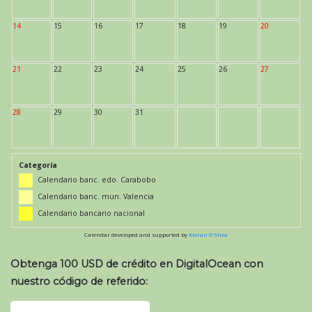
14
15
16
17
18
19
20
21
22
23
24
25
26
27
28
29
30
31
Categoría
Calendario banc. edo. Carabobo
Calendario banc. mun. Valencia
Calendario bancario nacional
Calendar developed and supported by
Kieran O'Shea
Obtenga 100 USD de crédito en DigitalOcean con
nuestro código de referido: