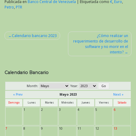
Publicada en
Banco Central de Venezuela
|
Etiquetada como
€
,
Euro
,
Petro
,
PTR
Calendario bancario 2023
¿Cómo realizar un
requerimiento de desarrollo de
Navegación
software y no morir en el
de
intento?
entradas
Calendario Bancario
Month:
Year:
« Prev
Mayo 2023
Next »
Domingo
Lunes
Martes
Miércoles
Jueves
Viernes
Sábado
1
2
3
4
5
6
7
8
9
10
11
12
13