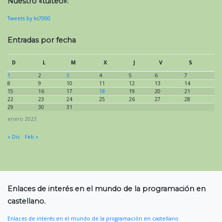
Nuestro «tuiteo»:
Tweets by ks7000
Entradas por fecha
D
L
M
X
J
V
S
1
2
3
4
5
6
7
8
9
10
11
12
13
14
15
16
17
18
19
20
21
22
23
24
25
26
27
28
29
30
31
enero 2023
« Dic
Feb »
Enlaces de interés en el mundo de la programación en
castellano.
Enlaces de interés en el mundo de la programación en castellano.