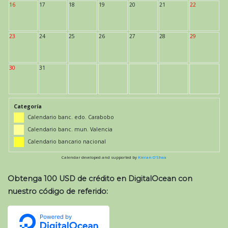
16
17
18
19
20
21
22
23
24
25
26
27
28
29
30
31
Categoría
Calendario banc. edo. Carabobo
Calendario banc. mun. Valencia
Calendario bancario nacional
Calendar developed and supported by
Kieran O'Shea
Obtenga 100 USD de crédito en DigitalOcean con
nuestro código de referido: