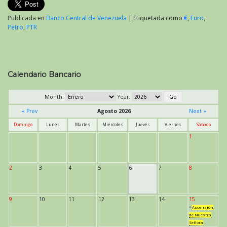
Publicada en
Banco Central de Venezuela
|
Etiquetada como
€
,
Euro
,
Petro
,
PTR
Calendario Bancario
Month:
Year:
« Prev
Agosto 2026
Next »
Domingo
Lunes
Martes
Miércoles
Jueves
Viernes
Sábado
1
2
3
4
5
6
7
8
9
10
11
12
13
14
15
*
Ascensión
de Nuestra
Señora