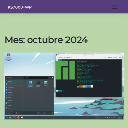
Saltar
KS7000+WP
al
contenido
Mes:
octubre 2024