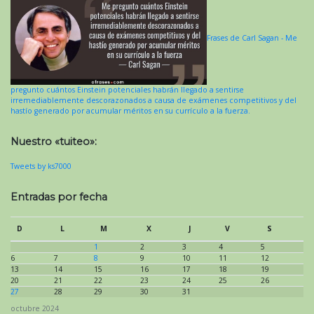
Frases de Carl Sagan - Me
pregunto cuántos Einstein potenciales habrán llegado a sentirse
irremediablemente descorazonados a causa de exámenes competitivos y del
hastío generado por acumular méritos en su currículo a la fuerza.
Nuestro «tuiteo»:
Tweets by ks7000
Entradas por fecha
D
L
M
X
J
V
S
1
2
3
4
5
6
7
8
9
10
11
12
13
14
15
16
17
18
19
20
21
22
23
24
25
26
27
28
29
30
31
octubre 2024