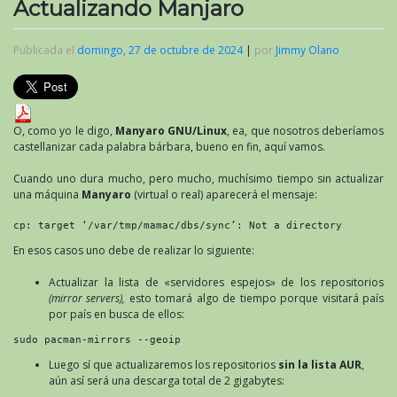
Actualizando Manjaro
Publicada el
domingo, 27 de octubre de 2024
|
por
Jimmy Olano
O, como yo le digo,
Manyaro GNU/Linux
, ea, que nosotros deberíamos
castellanizar cada palabra bárbara, bueno en fin, aquí vamos.
Cuando uno dura mucho, pero mucho, muchísimo tiempo sin actualizar
una máquina
Manyaro
(virtual o real) aparecerá el mensaje:
cp: target ‘/var/tmp/mamac/dbs/sync’: Not a directory
En esos casos uno debe de realizar lo siguiente:
Actualizar la lista de «servidores espejos» de los repositorios
(mirror servers),
esto tomará algo de tiempo porque visitará país
por país en busca de ellos:
sudo pacman-mirrors --geoip
Luego sí que actualizaremos los repositorios
sin la lista AUR
,
aún así será una descarga total de 2 gigabytes: