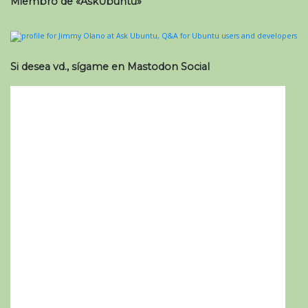
Miembro de «AskUbuntu»
Si desea vd., sígame en Mastodon Social