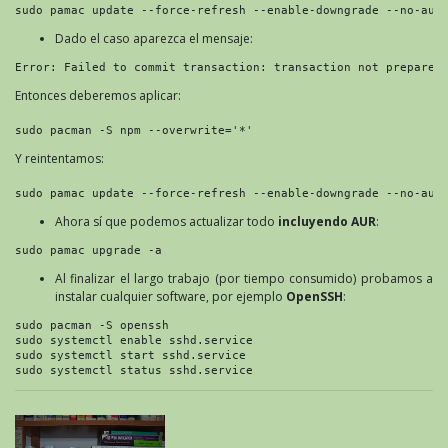
sudo pamac update --force-refresh --enable-downgrade --no-aur
Dado el caso aparezca el mensaje:
Error: Failed to commit transaction: transaction not prepared
Entonces deberemos aplicar:
sudo pacman -S npm --overwrite='*'
Y reintentamos:
sudo pamac update --force-refresh --enable-downgrade --no-aur
Ahora sí que podemos actualizar todo
incluyendo AUR
:
sudo pamac upgrade -a
Al finalizar el largo trabajo (por tiempo consumido) probamos a
instalar cualquier software, por ejemplo
OpenSSH
:
sudo pacman -S openssh
sudo systemctl enable sshd.service
sudo systemctl start sshd.service
sudo systemctl status sshd.service