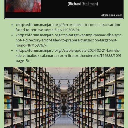
«https://forum.manjaro.org/t/error-failed-to-commit-transaction-
failed-to-retrieve-some-files/119308/3».
«https://forum.manjaro.org/t/cp-target-var-tmp-mamac-dbs-sync-
not-a-directory-error-failed-to-prepare-transaction-target-not-
found-rttr/153767».
«https://forum.manjaro.org/t/stable-update-2024-02-21-kernels-
kde-virtualbox-calamares-rocm-firefox-thunderbird/156888/109?
page=5».