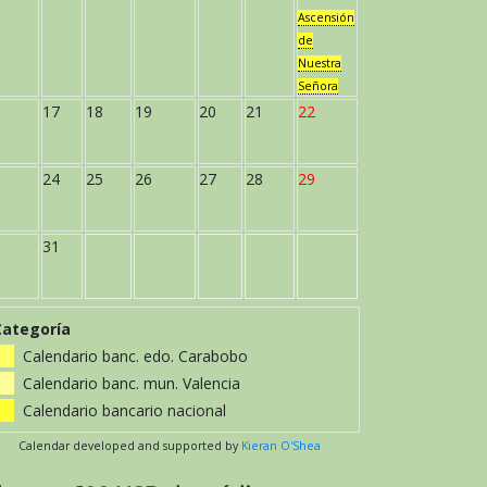
Ascensión
de
Nuestra
Señora
17
18
19
20
21
22
24
25
26
27
28
29
31
Categoría
Calendario banc. edo. Carabobo
Calendario banc. mun. Valencia
Calendario bancario nacional
Calendar developed and supported by
Kieran O'Shea