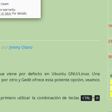
16
23
|
por
Jimmy Olano
30
ue viene por defecto en Ubuntu GNU/Linux. Una
 por otro y Gedit ofrece esta potente opción, veamos
primero utilizar la combinación de teclas
+
CTRL
H