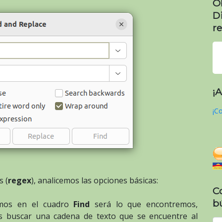
O
D
re
¡
¡Co
s (
regex
), analicemos las opciones básicas:
C
b
amos en el cuadro
Find
será lo que encontremos,
s buscar una cadena de texto que se encuentre al