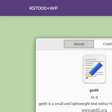
Saltar
KS7000+WP
al
contenido