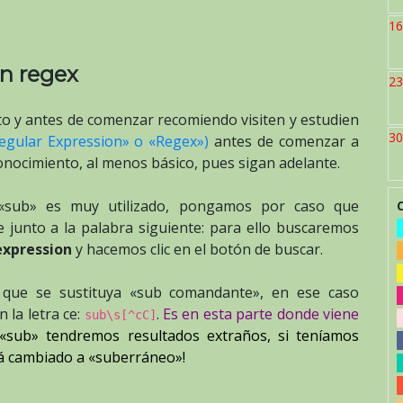
16
n regex
23
to y antes de comenzar recomiendo visiten y estudien
30
egular Expression» o «Regex»)
antes de comenzar a
conocimiento, al menos básico, pues sigan adelante.
o «sub» es muy utilizado, pongamos por caso que
 junto a la palabra siguiente: para ello buscaremos
expression
y hacemos clic en el botón de buscar.
r que se sustituya «sub comandante», en ese caso
 la letra ce:
.
Es en esta parte donde viene
sub\s[^cC]
«sub» tendremos resultados extraños, si teníamos
á cambiado a «suberráneo»!