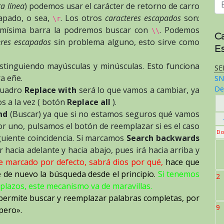
a línea
) podemos usar el carácter de retorno de carro
apado, o sea,
. Los otros
caracteres escapados
son:
\r
smísima barra la podremos buscar con
. Podemos
\\
C
eres escapados
sin problema alguno, esto sirve como
E
istinguiendo mayúsculas y minúsculas. Esto funciona
SE
ra eñe.
SN
De
cuadro
Replace with
será lo que vamos a cambiar, ya
os a la vez ( botón
Replace all
).
nd
(Buscar) ya que si no estamos seguros qué vamos
 uno, pulsamos el botón de reemplazar si es el caso
Do
guiente coincidencia. Si marcamos
Search backwards
hacia adelante y hacia abajo, pues irá hacia arriba y
ne marcado por defecto, sabrá dios por qué,
hace que
ce de nuevo la búsqueda desde el principio.
Si tenemos
2
plazos, este mecanismo va de maravillas.
 permite buscar y reemplazar palabras completas, por
9
pero».