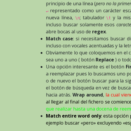
principio de una línea (
pero no la primer
representado como un carácter esc
↵
nueva línea,
; tabulador
y la mi
\n
\t
incluso buscar solamente esos
caract
abre bocas al uso de
regex
.
Match case
: si necesitamos buscar d
incluso con vocales acentuadas y la let
Obviamente lo que coloquemos en el 
sea uno a uno ( botón
Replace
) o tod
Una opción interesante es el botón
Fi
a reemplazar pues lo buscamos uno por
o de nuevo el botón buscar para la si
el botón de búsqueda en vez de buscar 
hacia atrás.
Wrap around
,
la cual vie
al llegar al final del fichero se comien
que realizar hasta una docena de reem
Match entire word only
: esta opción
ejemplo buscar «pero» excluyendo «es