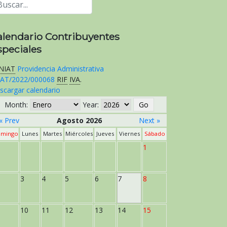
alendario Contribuyentes
speciales
NIAT
Providencia Administrativa
AT/2022/000068
RIF
IVA
.
scargar calendario
Month:
Year:
« Prev
Agosto 2026
Next »
mingo
Lunes
Martes
Miércoles
Jueves
Viernes
Sábado
1
3
4
5
6
7
8
10
11
12
13
14
15