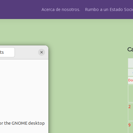
Acerca de nosotros.
Rumbo a un Estado Socio
C
Do
2
9