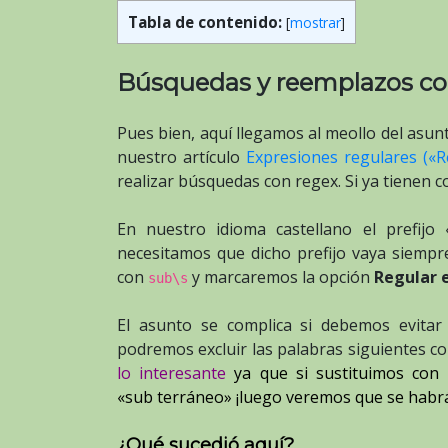
Tabla de contenido:
[
mostrar
]
Búsquedas y reemplazos co
Pues bien, aquí llegamos al meollo del asun
nuestro artículo
Expresiones regulares («R
realizar búsquedas con regex. Si ya tienen 
En nuestro idioma castellano el prefij
necesitamos que dicho prefijo vaya siempre
con
y marcaremos la opción
Regular 
sub\s
El asunto se complica si debemos evita
podremos excluir las palabras siguientes con
lo interesante
ya que si sustituimos con 
«sub terráneo» ¡luego veremos que se habr
¿Qué sucedió aquí?