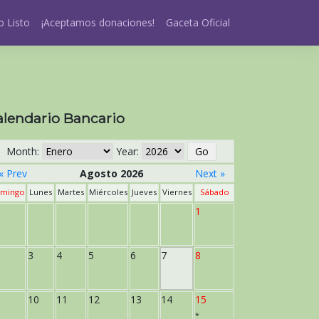
 Listo
¡Aceptamos donaciones!
Gaceta Oficial
alendario Bancario
Month:
Year:
« Prev
Agosto 2026
Next »
mingo
Lunes
Martes
Miércoles
Jueves
Viernes
Sábado
1
3
4
5
6
7
8
10
11
12
13
14
15
*