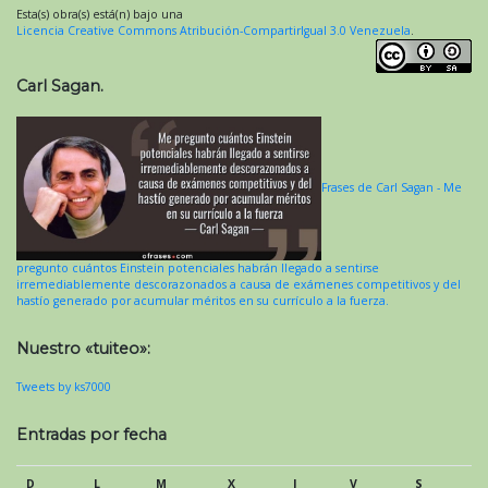
Esta(s) obra(s) está(n) bajo una
Licencia Creative Commons Atribución-CompartirIgual 3.0 Venezuela
.
Carl Sagan.
Frases de Carl Sagan - Me
pregunto cuántos Einstein potenciales habrán llegado a sentirse
irremediablemente descorazonados a causa de exámenes competitivos y del
hastío generado por acumular méritos en su currículo a la fuerza.
Nuestro «tuiteo»:
Tweets by ks7000
Entradas por fecha
D
L
M
X
J
V
S