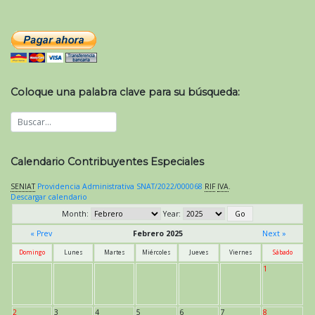
Coloque una palabra clave para su búsqueda:
Calendario Contribuyentes Especiales
SENIAT
Providencia Administrativa SNAT/2022/000068
RIF
IVA
.
Descargar calendario
Month:
Year:
« Prev
Febrero 2025
Next »
Domingo
Lunes
Martes
Miércoles
Jueves
Viernes
Sábado
1
2
3
4
5
6
7
8