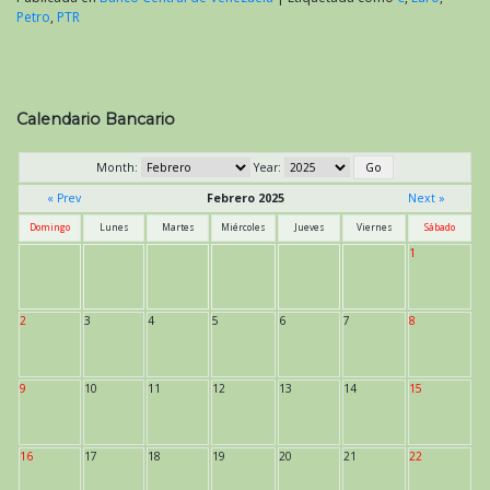
Petro
,
PTR
Calendario Bancario
Month:
Year:
« Prev
Febrero 2025
Next »
Domingo
Lunes
Martes
Miércoles
Jueves
Viernes
Sábado
1
2
3
4
5
6
7
8
9
10
11
12
13
14
15
16
17
18
19
20
21
22