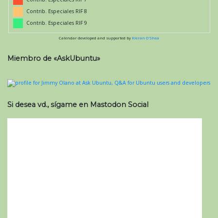
Contrib. Especiales RIF 8
Contrib. Especiales RIF 9
Calendar developed and supported by
Kieran O'Shea
Miembro de «AskUbuntu»
Si desea vd., sígame en Mastodon Social