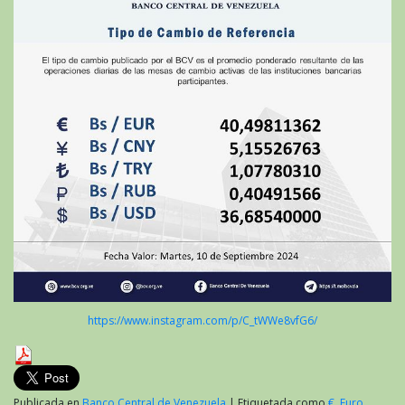
https://www.instagram.com/p/C_tWWe8vfG6/
Publicada en
Banco Central de Venezuela
|
Etiquetada como
€
,
Euro
,