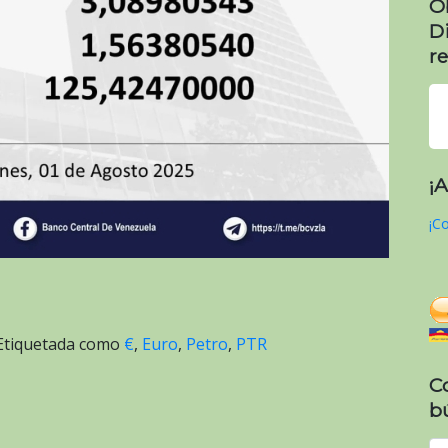
O
D
re
¡
¡Co
Etiquetada como
€
,
Euro
,
Petro
,
PTR
C
b