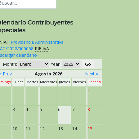
alendario Contribuyentes
speciales
NIAT
Providencia Administrativa
AT/2022/000068
RIF
IVA
.
scargar calendario
Month:
Year:
« Prev
Agosto 2026
Next »
mingo
Lunes
Martes
Miércoles
Jueves
Viernes
Sábado
1
3
4
5
6
7
8
10
11
12
13
14
15