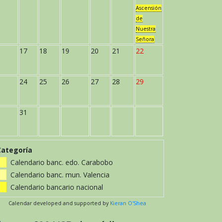
Ascensión
de
Nuestra
Señora
17
18
19
20
21
22
24
25
26
27
28
29
31
Categoría
Calendario banc. edo. Carabobo
Calendario banc. mun. Valencia
Calendario bancario nacional
Calendar developed and supported by
Kieran O'Shea