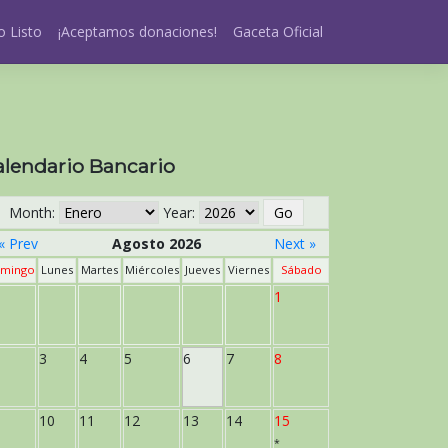
 Listo
¡Aceptamos donaciones!
Gaceta Oficial
alendario Bancario
Month:
Year:
« Prev
Agosto 2026
Next »
mingo
Lunes
Martes
Miércoles
Jueves
Viernes
Sábado
1
3
4
5
6
7
8
10
11
12
13
14
15
*