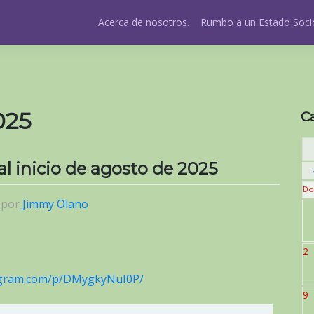
Acerca de nosotros.
Rumbo a un Estado Socio
025
C
 al inicio de agosto de 2025
Do
|
por
Jimmy Olano
2
agram.com/p/DMygkyNuI0P/
9