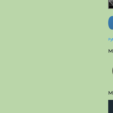
Pyt
M
M