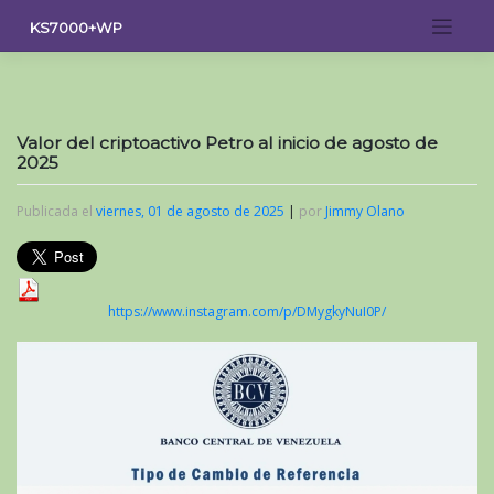
Saltar
KS7000+WP
al
contenido
Valor del criptoactivo Petro al inicio de agosto de
2025
Publicada el
viernes, 01 de agosto de 2025
|
por
Jimmy Olano
https://www.instagram.com/p/DMygkyNuI0P/