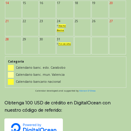
14
15
16
17
18
19
20
21
22
23
24
25
26
27
*
Noche
Buena
28
29
30
31
*
Fin de Año
Categoría
Calendario banc. edo. Carabobo
Calendario banc. mun. Valencia
Calendario bancario nacional
Calendar developed and supported by
Kieran O'Shea
Obtenga 100 USD de crédito en DigitalOcean con
nuestro código de referido: