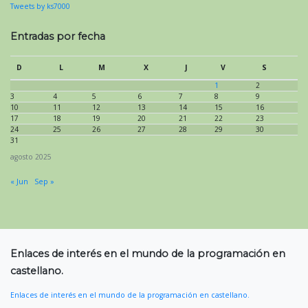
Tweets by ks7000
Entradas por fecha
D
L
M
X
J
V
S
1
2
3
4
5
6
7
8
9
10
11
12
13
14
15
16
17
18
19
20
21
22
23
24
25
26
27
28
29
30
31
agosto 2025
« Jun
Sep »
Enlaces de interés en el mundo de la programación en
castellano.
Enlaces de interés en el mundo de la programación en castellano.