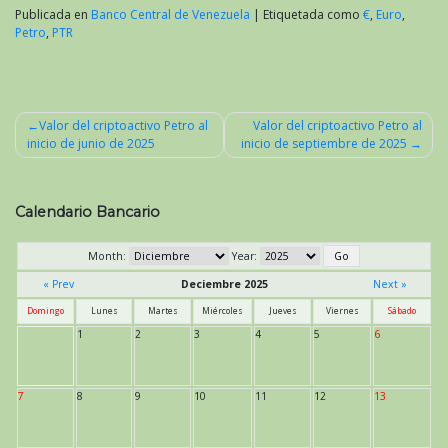
Publicada en
Banco Central de Venezuela
|
Etiquetada como
€
,
Euro
,
Petro
,
PTR
Valor del criptoactivo Petro al
Valor del criptoactivo Petro al
inicio de junio de 2025
inicio de septiembre de 2025
Navegación
de
entradas
Calendario Bancario
Month:
Year:
« Prev
Deciembre 2025
Next »
Domingo
Lunes
Martes
Miércoles
Jueves
Viernes
Sábado
1
2
3
4
5
6
7
8
9
10
11
12
13