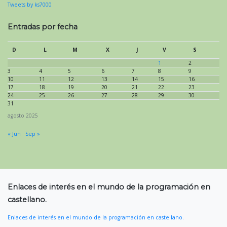
Tweets by ks7000
Entradas por fecha
D
L
M
X
J
V
S
1
2
3
4
5
6
7
8
9
10
11
12
13
14
15
16
17
18
19
20
21
22
23
24
25
26
27
28
29
30
31
agosto 2025
« Jun
Sep »
Enlaces de interés en el mundo de la programación en
castellano.
Enlaces de interés en el mundo de la programación en castellano.