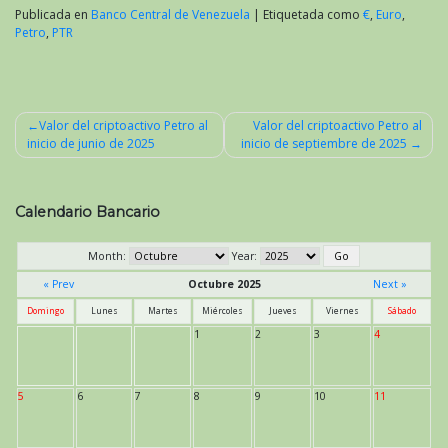
Publicada en
Banco Central de Venezuela
|
Etiquetada como
€
,
Euro
,
Petro
,
PTR
Valor del criptoactivo Petro al
Valor del criptoactivo Petro al
inicio de junio de 2025
inicio de septiembre de 2025
Navegación
de
entradas
Calendario Bancario
Month:
Year:
« Prev
Octubre 2025
Next »
Domingo
Lunes
Martes
Miércoles
Jueves
Viernes
Sábado
1
2
3
4
5
6
7
8
9
10
11