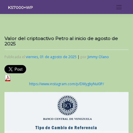
Saltar
KS7000+WP
al
contenido
Valor del criptoactivo Petro al inicio de agosto de
2025
Publicada el
viernes, 01 de agosto de 2025
|
por
Jimmy Olano
https://www.instagram.com/p/DMygkyNuI0P/