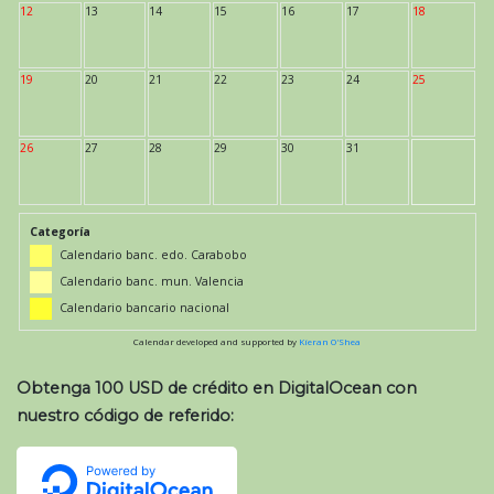
12
13
14
15
16
17
18
19
20
21
22
23
24
25
26
27
28
29
30
31
Categoría
Calendario banc. edo. Carabobo
Calendario banc. mun. Valencia
Calendario bancario nacional
Calendar developed and supported by
Kieran O'Shea
Obtenga 100 USD de crédito en DigitalOcean con
nuestro código de referido: