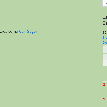
C
E
etada como
Carl Sagan
SE
SN
De
Do
2
9