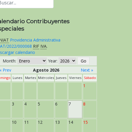
alendario Contribuyentes
speciales
NIAT
Providencia Administrativa
AT/2022/000068
RIF
IVA
.
scargar calendario
Month:
Year:
« Prev
Agosto 2026
Next »
mingo
Lunes
Martes
Miércoles
Jueves
Viernes
Sábado
1
3
4
5
6
7
8
10
11
12
13
14
15