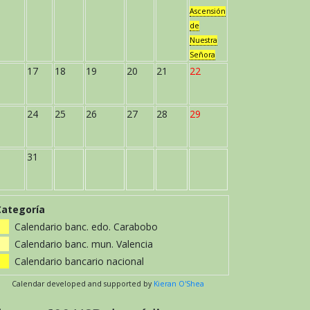
Ascensión
de
Nuestra
Señora
17
18
19
20
21
22
24
25
26
27
28
29
31
Categoría
Calendario banc. edo. Carabobo
Calendario banc. mun. Valencia
Calendario bancario nacional
Calendar developed and supported by
Kieran O'Shea