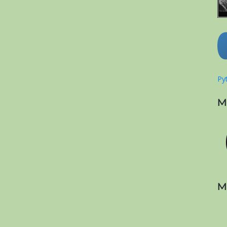
Pyt
M
M