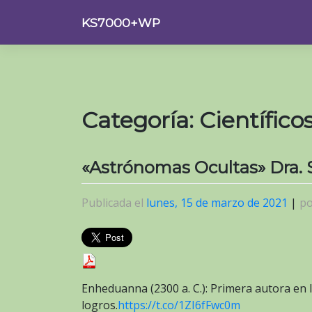
Saltar
KS7000+WP
al
contenido
Categoría:
Científico
«Astrónomas Ocultas» Dra. 
Publicada el
lunes, 15 de marzo de 2021
|
p
Enheduanna (2300 a. C.): Primera autora en 
logros.
https://t.co/1ZI6fFwc0m