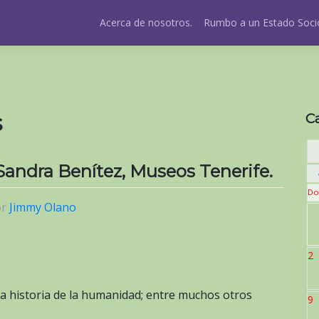
Acerca de nosotros.
Rumbo a un Estado Socio
s
C
Sandra Benítez, Museos Tenerife.
Do
or
Jimmy Olano
2
la historia de la humanidad; entre muchos otros
9