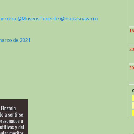
herrera
@MuseosTenerife
@hsocasnavarro
16
marzo de 2021
23
30