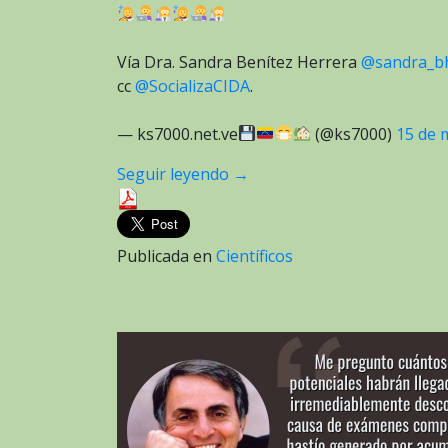
Vía Dra. Sandra Benítez Herrera
@sandra_b
cc
@SocializaCIDA
.
— ks7000.net.ve
(@ks7000)
15 de 
Seguir leyendo
→
Publicada en
Científicos