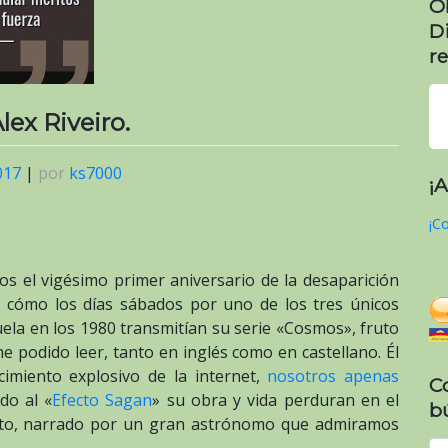
O
D
re
lex Riveiro.
017
|
por
ks7000
¡
¡Co
 el vigésimo primer aniversario de la desaparición
do cómo los días sábados por uno de los tres únicos
uela en los 1980 transmitían su serie «Cosmos», fruto
he podido leer, tanto en inglés como en castellano. Él
cimiento explosivo de la internet,
nosotros apenas
C
do al «
Efecto Sagan
» su obra y vida perduran en el
b
buto, narrado por un gran astrónomo que admiramos