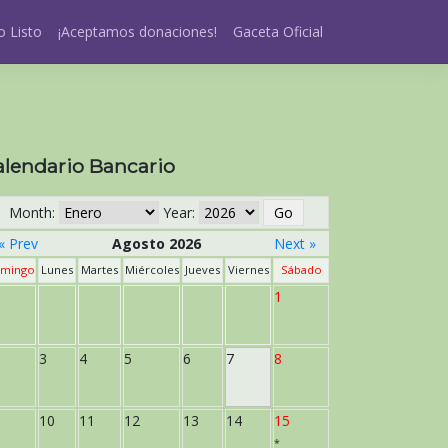
 Listo
¡Aceptamos donaciones!
Gaceta Oficial
alendario Bancario
Month:
Year:
« Prev
Agosto 2026
Next »
mingo
Lunes
Martes
Miércoles
Jueves
Viernes
Sábado
1
3
4
5
6
7
8
10
11
12
13
14
15
*