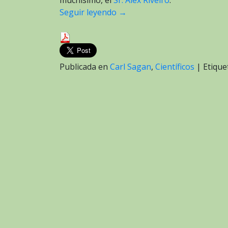
muchísimo, el
Sr. Alex Riveiro
.
Seguir leyendo
→
Publicada en
Carl Sagan
,
Científicos
|
Etiqu