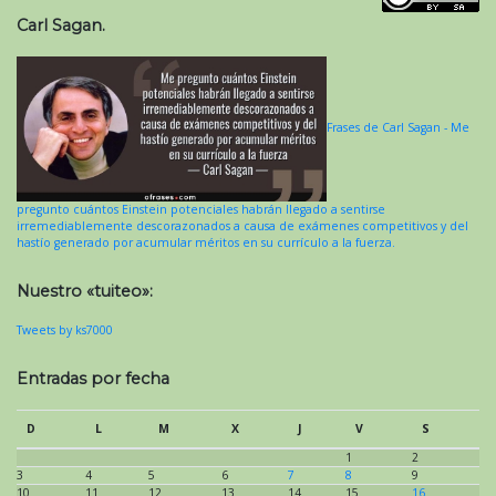
Carl Sagan.
Frases de Carl Sagan - Me
pregunto cuántos Einstein potenciales habrán llegado a sentirse
irremediablemente descorazonados a causa de exámenes competitivos y del
hastío generado por acumular méritos en su currículo a la fuerza.
Nuestro «tuiteo»:
Tweets by ks7000
Entradas por fecha
D
L
M
X
J
V
S
1
2
3
4
5
6
7
8
9
10
11
12
13
14
15
16