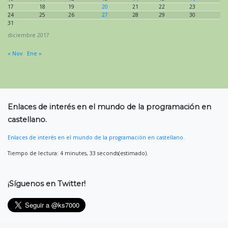
17
18
19
20
21
22
23
24
25
26
27
28
29
30
31
diciembre 2017
« Nov
Ene »
Enlaces de interés en el mundo de la programación en
castellano.
Enlaces de interés en el mundo de la programación en castellano.
Tiempo de lectura: 4 minutes, 33 seconds(estimado).
¡Síguenos en Twitter!