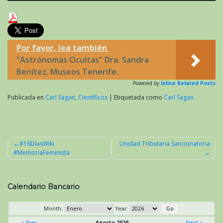
Por favor, lea también
"Astrónomas Ocultas" Dra. Sandra
Benítez, Museos Tenerife.
Powered by
Inline Related Posts
Publicada en
Carl Sagan
,
Científicos
|
Etiquetada como
Carl Sagan
#16DíasWiki
Unidad Tributaria Sancionatoria
#MemoriaFeminista
Navegación
de
entradas
Calendario Bancario
Month:
Year:
« Prev
Agosto 2026
Next »