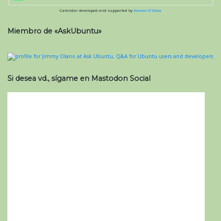
Calendar developed and supported by
Kieran O'Shea
Miembro de «AskUbuntu»
Si desea vd., sígame en Mastodon Social