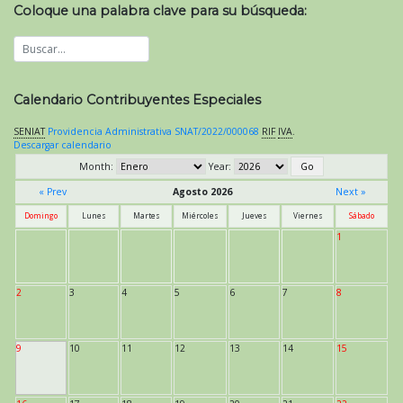
Coloque una palabra clave para su búsqueda:
Calendario Contribuyentes Especiales
SENIAT
Providencia Administrativa SNAT/2022/000068
RIF
IVA
.
Descargar calendario
Month:
Year:
« Prev
Agosto 2026
Next »
Domingo
Lunes
Martes
Miércoles
Jueves
Viernes
Sábado
1
2
3
4
5
6
7
8
9
10
11
12
13
14
15