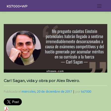
Saltar
KS7000+WP
al
contenido
Carl Sagan, vida y obra por Alex Riveiro.
Publicada el
miércoles, 20 de diciembre de 2017
|
por
ks7000