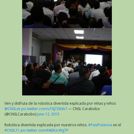
Ven y disfruta de la robotica divertida explicada por niñas y niños
@CNSLve
pic.twitter.com/uT0j728dv7
— CNSL Carabobo
(@CNSLCarabobo)
June 12, 2015
Robótica divertida explicada por nuestros niños.
#PaisPotencia
en el
#CNSL11
pic.twitter.com/HkEKzcWg7P