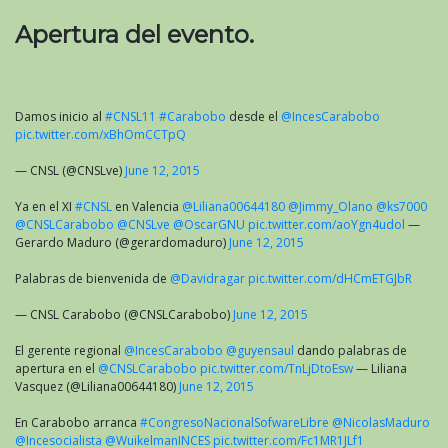
Apertura del evento.
Damos inicio al
#CNSL11
#Carabobo
desde el
@IncesCarabobo
pic.twitter.com/xBhOmCCTpQ
— CNSL (@CNSLve)
June 12, 2015
Ya en el XI
#CNSL
en Valencia
@Liliana00644180
@Jimmy_Olano
@ks7000
@CNSLCarabobo
@CNSLve
@OscarGNU
pic.twitter.com/aoYgn4udol
—
Gerardo Maduro (@gerardomaduro)
June 12, 2015
Palabras de bienvenida de
@Davidragar
pic.twitter.com/dHCmETGJbR
— CNSL Carabobo (@CNSLCarabobo)
June 12, 2015
El gerente regional
@IncesCarabobo
@guyensaul
dando palabras de
apertura en el
@CNSLCarabobo
pic.twitter.com/TnLjDtoEsw
— Liliana
Vasquez (@Liliana00644180)
June 12, 2015
En Carabobo arranca
#CongresoNacionalSofwareLibre
@NicolasMaduro
@Incesocialista
@WuikelmanINCES
pic.twitter.com/Fc1MR1JLf1