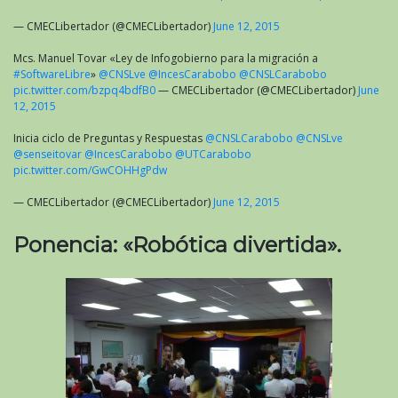
— CMECLibertador (@CMECLibertador)
June 12, 2015
Mcs. Manuel Tovar «Ley de Infogobierno para la migración a
#SoftwareLibre
»
@CNSLve
@IncesCarabobo
@CNSLCarabobo
pic.twitter.com/bzpq4bdfB0
— CMECLibertador (@CMECLibertador)
June
12, 2015
Inicia ciclo de Preguntas y Respuestas
@CNSLCarabobo
@CNSLve
@senseitovar
@IncesCarabobo
@UTCarabobo
pic.twitter.com/GwCOHHgPdw
— CMECLibertador (@CMECLibertador)
June 12, 2015
Ponencia: «Robótica divertida».