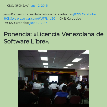
— CNSL (@CNSLve)
June 12, 2015
Jesus Romero nos cuenta la historia de la robotica
@CNSLCarabobo
@CNSLve
pic.twitter.com/WU77LrIdZC
— CNSL Carabobo
(@CNSLCarabobo)
June 12, 2015
Ponencia: «Licencia Venezolana de
Software Libre».