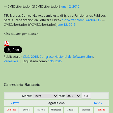
— CMECLibertador (@CMECLibertador)
June 12, 2015
TSU Merbys Correa «La Academia esta dirigida a Funcionarios Públicos
para su capacitación en Software Libre»
pic.twitter.com/5Y4v1u6TgS
—
CMECLibertador (@CMECLibertador)
June 12, 2015
<Eso es todo, por ahora>.
Publicada en
CNSL 2015
,
Congreso Nacional de Software Libre
,
Venezuela.
|
Etiquetada como
CNSL2015
Calendario Bancario
Month:
Year:
« Prev
Agosto 2026
Next »
Domingo
Lunes
Martes
Miércoles
Jueves
Viernes
Sábado