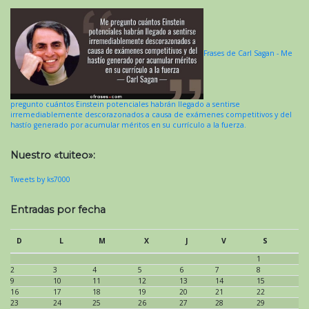
Frases de Carl Sagan - Me
pregunto cuántos Einstein potenciales habrán llegado a sentirse
irremediablemente descorazonados a causa de exámenes competitivos y del
hastío generado por acumular méritos en su currículo a la fuerza.
Nuestro «tuiteo»:
Tweets by ks7000
Entradas por fecha
D
L
M
X
J
V
S
1
2
3
4
5
6
7
8
9
10
11
12
13
14
15
16
17
18
19
20
21
22
23
24
25
26
27
28
29