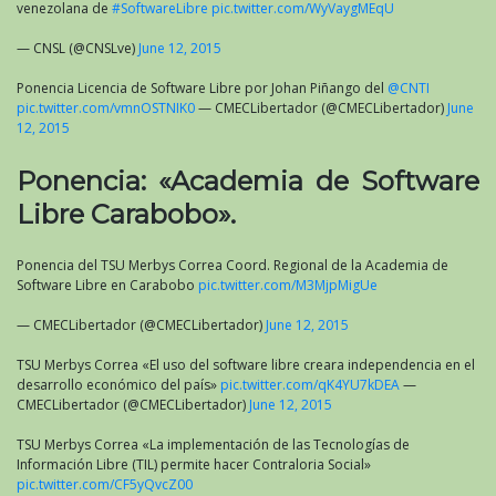
venezolana de
#SoftwareLibre
pic.twitter.com/WyVaygMEqU
— CNSL (@CNSLve)
June 12, 2015
Ponencia Licencia de Software Libre por Johan Piñango del
@CNTI
pic.twitter.com/vmnOSTNIK0
— CMECLibertador (@CMECLibertador)
June
12, 2015
Ponencia: «Academia de Software
Libre Carabobo».
Ponencia del TSU Merbys Correa Coord. Regional de la Academia de
Software Libre en Carabobo
pic.twitter.com/M3MjpMigUe
— CMECLibertador (@CMECLibertador)
June 12, 2015
TSU Merbys Correa «El uso del software libre creara independencia en el
desarrollo económico del país»
pic.twitter.com/qK4YU7kDEA
—
CMECLibertador (@CMECLibertador)
June 12, 2015
TSU Merbys Correa «La implementación de las Tecnologías de
Información Libre (TIL) permite hacer Contraloria Social»
pic.twitter.com/CF5yQvcZ00