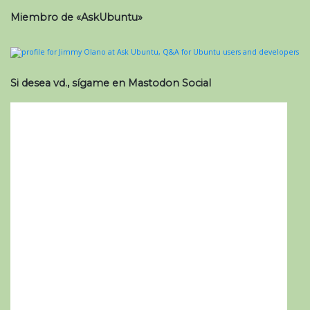
Miembro de «AskUbuntu»
Si desea vd., sígame en Mastodon Social