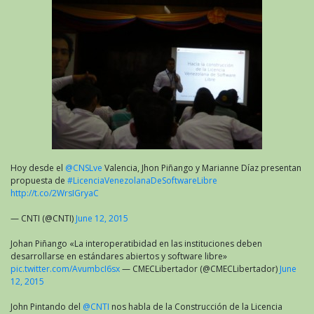
Hoy desde el
@CNSLve
Valencia, Jhon Piñango y Marianne Díaz presentan
propuesta de
#LicenciaVenezolanaDeSoftwareLibre
http://t.co/2WrsIGryaC
— CNTI (@CNTI)
June 12, 2015
Johan Piñango «La interoperatibidad en las instituciones deben
desarrollarse en estándares abiertos y software libre»
pic.twitter.com/AvumbcI6sx
— CMECLibertador (@CMECLibertador)
June
12, 2015
John Pintando del
@CNTI
nos habla de la Construcción de la Licencia