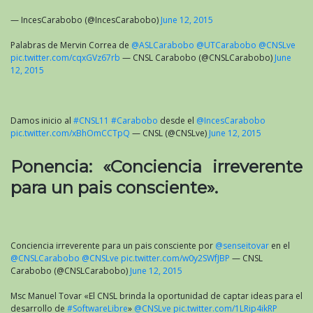
— IncesCarabobo (@IncesCarabobo)
June 12, 2015
Palabras de Mervin Correa de
@ASLCarabobo
@UTCarabobo
@CNSLve
pic.twitter.com/cqxGVz67rb
— CNSL Carabobo (@CNSLCarabobo)
June
12, 2015
Damos inicio al
#CNSL11
#Carabobo
desde el
@IncesCarabobo
pic.twitter.com/xBhOmCCTpQ
— CNSL (@CNSLve)
June 12, 2015
Ponencia: «Conciencia irreverente
para un pais consciente».
Conciencia irreverente para un pais consciente por
@senseitovar
en el
@CNSLCarabobo
@CNSLve
pic.twitter.com/w0y2SWfJBP
— CNSL
Carabobo (@CNSLCarabobo)
June 12, 2015
Msc Manuel Tovar «El CNSL brinda la oportunidad de captar ideas para el
desarrollo de
#SoftwareLibre
»
@CNSLve
pic.twitter.com/1LRip4ikRP