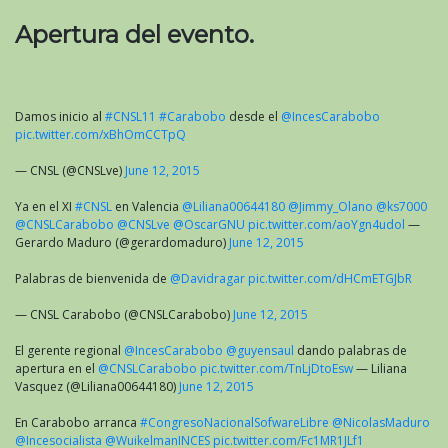
Apertura del evento.
Damos inicio al
#CNSL11
#Carabobo
desde el
@IncesCarabobo
pic.twitter.com/xBhOmCCTpQ
— CNSL (@CNSLve)
June 12, 2015
Ya en el XI
#CNSL
en Valencia
@Liliana00644180
@Jimmy_Olano
@ks7000
@CNSLCarabobo
@CNSLve
@OscarGNU
pic.twitter.com/aoYgn4udol
—
Gerardo Maduro (@gerardomaduro)
June 12, 2015
Palabras de bienvenida de
@Davidragar
pic.twitter.com/dHCmETGJbR
— CNSL Carabobo (@CNSLCarabobo)
June 12, 2015
El gerente regional
@IncesCarabobo
@guyensaul
dando palabras de
apertura en el
@CNSLCarabobo
pic.twitter.com/TnLjDtoEsw
— Liliana
Vasquez (@Liliana00644180)
June 12, 2015
En Carabobo arranca
#CongresoNacionalSofwareLibre
@NicolasMaduro
@Incesocialista
@WuikelmanINCES
pic.twitter.com/Fc1MR1JLf1