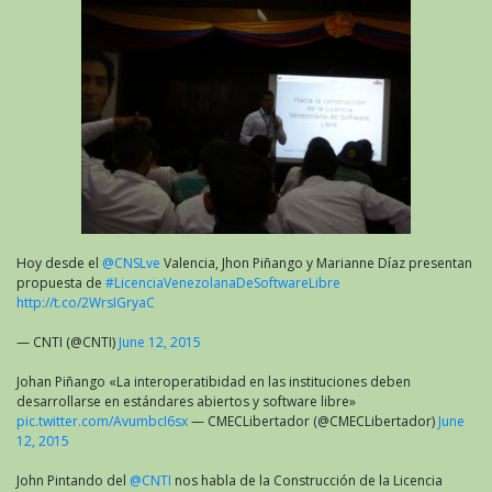
Hoy desde el
@CNSLve
Valencia, Jhon Piñango y Marianne Díaz presentan
propuesta de
#LicenciaVenezolanaDeSoftwareLibre
http://t.co/2WrsIGryaC
— CNTI (@CNTI)
June 12, 2015
Johan Piñango «La interoperatibidad en las instituciones deben
desarrollarse en estándares abiertos y software libre»
pic.twitter.com/AvumbcI6sx
— CMECLibertador (@CMECLibertador)
June
12, 2015
John Pintando del
@CNTI
nos habla de la Construcción de la Licencia