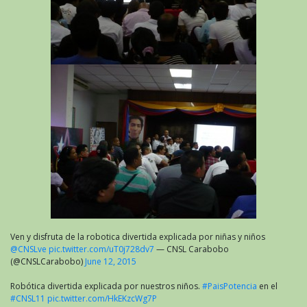
Ven y disfruta de la robotica divertida explicada por niñas y niños
@CNSLve
pic.twitter.com/uT0j728dv7
— CNSL Carabobo
(@CNSLCarabobo)
June 12, 2015
Robótica divertida explicada por nuestros niños.
#PaisPotencia
en el
#CNSL11
pic.twitter.com/HkEKzcWg7P