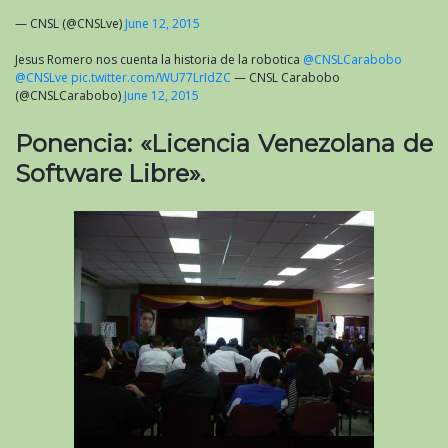
— CNSL (@CNSLve)
June 12, 2015
Jesus Romero nos cuenta la historia de la robotica
@CNSLCarabobo
@CNSLve
pic.twitter.com/WU77LrIdZC
— CNSL Carabobo
(@CNSLCarabobo)
June 12, 2015
Ponencia: «Licencia Venezolana de
Software Libre».