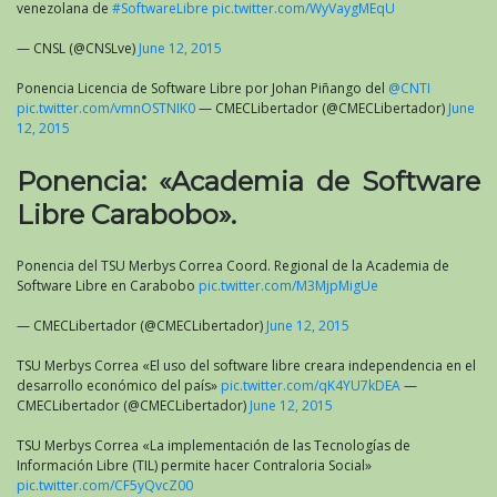
venezolana de
#SoftwareLibre
pic.twitter.com/WyVaygMEqU
— CNSL (@CNSLve)
June 12, 2015
Ponencia Licencia de Software Libre por Johan Piñango del
@CNTI
pic.twitter.com/vmnOSTNIK0
— CMECLibertador (@CMECLibertador)
June
12, 2015
Ponencia: «Academia de Software
Libre Carabobo».
Ponencia del TSU Merbys Correa Coord. Regional de la Academia de
Software Libre en Carabobo
pic.twitter.com/M3MjpMigUe
— CMECLibertador (@CMECLibertador)
June 12, 2015
TSU Merbys Correa «El uso del software libre creara independencia en el
desarrollo económico del país»
pic.twitter.com/qK4YU7kDEA
—
CMECLibertador (@CMECLibertador)
June 12, 2015
TSU Merbys Correa «La implementación de las Tecnologías de
Información Libre (TIL) permite hacer Contraloria Social»
pic.twitter.com/CF5yQvcZ00