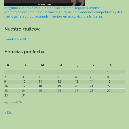
pregunto cuántos Einstein potenciales habrán llegado a sentirse
irremediablemente descorazonados a causa de exámenes competitivos y del
hastío generado por acumular méritos en su currículo a la fuerza.
Nuestro «tuiteo»:
Tweets by ks7000
Entradas por fecha
D
L
M
X
J
V
S
1
2
3
4
5
6
7
8
9
10
11
12
13
14
15
16
17
18
19
20
21
22
23
24
25
26
27
28
29
30
31
agosto 2026
« Dic