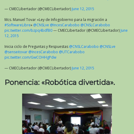
— CMECLibertador (@CMECLibertador)
June 12, 2015
Mcs. Manuel Tovar «Ley de Infogobierno para la migración a
#SoftwareLibre
»
@CNSLve
@IncesCarabobo
@CNSLCarabobo
pic.twitter.com/bzpq4bdfB0
— CMECLibertador (@CMECLibertador)
June
12, 2015
Inicia ciclo de Preguntas y Respuestas
@CNSLCarabobo
@CNSLve
@senseitovar
@IncesCarabobo
@UTCarabobo
pic.twitter.com/GwCOHHgPdw
— CMECLibertador (@CMECLibertador)
June 12, 2015
Ponencia: «Robótica divertida».