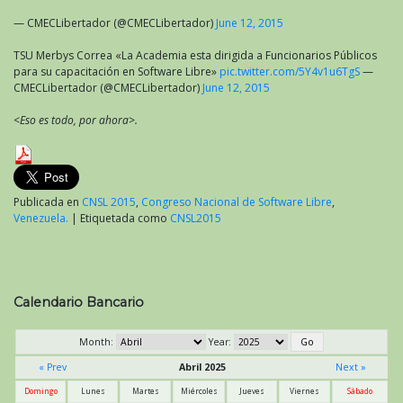
— CMECLibertador (@CMECLibertador)
June 12, 2015
TSU Merbys Correa «La Academia esta dirigida a Funcionarios Públicos
para su capacitación en Software Libre»
pic.twitter.com/5Y4v1u6TgS
—
CMECLibertador (@CMECLibertador)
June 12, 2015
<Eso es todo, por ahora>.
Publicada en
CNSL 2015
,
Congreso Nacional de Software Libre
,
Venezuela.
|
Etiquetada como
CNSL2015
Calendario Bancario
Month:
Year:
« Prev
Abril 2025
Next »
Domingo
Lunes
Martes
Miércoles
Jueves
Viernes
Sábado