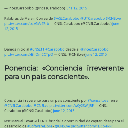
— IncesCarabobo (@IncesCarabobo)
June 12, 2015
Palabras de Mervin Correa de
@ASLCarabobo
@UTCarabobo
@CNSLve
pic.twitter.com/cqxGVz67rb
— CNSL Carabobo (@CNSLCarabobo)
June
12, 2015
Damos inicio al
#CNSL11
#Carabobo
desde el
@IncesCarabobo
pic.twitter.com/xBhOmCCTpQ
— CNSL (@CNSLve)
June 12, 2015
Ponencia: «Conciencia irreverente
para un pais consciente».
Conciencia irreverente para un pais consciente por
@senseitovar
en el
@CNSLCarabobo
@CNSLve
pic.twitter.com/w0y2SWfJBP
— CNSL
Carabobo (@CNSLCarabobo)
June 12, 2015
Msc Manuel Tovar «El CNSL brinda la oportunidad de captar ideas para el
desarrollo de
#SoftwareLibre
»
@CNSLve
pic.twitter.com/1LRip4ikRP