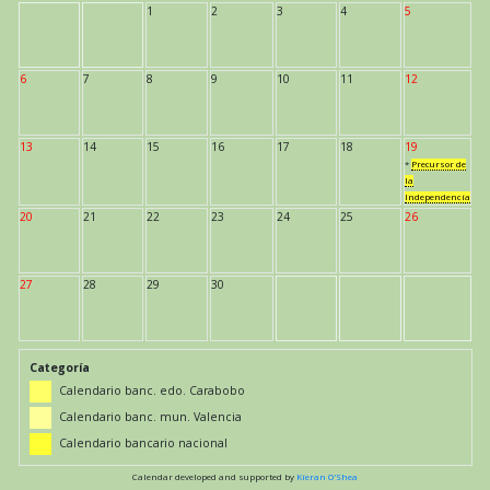
1
2
3
4
5
6
7
8
9
10
11
12
13
14
15
16
17
18
19
*
Precursor de
la
Independencia
20
21
22
23
24
25
26
27
28
29
30
Categoría
Calendario banc. edo. Carabobo
Calendario banc. mun. Valencia
Calendario bancario nacional
Calendar developed and supported by
Kieran O'Shea