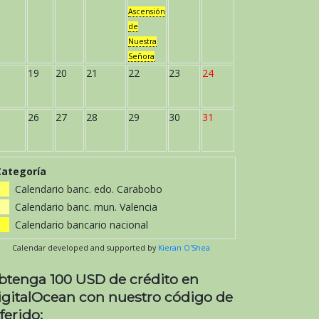
Ascensión
de
Nuestra
Señora
19
20
21
22
23
24
26
27
28
29
30
31
Categoría
Calendario banc. edo. Carabobo
Calendario banc. mun. Valencia
Calendario bancario nacional
Calendar developed and supported by
Kieran O'Shea
btenga 100 USD de crédito en
igitalOcean con nuestro código de
ferido: