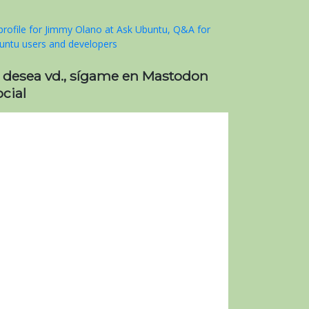
i desea vd., sígame en Mastodon
cial