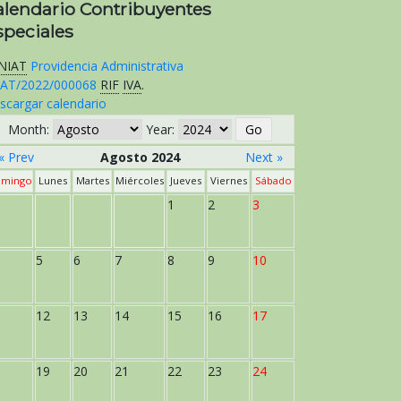
alendario Contribuyentes
speciales
NIAT
Providencia Administrativa
AT/2022/000068
RIF
IVA
.
scargar calendario
Month:
Year:
« Prev
Agosto 2024
Next »
mingo
Lunes
Martes
Miércoles
Jueves
Viernes
Sábado
1
2
3
5
6
7
8
9
10
12
13
14
15
16
17
19
20
21
22
23
24