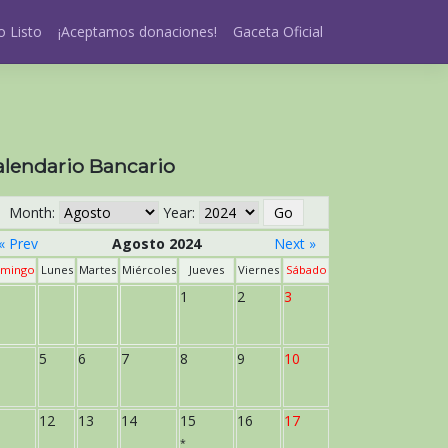
 Listo
¡Aceptamos donaciones!
Gaceta Oficial
alendario Bancario
Month:
Year:
« Prev
Agosto 2024
Next »
mingo
Lunes
Martes
Miércoles
Jueves
Viernes
Sábado
1
2
3
5
6
7
8
9
10
12
13
14
15
16
17
*