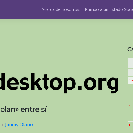
Acerca de nosotros.
Rumbo a un Estado Socio
C
Do
4
blan» entre sí
or
Jimmy Olano
11