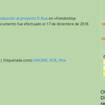
roducción al proyecto D-Bus
en
«Freedesktop
documento fue efectuado el 17 de diciembre de 2018.
18
25
|
Etiquetada como
GNOME
,
KDE
,
Xfce
O
D
re