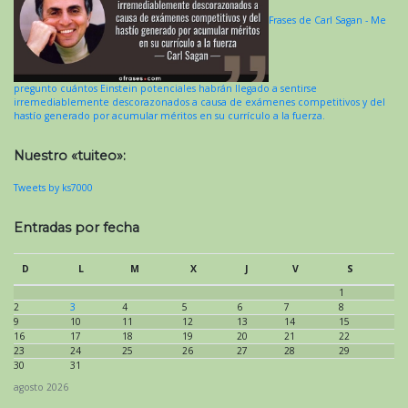
Frases de Carl Sagan - Me
pregunto cuántos Einstein potenciales habrán llegado a sentirse
irremediablemente descorazonados a causa de exámenes competitivos y del
hastío generado por acumular méritos en su currículo a la fuerza.
Nuestro «tuiteo»:
Tweets by ks7000
Entradas por fecha
D
L
M
X
J
V
S
1
2
3
4
5
6
7
8
9
10
11
12
13
14
15
16
17
18
19
20
21
22
23
24
25
26
27
28
29
30
31
agosto 2026