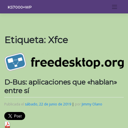
Saltar
KS7000+WP
al
contenido
Etiqueta:
Xfce
D-Bus: aplicaciones que «hablan»
entre sí
Publicada el
sábado, 22 de junio de 2019
|
por
Jimmy Olano