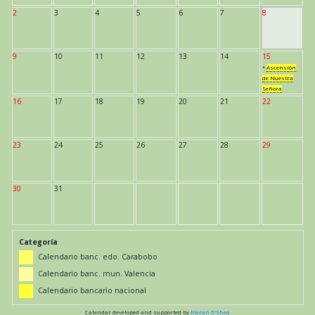
2
3
4
5
6
7
8
9
10
11
12
13
14
15
*
Ascensión
de Nuestra
Señora
16
17
18
19
20
21
22
23
24
25
26
27
28
29
30
31
Categoría
Calendario banc. edo. Carabobo
Calendario banc. mun. Valencia
Calendario bancario nacional
Calendar developed and supported by
Kieran O'Shea