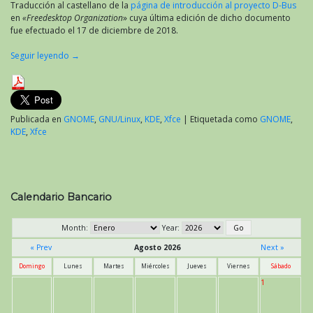
Traducción al castellano de la
página de introducción al proyecto D-Bus
en
«Freedesktop Organization
» cuya última edición de dicho documento
fue efectuado el 17 de diciembre de 2018.
Seguir leyendo
→
Publicada en
GNOME
,
GNU/Linux
,
KDE
,
Xfce
|
Etiquetada como
GNOME
,
KDE
,
Xfce
Calendario Bancario
Month:
Year:
« Prev
Agosto 2026
Next »
Domingo
Lunes
Martes
Miércoles
Jueves
Viernes
Sábado
1