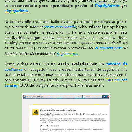
una sencilla interfaz que va directo al grano y sin complicación alguna:
yo
la recomendaría para aprendizaje previo al
PhpMyAdmin
y/o
PhpPgAdmin
.
La primera diferencia que hallo es que para poderme conectar por el
explorador de internet (
en mi caso Mozilla
) debo utilizar el prefijo
https.
Como les comenté, la seguridad no ha sido descuidadada en esta
distribución, ya que genera sus propias claves al instalar la distro
Turnkey (en nuestro caso «correr» live CD).
Si quieren conocer al detalle los
de las claves SSH y su administración recomiendo leer
el siguiente post
del
Maestro Twitter @Phenobarbital
Sr. Jesús Lara
.
Como dichas claves SSH
no están avaladas por un
tercero de
confianza
el navegador hace la debida advertencia de seguridad a la
cual le estableceremos unas indicaciones para nuestras pruebas en el
servidor virtual Turnkey (si adquirimos una llave API tipo
TKLBAM con
Turnkey
NADA de lo siguiente que explico haría falta hacer).