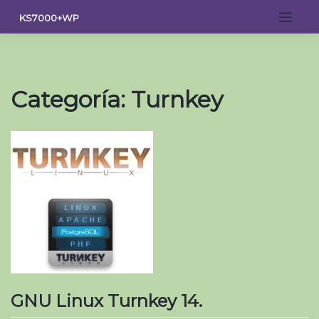
Saltar
KS7000+WP
al
contenido
Categoría:
Turnkey
GNU Linux Turnkey 14.