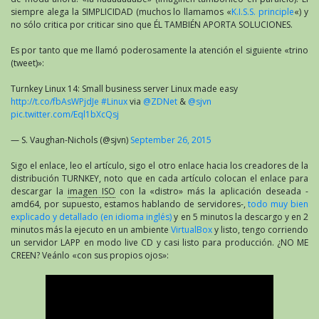
siempre alega la SIMPLICIDAD (muchos lo llamamos «
K.I.S.S. principle
«) y
no sólo critica por criticar sino que ÉL TAMBIÉN APORTA SOLUCIONES.
Es por tanto que me llamó poderosamente la atención el siguiente «trino
(tweet)»:
Turnkey Linux 14: Small business server Linux made easy
http://t.co/fbAsWPjdJe
#Linux
via
@ZDNet
&
@sjvn
pic.twitter.com/Eql1bXcQsj
— S. Vaughan-Nichols (@sjvn)
September 26, 2015
Sigo el enlace, leo el artículo, sigo el otro enlace hacia los creadores de la
distribución TURNKEY, noto que en cada artículo colocan el enlace para
descargar la
imagen ISO
con la «distro» más la aplicación deseada -
amd64, por supuesto, estamos hablando de servidores-,
todo muy bien
explicado y detallado (en idioma inglés)
y en 5 minutos la descargo y en 2
minutos más la ejecuto en un ambiente
VirtualBox
y listo, tengo corriendo
un servidor LAPP en modo live CD y casi listo para producción. ¿NO ME
CREEN? Veánlo «con sus propios ojos»: