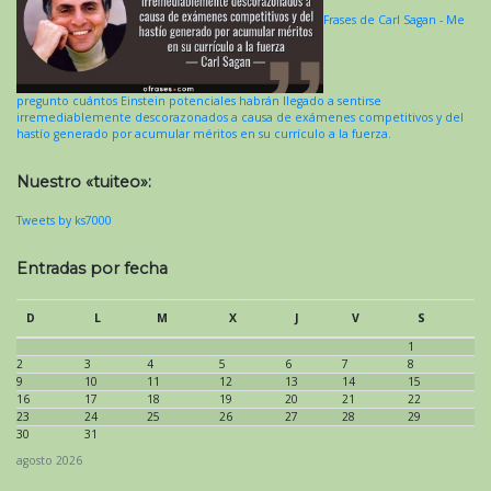
Frases de Carl Sagan - Me
pregunto cuántos Einstein potenciales habrán llegado a sentirse
irremediablemente descorazonados a causa de exámenes competitivos y del
hastío generado por acumular méritos en su currículo a la fuerza.
Nuestro «tuiteo»:
Tweets by ks7000
Entradas por fecha
D
L
M
X
J
V
S
1
2
3
4
5
6
7
8
9
10
11
12
13
14
15
16
17
18
19
20
21
22
23
24
25
26
27
28
29
30
31
agosto 2026