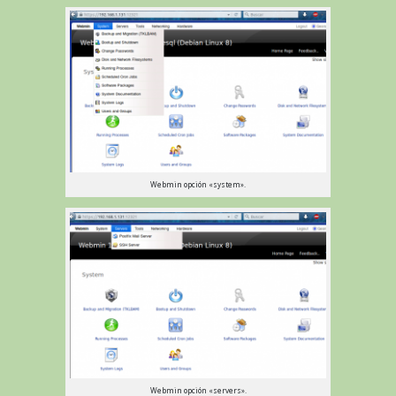
Webmin opción «system».
Webmin opción «servers».