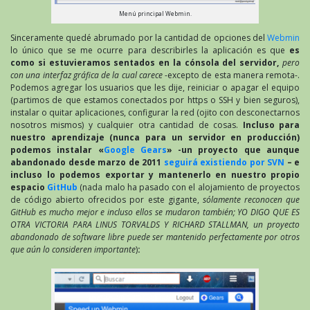
Menú principal Webmin.
Sinceramente quedé abrumado por la cantidad de opciones del
Webmin
lo único que se me ocurre para describirles la aplicación es que
es
como si estuvieramos sentados en la cónsola del servidor,
pero
con una interfaz gráfica de la cual carece
-excepto de esta manera remota-.
Podemos agregar los usuarios que les dije, reiniciar o apagar el equipo
(partimos de que estamos conectados por https o SSH y bien seguros),
instalar o quitar aplicaciones, configurar la red (ojito con desconectarnos
nosotros mismos) y cualquier otra cantidad de cosas.
Incluso para
nuestro aprendizaje (nunca para un servidor en producción)
podemos instalar «
Google Gears
» -un proyecto que aunque
abandonado desde marzo de 2011
seguirá existiendo por SVN
– e
incluso lo podemos exportar y mantenerlo en nuestro propio
espacio
GitHub
(nada malo ha pasado con el alojamiento de proyectos
de código abierto ofrecidos por este gigante,
sólamente reconocen que
GitHub es mucho mejor e incluso ellos se mudaron también; YO DIGO QUE ES
OTRA VICTORIA PARA LINUS TORVALDS Y RICHARD STALLMAN, un proyecto
abandonado de software libre puede ser mantenido perfectamente por otros
que aún lo consideren importante
)
: