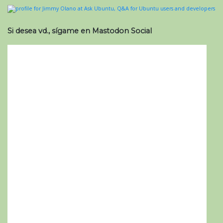
Si desea vd., sígame en Mastodon Social