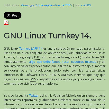
Publicada el
domingo, 27 de septiembre de 2015
|
por
ks7000
GNU Linux Turnkey 14.
GNU Linux
Turnkey LAPP 14
es una distribución pensada para instalar-y-
usar con un buen conjunto de aplicaciones (LAPP abreviatura de Linux,
Apache, Postgresql y
PHP
) sin descuidar la seguridad (instala claves
SSH
inmediatamente –
algo que deberíamos hacer nosotros mismos
-) y un
conjunto de valores predefinidos que agilizan nuestro trabajo al montar
servidores para la producción, todo esto con las características
intrínsecas del Software Libre. CUENTA ADEMÁS (servicio que hay que
pagar, eso sí) con
DNS
y respaldos «en la nube» ya que de algo tienen -
tenemos- que vivir los programadores.
Yo sigo la cuenta
Twitter
del sr. S. Vaughan-Nichols quien siempre tiene
interesantes reportajes (y abundantes críticas) sobre el mundo de la
informática, muy especialmente en los temas de servidores y lo que está
de moda ahora: «la nuuuuuuube» (imaginen tamborileo en paralelo). Él