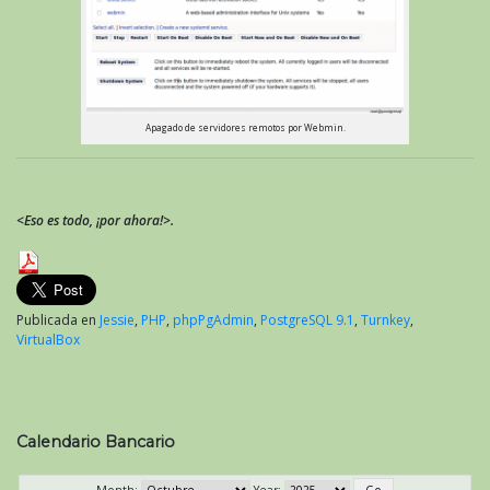
Apagado de servidores remotos por Webmin.
<Eso es todo, ¡por ahora!>.
Publicada en
Jessie
,
PHP
,
phpPgAdmin
,
PostgreSQL 9.1
,
Turnkey
,
VirtualBox
Calendario Bancario
Month:
Year: