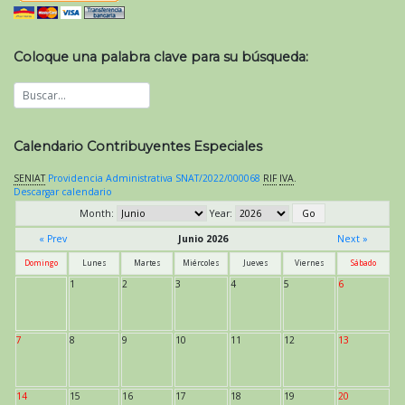
Coloque una palabra clave para su búsqueda:
Calendario Contribuyentes Especiales
SENIAT
Providencia Administrativa SNAT/2022/000068
RIF
IVA
.
Descargar calendario
Month:
Year:
« Prev
Junio 2026
Next »
Domingo
Lunes
Martes
Miércoles
Jueves
Viernes
Sábado
1
2
3
4
5
6
7
8
9
10
11
12
13
14
15
16
17
18
19
20