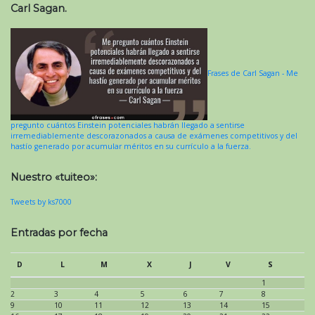
Carl Sagan.
Frases de Carl Sagan - Me
pregunto cuántos Einstein potenciales habrán llegado a sentirse
irremediablemente descorazonados a causa de exámenes competitivos y del
hastío generado por acumular méritos en su currículo a la fuerza.
Nuestro «tuiteo»:
Tweets by ks7000
Entradas por fecha
D
L
M
X
J
V
S
1
2
3
4
5
6
7
8
9
10
11
12
13
14
15