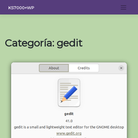
Saltar
KS7000+WP
al
contenido
Categoría:
gedit