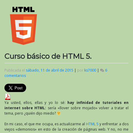
Curso básico de HTML 5.
Publicada el
sábado, 11 de abril de 2015
|
por
ks7000
|
6
comentarios
en
Curso
básico
de
HTML
5.
Ya usted, ellos, ellas y yo lo sé:
hay infinidad de tutoriales en
internet sobre HTML:
sería «llover sobre mojado» volver a tratar el
tema, pero ¿quién dijo miedo?
En mi caso, el que me ocupa, es actualizarme al
HTML 5
y enfrentar a dos
viejos «demonios» en esto de la creación de páginas web. Y no, no me