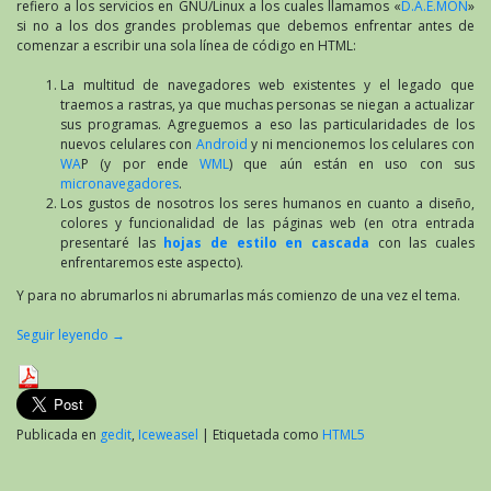
refiero a los servicios en GNU/Linux a los cuales llamamos «
D.A.E.MON
»
si no a los dos grandes problemas que debemos enfrentar antes de
comenzar a escribir una sola línea de código en HTML:
La multitud de navegadores web existentes y el legado que
traemos a rastras, ya que muchas personas se niegan a actualizar
sus programas. Agreguemos a eso las particularidades de los
nuevos celulares con
Android
y ni mencionemos los celulares con
WA
P (y por ende
WML
) que aún están en uso con sus
micronavegadores
.
Los gustos de nosotros los seres humanos en cuanto a diseño,
colores y funcionalidad de las páginas web (en otra entrada
presentaré las
hojas de estilo en cascada
con las cuales
enfrentaremos este aspecto).
Y para no abrumarlos ni abrumarlas más comienzo de una vez el tema.
Seguir leyendo
→
Publicada en
gedit
,
Iceweasel
|
Etiquetada como
HTML5