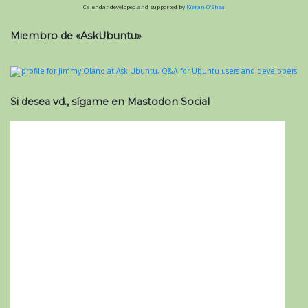
Calendar developed and supported by
Kieran O'Shea
Miembro de «AskUbuntu»
Si desea vd., sígame en Mastodon Social