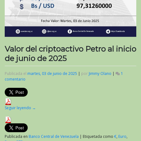
Valor del criptoactivo Petro al inicio
de junio de 2025
Publicada el
martes, 03 de junio de 2025
|
por
Jimmy Olano
|
1
comentario
en
Valor
del
criptoactivo
Petro
al
Seguir leyendo
→
inicio
de
junio
de
2025
Publicada en
Banco Central de Venezuela
|
Etiquetada como
€
,
Euro
,