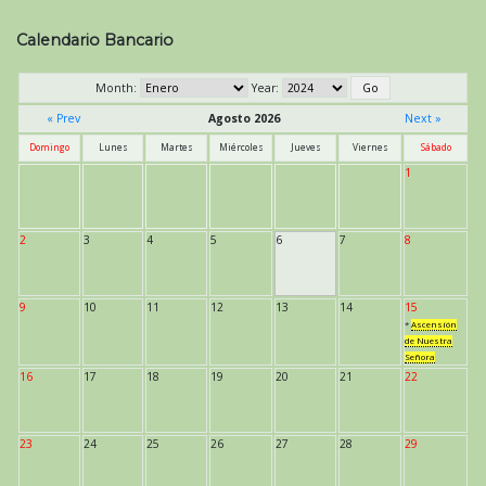
Navegación
de
Calendario Bancario
entradas
Month:
Year:
« Prev
Agosto 2026
Next »
Domingo
Lunes
Martes
Miércoles
Jueves
Viernes
Sábado
1
2
3
4
5
6
7
8
9
10
11
12
13
14
15
*
Ascensión
de Nuestra
Señora
16
17
18
19
20
21
22
23
24
25
26
27
28
29